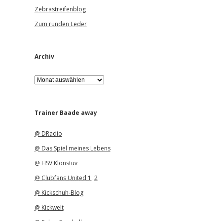
Zebrastreifenblog
Zum runden Leder
Archiv
A
r
c
h
i
Trainer Baade away
v
@ DRadio
@ Das Spiel meines Lebens
@ HSV Klönstuv
@ Clubfans United 1
,
2
@ Kickschuh-Blog
@ Kickwelt