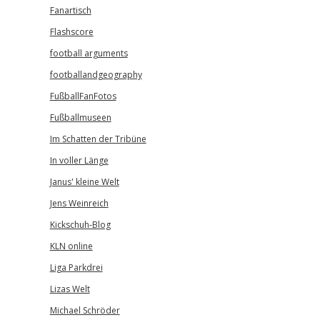
Fanartisch
Flashscore
football arguments
footballandgeography
FußballFanFotos
Fußballmuseen
Im Schatten der Tribüne
In voller Länge
Janus' kleine Welt
Jens Weinreich
Kickschuh-Blog
KLN online
Liga Parkdrei
Lizas Welt
Michael Schröder