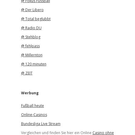
@ Fokus Fussball
@ Der Libero
@ Total beglubbt
@ Radio DU
@ Stehblog
@ fehlpass
@ Millernton
@ 120 minuten
@ ZEIT
Werbung
Fußball heute
Online-Casinos
Bundesliga Live Stream
Vergleichen und finden Sie hier ein Online
Casino ohne