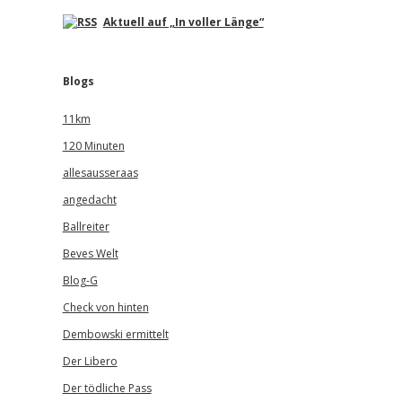
Aktuell auf „In voller Länge“
Blogs
11km
120 Minuten
allesausseraas
angedacht
Ballreiter
Beves Welt
Blog-G
Check von hinten
Dembowski ermittelt
Der Libero
Der tödliche Pass