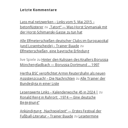
Letzte Kommentare
Lass mal netzwerken – Links vom 5. Mai 2015 –
betonflüsterer
zu
„Tatort“ — Was Horst Szymaniak mit
der Horst-Schimanski-Gasse zu tun hat
Alle Elfmeterschießen deutscher Clubs im Europapokal
(und Losentscheide) – Trainer Baade
zu
Elfmeterschießen, eine bayrische Erfindung
live Spiele
zu
Hinter den Kulissen des Knallers Borussia
Mönchengladbach — Borussia Dortmund … 1997
Hertha BSC verpflichtet Armin Reutershahn als neuen
Assistenzcoach! – Die Nachrichten
zu
Alle Trainer der
Bundesliga in einer Liste
Lesenswerte Links – Kalenderwoche 45 in 2024 |
zu
Ronald Reng in Ruhrort: „1974 — Eine deutsche
Begegnung“
Ankündigung: „Nachspielzeit“ — Erstes Festival der
Fußball-Literatur – Trainer Baade
zu
Lesetermine