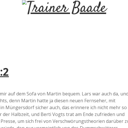
T
r
a
i
:2
n
e
 mir auf dem Sofa von Martin bequem. Lars war auch da, un
hts, denn Martin hatte ja diesen neuen Fernseher, mit
r
n Müngersdorf sicher auch, das erinnere ich nicht mehr so
 der Halbzeit, und Berti Vogts trat am Ende zufrieden und
B
ie Presse, um sich frei von Verschwörungstheorien darüber z