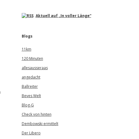
Aktuell auf „In voller Länge“
Blogs
11km
120 Minuten
allesausseraas
angedacht
Ballreiter
n
Beves Welt
Blog-G
Check von hinten
Dembowski ermittelt
Der Libero