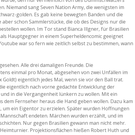
 würde, den nur vermeintlich von des Dummschwätzers
en. Niemand sang Seven Nation Army, die wenigsten im
a
chwarz-golden. Es gab keine bewegten Banden und die
e aber schon Sammlerstücke, die ob des Designs nur die
a
ellen wollen. Im Tor stand Bianca Illgner, für Brasilien
ut als Hauptgegner in einem Superheldencomic geeignet
outube war so fern wie zeitlich selbst zu bestimmen, wann
d
e
 gesehen. Alle drei damaligen Freunde. Die
tens einmal pro Monat, abgesehen von zwei Unfällen im
ldt) eigentlich jedes Mal, wenn sie vor den Ball trat.
ie eigentlich nach vorne gedachte Entwicklung der
nd in die Vergangenheit lünkern zu wollen. Mit ein
 aus dem Fernseher heraus die Hand geben wollen. Dazu kam
d, um ein Eigentor zu erzielen. Später wurden Hoffnungen
-Mannschaft endeten. Märchen wurden erzählt, und im
eschichten. Nur gegen Brasilien gewann man nicht mehr.
 Heimturnier. Projektionsflächen hießen Robert Huth und