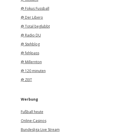
@ Fokus Fussball
@ Der Libero
@ Total beglubbt
@ Radio DU
@ Stehblog
@ fehlpass
@ Millernton
@ 120 minuten
@ ZEIT
Werbung
Fußball heute
Online-Casinos
Bundesliga Live Stream