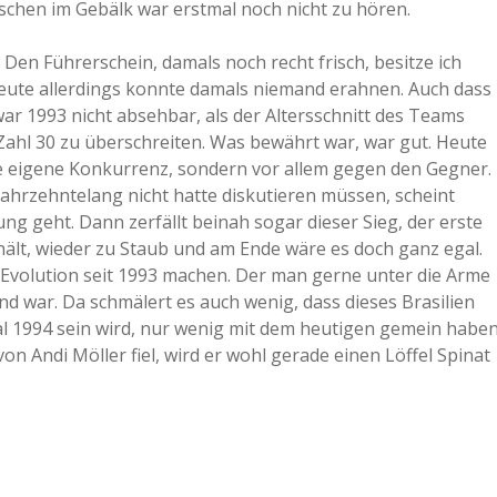
rschen im Gebälk war erstmal noch nicht zu hören.
 Den Führerschein, damals noch recht frisch, besitze ich
eute allerdings konnte damals niemand erahnen. Auch dass
r 1993 nicht absehbar, als der Altersschnitt des Teams
 Zahl 30 zu überschreiten. Was bewährt war, war gut. Heute
die eigene Konkurrenz, sondern vor allem gegen den Gegner.
rzehntelang nicht hatte diskutieren müssen, scheint
ung geht. Dann zerfällt beinah sogar dieser Sieg, der erste
ält, wieder zu Staub und am Ende wäre es doch ganz egal.
ie Evolution seit 1993 machen. Der man gerne unter die Arme
ind war. Da schmälert es auch wenig, dass dieses Brasilien
l 1994 sein wird, nur wenig mit dem heutigen gemein habe
on Andi Möller fiel, wird er wohl gerade einen Löffel Spinat