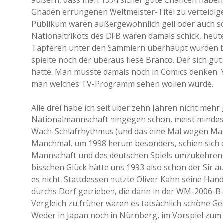
äußern, dass man 1994 sicher gute Chancen haben
Gnaden errungenen Weltmeister-Titel zu verteidig
Publikum waren außergewöhnlich geil oder auch s
Nationaltrikots des DFB waren damals schick, heut
Tapferen unter den Sammlern überhaupt würden best
spielte noch der überaus fiese Branco. Der sich g
hätte. Man musste damals noch in Comics denken. Y
man welches TV-Programm sehen wollen würde.
Alle drei habe ich seit über zehn Jahren nicht mehr
Nationalmannschaft hingegen schon, meist mindes
Wach-Schlafrhythmus (und das eine Mal wegen Max Go
Manchmal, um 1998 herum besonders, schien sich d
Mannschaft und des deutschen Spiels umzukehren u
bisschen Glück hätte uns 1993 also schon der Sir
es nicht. Stattdessen nutzte Oliver Kahn seine Han
durchs Dorf getrieben, die dann in der WM-2006-B
Vergleich zu früher waren es tatsächlich schöne G
Weder in Japan noch in Nürnberg, im Vorspiel zum