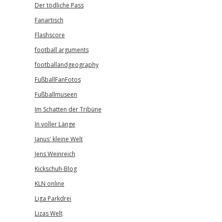
Der tödliche Pass
Fanartisch
Flashscore
football arguments
footballandgeography
FußballFanFotos
Fußballmuseen
Im Schatten der Tribüne
In voller Länge
Janus' kleine Welt
Jens Weinreich
Kickschuh-Blog
KLN online
Liga Parkdrei
Lizas Welt