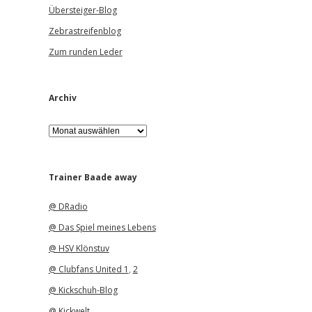
Übersteiger-Blog
Zebrastreifenblog
Zum runden Leder
Archiv
A
r
c
h
i
Trainer Baade away
v
@ DRadio
@ Das Spiel meines Lebens
@ HSV Klönstuv
@ Clubfans United 1
,
2
@ Kickschuh-Blog
@ Kickwelt