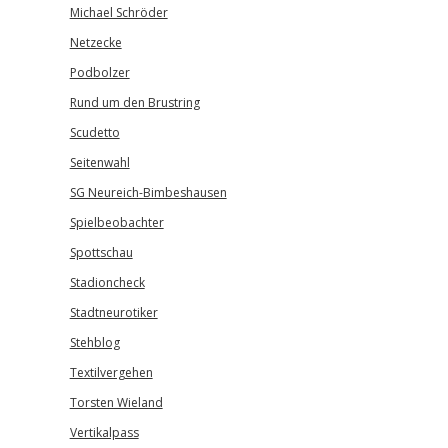
Michael Schröder
Netzecke
Podbolzer
Rund um den Brustring
Scudetto
Seitenwahl
SG Neureich-Bimbeshausen
Spielbeobachter
Spottschau
Stadioncheck
Stadtneurotiker
Stehblog
Textilvergehen
Torsten Wieland
Vertikalpass