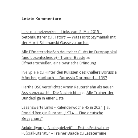
r
Letzte Kommentare
Lass mal netzwerken – Links vom 5. Mai 2015 –
betonflüsterer
zu
„Tatort“ — Was Horst Szymaniak mit
der Horst-Schimanski-Gasse zu tun hat
Alle Elfmeterschießen deutscher Clubs im Europapokal
(und Losentscheide) – Trainer Baade
zu
Elfmeterschießen, eine bayrische Erfindung
live Spiele
zu
Hinter den Kulissen des Knallers Borussia
Mönchengladbach — Borussia Dortmund … 1997
Hertha BSC verpflichtet Armin Reutershahn als neuen
Assistenzcoach! – Die Nachrichten
zu
Alle Trainer der
Bundesliga in einer Liste
Lesenswerte Links – Kalenderwoche 45 in 2024 |
zu
Ronald Reng in Ruhrort: „1974 — Eine deutsche
Begegnung“
Ankündigung: „Nachspielzeit“ — Erstes Festival der
Fußball-Literatur – Trainer Baade
zu
Lesetermine