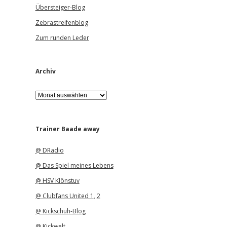
Übersteiger-Blog
Zebrastreifenblog
Zum runden Leder
Archiv
A
r
c
h
i
Trainer Baade away
v
@ DRadio
@ Das Spiel meines Lebens
@ HSV Klönstuv
@ Clubfans United 1
,
2
@ Kickschuh-Blog
@ Kickwelt