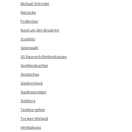
Michael Schröder
Netzecke
Podbolzer
Rund um den Brustring
Scudetto
Seitenwahl
SG Neureich-Bimbeshausen
Spielbeobachter
Spottschau
Stadioncheck
Stadtneurotiker
Stehblog
Textilvergehen
Torsten Wieland
Vertikalpass