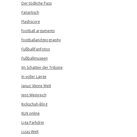
Der tödliche Pass
Fanartisch
Flashscore
football arguments
footballandgeography
FußballFanFotos
Fußballmuseen
Im Schatten der Tribüne
In voller Länge
Janus' kleine Welt
Jens Weinreich
Kickschuh-Blog
KLN online
Liga Parkdrei
Lizas Welt