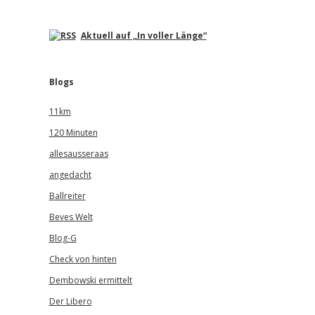
Aktuell auf „In voller Länge“
Blogs
11km
120 Minuten
allesausseraas
angedacht
Ballreiter
Beves Welt
Blog-G
Check von hinten
Dembowski ermittelt
Der Libero