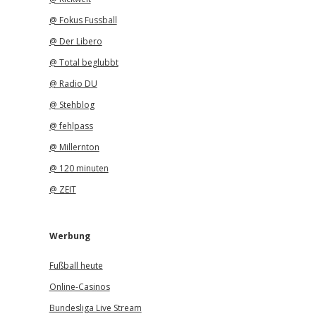
@ Fokus Fussball
@ Der Libero
@ Total beglubbt
@ Radio DU
@ Stehblog
@ fehlpass
@ Millernton
@ 120 minuten
@ ZEIT
Werbung
Fußball heute
Online-Casinos
Bundesliga Live Stream