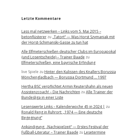
r
Letzte Kommentare
Lass mal netzwerken – Links vom 5. Mai 2015 –
betonflüsterer
zu
„Tatort“ — Was Horst Szymaniak mit
der Horst-Schimanski-Gasse zu tun hat
Alle Elfmeterschießen deutscher Clubs im Europapokal
(und Losentscheide) – Trainer Baade
zu
Elfmeterschießen, eine bayrische Erfindung
live Spiele
zu
Hinter den Kulissen des Knallers Borussia
Mönchengladbach — Borussia Dortmund … 1997
Hertha BSC verpflichtet Armin Reutershahn als neuen
Assistenzcoach! – Die Nachrichten
zu
Alle Trainer der
Bundesliga in einer Liste
Lesenswerte Links – Kalenderwoche 45 in 2024 |
zu
Ronald Reng in Ruhrort: „1974 — Eine deutsche
Begegnung“
Ankündigung: „Nachspielzeit“ — Erstes Festival der
Fußball-Literatur – Trainer Baade
zu
Lesetermine