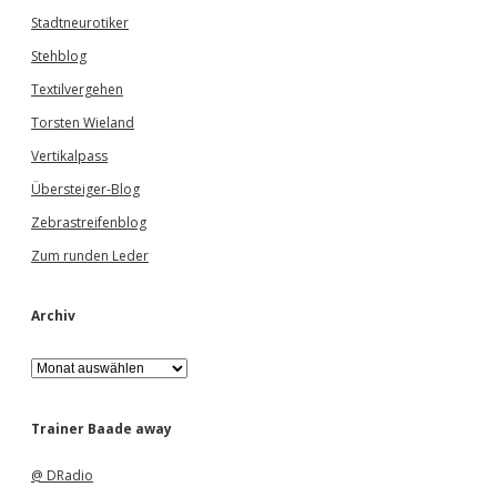
Stadtneurotiker
Stehblog
Textilvergehen
Torsten Wieland
Vertikalpass
Übersteiger-Blog
Zebrastreifenblog
Zum runden Leder
Archiv
A
r
c
h
Trainer Baade away
i
v
@ DRadio