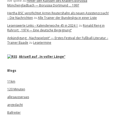
live Spiele
zu
Hinter den Kulissen des Knallers Borussia
Mönchengladbach — Borussia Dortmund … 1997
Hertha BSC verpflichtet Armin Reutershahn als neuen Assistenzcoach!
– Die Nachrichten
zu
Alle Trainer der Bundesliga in einer Liste
Lesenswerte Links – Kalenderwoche 45 in 2024 |
zu
Ronald Reng in
Ruhrort: „1974 — Eine deutsche Begegnung“
Ankündigung: „Nachspielzeit“ — Erstes Festival der Fußball-Literatur –
Trainer Baade
zu
Lesetermine
Aktuell auf „In voller Länge“
Blogs
11km
120 Minuten
allesausseraas
angedacht
Ballreiter