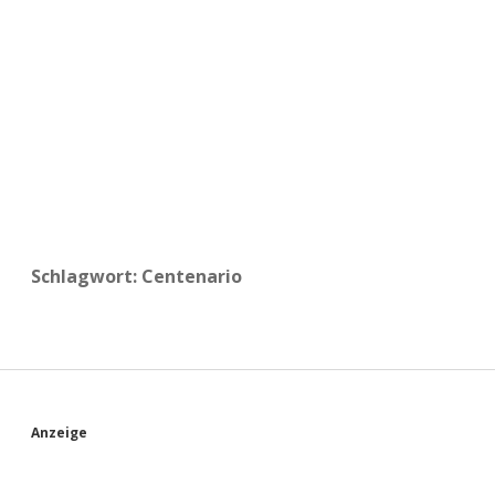
a
d
e
Schlagwort:
Centenario
S
Anzeige