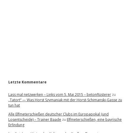
i
d
e
b
a
r
Letzte Kommentare
Lass mal netzwerken – Links vom 5. Mai 2015 – betonflüsterer
zu
„Tatort“ — Was Horst Szymaniak mit der Horst-Schimanski-Gasse zu
tun hat
Alle Elfmeterschießen deutscher Clubs im Europapokal (und
Losentscheide) – Trainer Baade
zu
Elfmeterschießen, eine bayrische
Erfindung