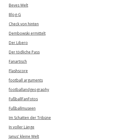
Beves Welt
Blog-G
Check von hinten
Dembowski ermittelt
Der Libero
Der tödliche Pass
Fanartisch
Flashscore
football arguments
footballandgeography
FußballFanFotos
Fußballmuseen
Im Schatten der Tribüne
In voller Länge
Janus' kleine Welt