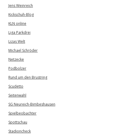
Jens Weinreich
Kickschuh-Blog
KLN online
Liga Parkdrei
Lizas Welt
Michael Schröder
Netzecke
Podbolzer
Rund um den Brustring
Scudetto
Seitenwahl
SG Neureich-Bimbeshausen
Spielbeobachter
Spottschau
Stadioncheck