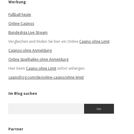
Werbung
Fußball heute
Online-Casinos
Bundesliga Live Stream
Vergleichen und finden Sie hier ein Online
Casino ohne Limit
Casinos ohne Anmeldung
Online Spielhallen ohne Anmeldung
Hier beim
Casino ohne Limit
sofort anfangen.
casinofrog.com/de/online-casino/ohne-limit/
Im Blog suchen
S
u
c
h
e
Partner
n