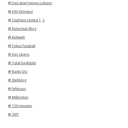
@ Das Spiel meines Lebens
@ HSV Klönstuv
@ Clubfans United 1
,
2
@ Kickschuh-Blog
@ Kickwelt
@ Fokus Fussball
@ Der Libero
@ Total beglubbt
@ Radio DU
@ Stehblog
@ fehlpass
@ Millernton
@ 120 minuten
@ ZEIT