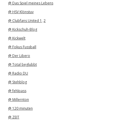
@ Das Spiel meines Lebens
@ HSV Klönstuv
@ Clubfans United 1
,
2
@ Kickschuh-Blog
@ Kickwelt
@ Fokus Fussball
@ Der Libero
@ Total beglubbt
@ Radio DU
@ Stehblog
@ fehlpass
@ Millernton
@ 120 minuten
@ ZEIT