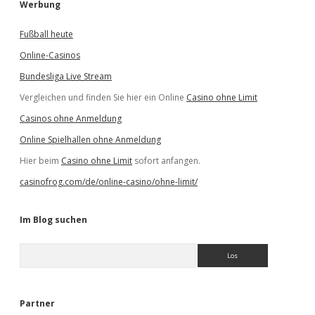
Werbung
Fußball heute
Online-Casinos
Bundesliga Live Stream
Vergleichen und finden Sie hier ein Online
Casino ohne Limit
Casinos ohne Anmeldung
Online Spielhallen ohne Anmeldung
Hier beim
Casino ohne Limit
sofort anfangen.
casinofrog.com/de/online-casino/ohne-limit/
Im Blog suchen
S
u
c
h
e
Partner
n