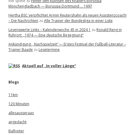
live Spiele
zu
Hinter den Kulissen des Knallers Borussia
Mönchengladbach — Borussia Dortmund … 1997
Hertha BSC verpflichtet Armin Reutershahn als neuen Assistenzcoach!
– Die Nachrichten
zu
Alle Trainer der Bundesliga in einer Liste
Lesenswerte Links – Kalenderwoche 45 in 2024 |
zu
Ronald Reng in
Ruhrort: „1974 — Eine deutsche Begegnung“
Ankündigung: „Nachspielzeit“ — Erstes Festival der Fußball-Literatur –
Trainer Baade
zu
Lesetermine
Aktuell auf „In voller Länge“
Blogs
11km
120 Minuten
allesausseraas
angedacht
Ballreiter