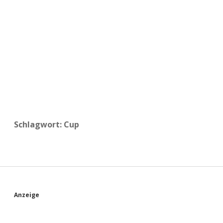
a
d
e
Schlagwort:
Cup
S
Anzeige