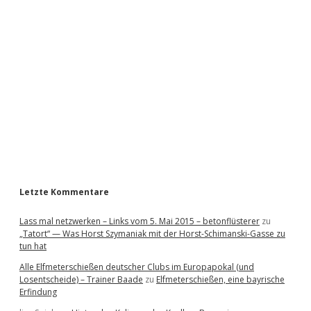
i
d
e
b
a
r
Letzte Kommentare
Lass mal netzwerken – Links vom 5. Mai 2015 – betonflüsterer
zu
„Tatort“ — Was Horst Szymaniak mit der Horst-Schimanski-Gasse zu
tun hat
Alle Elfmeterschießen deutscher Clubs im Europapokal (und
Losentscheide) – Trainer Baade
zu
Elfmeterschießen, eine bayrische
Erfindung