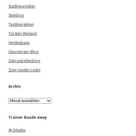
Stadtneurotiker
Stehblog
Textilvergehen
Torsten Wieland
Vertikalpass
Übersteiger-Blog
Zebrastreifenblog
Zum runden Leder
Archiv
A
r
c
h
Trainer Baade away
i
v
@ DRadio