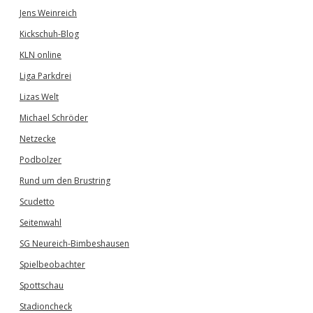
Jens Weinreich
Kickschuh-Blog
KLN online
Liga Parkdrei
Lizas Welt
Michael Schröder
Netzecke
Podbolzer
Rund um den Brustring
Scudetto
Seitenwahl
SG Neureich-Bimbeshausen
Spielbeobachter
Spottschau
Stadioncheck