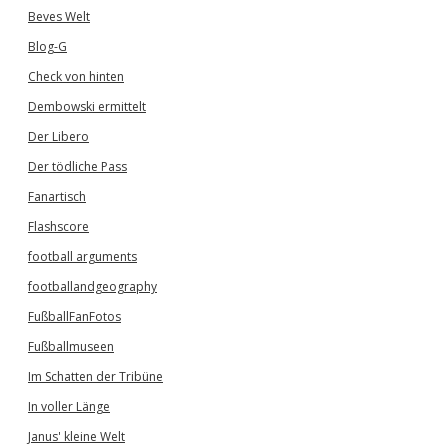
Beves Welt
Blog-G
Check von hinten
Dembowski ermittelt
Der Libero
Der tödliche Pass
Fanartisch
Flashscore
football arguments
footballandgeography
FußballFanFotos
Fußballmuseen
Im Schatten der Tribüne
In voller Länge
Janus' kleine Welt