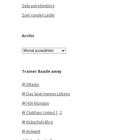
Zebrastreifenblog
Zum runden Leder
Archiv
A
r
c
h
i
Trainer Baade away
v
@ DRadio
@ Das Spiel meines Lebens
@ HSV Klönstuv
@ Clubfans United 1
,
2
@ Kickschuh-Blog
@ Kickwelt