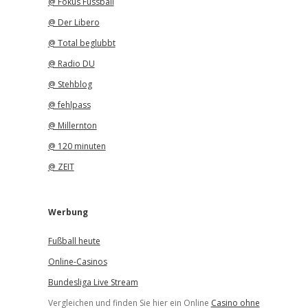
@ Fokus Fussball
@ Der Libero
@ Total beglubbt
@ Radio DU
@ Stehblog
@ fehlpass
@ Millernton
@ 120 minuten
@ ZEIT
Werbung
Fußball heute
Online-Casinos
Bundesliga Live Stream
Vergleichen und finden Sie hier ein Online
Casino ohne