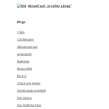
Aktuell auf „In voller Länge“
Blogs
11km
120 Minuten
allesausseraas
angedacht
Ballreiter
Beves Welt
Blog-G
Check von hinten
Dembowski ermittelt
Der Libero
Der tödliche Pass