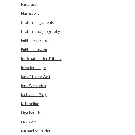
Fanartisch
Flashscore
football arguments
footballandgeography
FußballFanFotos
Fußballmuseen
Im Schatten der Tribüne
In voller Länge
Janus' kleine Welt
Jens Weinreich
Kickschuh-Blog
KLN online
Liga Parkdrei
Lizas Welt
Michael Schröder