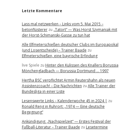
Letzte Kommentare
Lass mal netzwerken – Links vom 5. Mai 2015 –
betonflüsterer
zu
„Tatort“ — Was Horst Szymaniak mit
der Horst-Schimanski-Gasse zu tun hat
Alle Elfmeterschießen deutscher Clubs im Europapokal
(und Losentscheide) – Trainer Baade
zu
Elfmeterschießen, eine bayrische Erfindung
live Spiele
zu
Hinter den Kulissen des Knallers Borussia
Mönchengladbach — Borussia Dortmund … 1997
Hertha BSC verpflichtet Armin Reutershahn als neuen
Assistenzcoach! – Die Nachrichten
zu
Alle Trainer der
Bundesliga in einer Liste
Lesenswerte Links – Kalenderwoche 45 in 2024 |
zu
Ronald Reng in Ruhrort: „1974 — Eine deutsche
Begegnung“
Ankündigung: „Nachspielzeit“ — Erstes Festival der
Fußball-Literatur – Trainer Baade
zu
Lesetermine