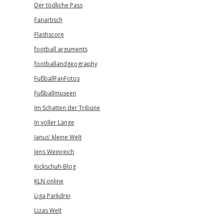
Der tödliche Pass
Fanartisch
Flashscore
football arguments
footballandgeography
FußballFanFotos
Fußballmuseen
Im Schatten der Tribüne
In voller Länge
Janus' kleine Welt
Jens Weinreich
Kickschuh-Blog
KLN online
Liga Parkdrei
Lizas Welt