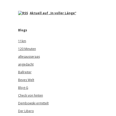
Aktuell auf „In voller Länge“
Blogs
11km
120 Minuten
allesausseraas
angedacht
Ballreiter
Beves Welt
Blog-G
Check von hinten
Dembowski ermittelt
Der Libero