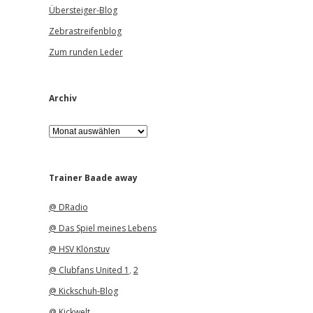
Übersteiger-Blog
Zebrastreifenblog
Zum runden Leder
Archiv
A
r
c
h
i
Trainer Baade away
v
@ DRadio
@ Das Spiel meines Lebens
@ HSV Klönstuv
@ Clubfans United 1
,
2
@ Kickschuh-Blog
@ Kickwelt