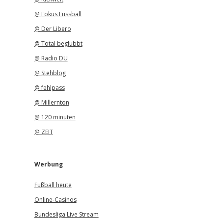
@ Fokus Fussball
@ Der Libero
@ Total beglubbt
@ Radio DU
@ Stehblog
@ fehlpass
@ Millernton
@ 120 minuten
@ ZEIT
Werbung
Fußball heute
Online-Casinos
Bundesliga Live Stream