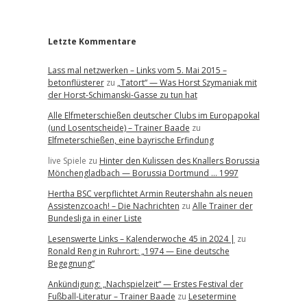
r
Letzte Kommentare
Lass mal netzwerken – Links vom 5. Mai 2015 –
betonflüsterer
zu
„Tatort“ — Was Horst Szymaniak mit
der Horst-Schimanski-Gasse zu tun hat
Alle Elfmeterschießen deutscher Clubs im Europapokal
(und Losentscheide) – Trainer Baade
zu
Elfmeterschießen, eine bayrische Erfindung
live Spiele
zu
Hinter den Kulissen des Knallers Borussia
Mönchengladbach — Borussia Dortmund … 1997
Hertha BSC verpflichtet Armin Reutershahn als neuen
Assistenzcoach! – Die Nachrichten
zu
Alle Trainer der
Bundesliga in einer Liste
Lesenswerte Links – Kalenderwoche 45 in 2024 |
zu
Ronald Reng in Ruhrort: „1974 — Eine deutsche
Begegnung“
Ankündigung: „Nachspielzeit“ — Erstes Festival der
Fußball-Literatur – Trainer Baade
zu
Lesetermine