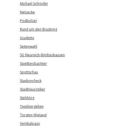
Michael Schröder
Netzecke
Podbolzer
Rund um den Brustring
Scudetto
Seitenwahl
SG Neureich-Bimbeshausen
Spielbeobachter
Spottschau
Stadioncheck
Stadtneurotiker
Stehblog
Textilvergehen
Torsten Wieland
Vertikalpass