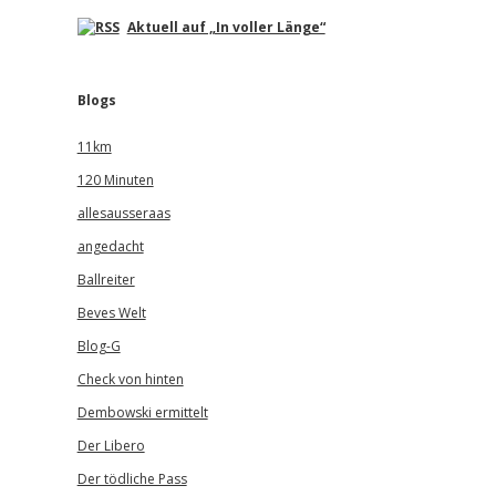
Aktuell auf „In voller Länge“
Blogs
11km
120 Minuten
allesausseraas
angedacht
Ballreiter
Beves Welt
Blog-G
Check von hinten
Dembowski ermittelt
Der Libero
Der tödliche Pass