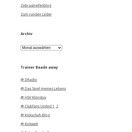
Zebrastreifenblog
Zum runden Leder
Archiv
A
r
c
h
i
Trainer Baade away
v
@ DRadio
@ Das Spiel meines Lebens
@ HSV Klönstuv
@ Clubfans United 1
,
2
@ Kickschuh-Blog
@ Kickwelt