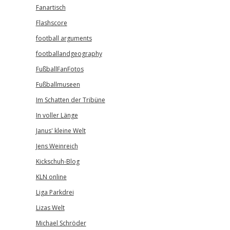
Fanartisch
Flashscore
football arguments
footballandgeography
FußballFanFotos
Fußballmuseen
Im Schatten der Tribüne
In voller Länge
Janus' kleine Welt
Jens Weinreich
Kickschuh-Blog
KLN online
Liga Parkdrei
Lizas Welt
Michael Schröder