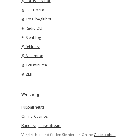
@ Fokus Fussball
@ Der Libero
@ Total beglubbt
@ Radio DU
@ Stehblog
@ fehlpass
@ Millernton
@ 120 minuten
@ ZEIT
Werbung
Fußball heute
Online-Casinos
Bundesliga Live Stream
Vergleichen und finden Sie hier ein Online
Casino ohne