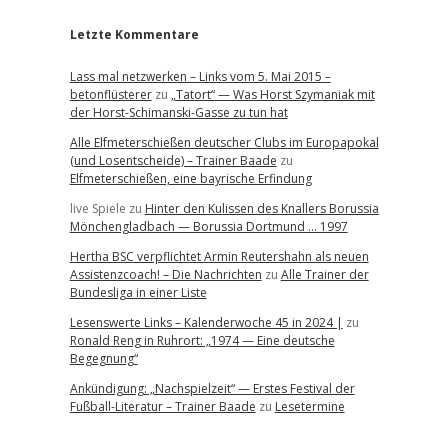
Letzte Kommentare
Lass mal netzwerken – Links vom 5. Mai 2015 –
betonflüsterer
zu
„Tatort“ — Was Horst Szymaniak mit
der Horst-Schimanski-Gasse zu tun hat
Alle Elfmeterschießen deutscher Clubs im Europapokal
(und Losentscheide) – Trainer Baade
zu
Elfmeterschießen, eine bayrische Erfindung
live Spiele
zu
Hinter den Kulissen des Knallers Borussia
Mönchengladbach — Borussia Dortmund … 1997
Hertha BSC verpflichtet Armin Reutershahn als neuen
Assistenzcoach! – Die Nachrichten
zu
Alle Trainer der
Bundesliga in einer Liste
Lesenswerte Links – Kalenderwoche 45 in 2024 |
zu
Ronald Reng in Ruhrort: „1974 — Eine deutsche
Begegnung“
Ankündigung: „Nachspielzeit“ — Erstes Festival der
Fußball-Literatur – Trainer Baade
zu
Lesetermine