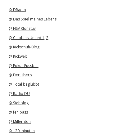
i
v
@ DRadio
@ Das Spiel meines Lebens
@ HSV Klönstuv
@ Clubfans United 1
,
2
@ Kickschuh-Blog
@ Kickwelt
@ Fokus Fussball
@ Der Libero
@ Total beglubbt
@ Radio DU
@ Stehblog
@ fehlpass
@ Millernton
@ 120 minuten