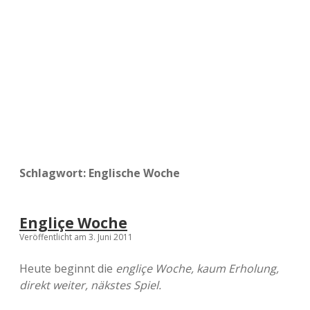
a
d
e
Schlagwort:
Englische Woche
Engliçe Woche
Veröffentlicht am 3. Juni 2011
Heute beginnt die
engliçe Woche, kaum Erholung,
direkt weiter, näkstes Spiel.