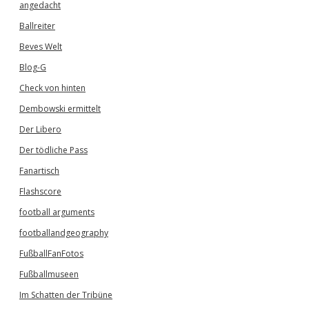
angedacht
Ballreiter
Beves Welt
Blog-G
Check von hinten
Dembowski ermittelt
Der Libero
Der tödliche Pass
Fanartisch
Flashscore
football arguments
footballandgeography
FußballFanFotos
Fußballmuseen
Im Schatten der Tribüne