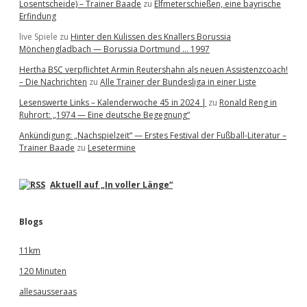
Losentscheide) – Trainer Baade
zu
Elfmeterschießen, eine bayrische
Erfindung
live Spiele
zu
Hinter den Kulissen des Knallers Borussia
Mönchengladbach — Borussia Dortmund … 1997
Hertha BSC verpflichtet Armin Reutershahn als neuen Assistenzcoach!
– Die Nachrichten
zu
Alle Trainer der Bundesliga in einer Liste
Lesenswerte Links – Kalenderwoche 45 in 2024 |
zu
Ronald Reng in
Ruhrort: „1974 — Eine deutsche Begegnung“
Ankündigung: „Nachspielzeit“ — Erstes Festival der Fußball-Literatur –
Trainer Baade
zu
Lesetermine
Aktuell auf „In voller Länge“
Blogs
11km
120 Minuten
allesausseraas