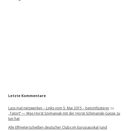
S
i
d
e
b
a
r
Letzte Kommentare
Lass mal netzwerken – Links vom 5. Mai 2015 – betonflüsterer
zu
„Tatort“ — Was Horst Szymaniak mit der Horst-Schimanski-Gasse zu
tun hat
Alle Elfmeterschießen deutscher Clubs im Europapokal (und