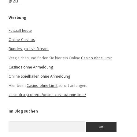
@ ZEIT
Werbung
Fußball heute
Online-Casinos
Bundesliga Live Stream
Vergleichen und finden Sie hier ein Online
Casino ohne Limit
Casinos ohne Anmeldung
Online Spielhallen ohne Anmeldung
Hier beim
Casino ohne Limit
sofort anfangen.
casinofrog.com/de/online-casino/ohne-limit/
Im Blog suchen
S
u
c