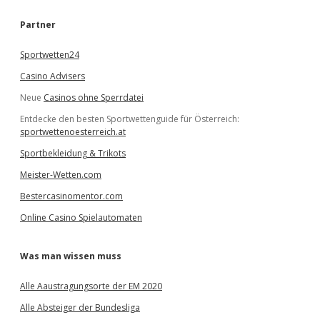
h
e
Partner
n
Sportwetten24
Casino Advisers
Neue
Casinos ohne Sperrdatei
Entdecke den besten Sportwettenguide für Österreich:
sportwettenoesterreich.at
Sportbekleidung & Trikots
Meister-Wetten.com
Bestercasinomentor.com
Online Casino Spielautomaten
Was man wissen muss
Alle Aaustragungsorte der EM 2020
Alle Absteiger der Bundesliga