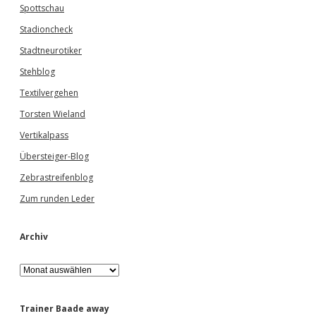
Spottschau
Stadioncheck
Stadtneurotiker
Stehblog
Textilvergehen
Torsten Wieland
Vertikalpass
Übersteiger-Blog
Zebrastreifenblog
Zum runden Leder
Archiv
A
r
c
h
Trainer Baade away