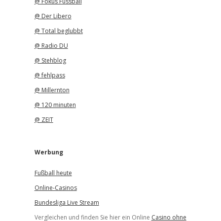
@ Fokus Fussball
@ Der Libero
@ Total beglubbt
@ Radio DU
@ Stehblog
@ fehlpass
@ Millernton
@ 120 minuten
@ ZEIT
Werbung
Fußball heute
Online-Casinos
Bundesliga Live Stream
Vergleichen und finden Sie hier ein Online
Casino ohne