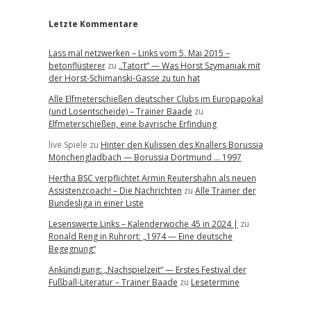
Letzte Kommentare
Lass mal netzwerken – Links vom 5. Mai 2015 –
betonflüsterer
zu
„Tatort“ — Was Horst Szymaniak mit
der Horst-Schimanski-Gasse zu tun hat
Alle Elfmeterschießen deutscher Clubs im Europapokal
(und Losentscheide) – Trainer Baade
zu
Elfmeterschießen, eine bayrische Erfindung
live Spiele
zu
Hinter den Kulissen des Knallers Borussia
Mönchengladbach — Borussia Dortmund … 1997
Hertha BSC verpflichtet Armin Reutershahn als neuen
Assistenzcoach! – Die Nachrichten
zu
Alle Trainer der
Bundesliga in einer Liste
Lesenswerte Links – Kalenderwoche 45 in 2024 |
zu
Ronald Reng in Ruhrort: „1974 — Eine deutsche
Begegnung“
Ankündigung: „Nachspielzeit“ — Erstes Festival der
Fußball-Literatur – Trainer Baade
zu
Lesetermine