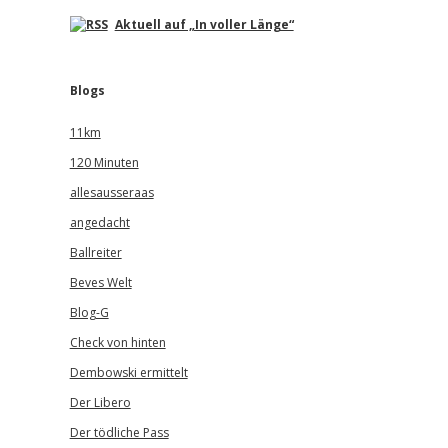
Aktuell auf „In voller Länge“
Blogs
11km
120 Minuten
allesausseraas
angedacht
Ballreiter
Beves Welt
Blog-G
Check von hinten
Dembowski ermittelt
Der Libero
Der tödliche Pass