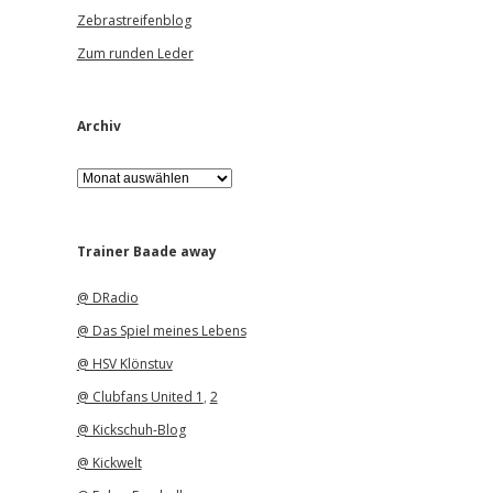
Zebrastreifenblog
Zum runden Leder
Archiv
A
r
c
h
i
Trainer Baade away
v
@ DRadio
@ Das Spiel meines Lebens
@ HSV Klönstuv
@ Clubfans United 1
,
2
@ Kickschuh-Blog
@ Kickwelt