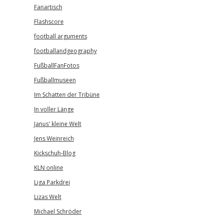
Fanartisch
Flashscore
football arguments
footballandgeography
FußballFanFotos
Fußballmuseen
Im Schatten der Tribüne
In voller Länge
Janus' kleine Welt
Jens Weinreich
Kickschuh-Blog
KLN online
Liga Parkdrei
Lizas Welt
Michael Schröder