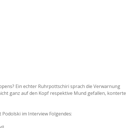
e
r
B
a
a
d
ippens? Ein echter Ruhrpottschiri sprach die Verwarnung
nicht ganz auf den Kopf respektive Mund gefallen, konterte
e
gt Podolski im Interview Folgendes:
d]