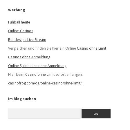
Werbung
Fußball heute
Online-Casinos
Bundesliga Live Stream
Vergleichen und finden Sie hier ein Online
Casino ohne Limit
Casinos ohne Anmeldung
Online Spielhallen ohne Anmeldung
Hier beim
Casino ohne Limit
sofort anfangen.
casinofrog.com/de/online-casino/ohne-limit/
Im Blog suchen
S
u
c
h