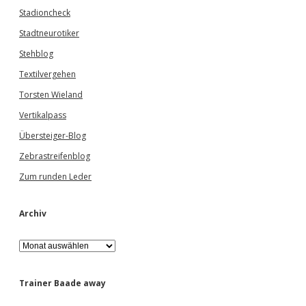
Stadioncheck
Stadtneurotiker
Stehblog
Textilvergehen
Torsten Wieland
Vertikalpass
Übersteiger-Blog
Zebrastreifenblog
Zum runden Leder
Archiv
A
r
c
h
Trainer Baade away
i
v