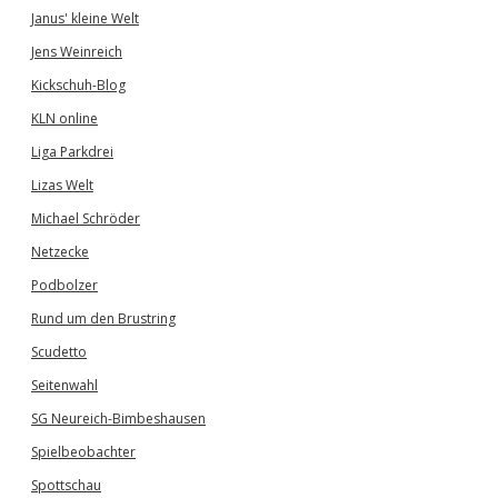
Janus' kleine Welt
Jens Weinreich
Kickschuh-Blog
KLN online
Liga Parkdrei
Lizas Welt
Michael Schröder
Netzecke
Podbolzer
Rund um den Brustring
Scudetto
Seitenwahl
SG Neureich-Bimbeshausen
Spielbeobachter
Spottschau