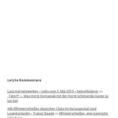
i
d
e
b
a
r
Letzte Kommentare
Lass mal netzwerken – Links vom 5. Mai 2015 – betonflüsterer
zu
„Tatort“ — Was Horst Szymaniak mit der Horst-Schimanski-Gasse zu
tun hat
Alle Elfmeterschießen deutscher Clubs im Europapokal (und
Losentscheide) – Trainer Baade
zu
Elfmeterschießen, eine bayrische