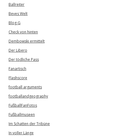
Ballreiter
Beves Welt
Blog-G
Check von hinten
Dembowski ermittelt
Der Libero
Der tödliche Pass
Fanartisch
Flashscore
football arguments
footballandgeography
FußballFanFotos
Fußballmuseen
Im Schatten der Tribüne
In voller Länge