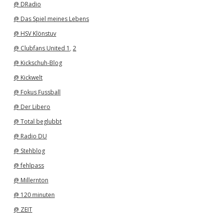
@ DRadio
@ Das Spiel meines Lebens
@ HSV Klönstuv
@ Clubfans United 1
,
2
@ Kickschuh-Blog
@ Kickwelt
@ Fokus Fussball
@ Der Libero
@ Total beglubbt
@ Radio DU
@ Stehblog
@ fehlpass
@ Millernton
@ 120 minuten
@ ZEIT