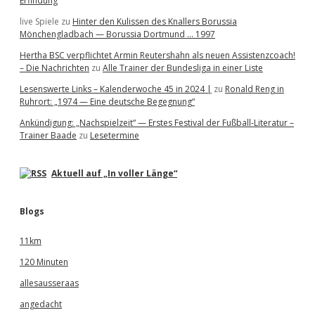
Erfindung
live Spiele
zu
Hinter den Kulissen des Knallers Borussia
Mönchengladbach — Borussia Dortmund … 1997
Hertha BSC verpflichtet Armin Reutershahn als neuen Assistenzcoach!
– Die Nachrichten
zu
Alle Trainer der Bundesliga in einer Liste
Lesenswerte Links – Kalenderwoche 45 in 2024 |
zu
Ronald Reng in
Ruhrort: „1974 — Eine deutsche Begegnung“
Ankündigung: „Nachspielzeit“ — Erstes Festival der Fußball-Literatur –
Trainer Baade
zu
Lesetermine
Aktuell auf „In voller Länge“
Blogs
11km
120 Minuten
allesausseraas
angedacht