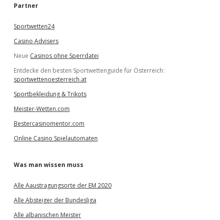
e
Partner
n
Sportwetten24
Casino Advisers
Neue
Casinos ohne Sperrdatei
Entdecke den besten Sportwettenguide für Österreich:
sportwettenoesterreich.at
Sportbekleidung & Trikots
Meister-Wetten.com
Bestercasinomentor.com
Online Casino Spielautomaten
Was man wissen muss
Alle Aaustragungsorte der EM 2020
Alle Absteiger der Bundesliga
Alle albanischen Meister