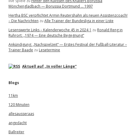
live Spiele
zu
Hinter den Kulissen des Knallers Borussia
Mönchengladbach — Borussia Dortmund … 1997
Hertha BSC verpflichtet Armin Reutershahn als neuen Assistenzcoach!
– Die Nachrichten
zu
Alle Trainer der Bundesliga in einer Liste
Lesenswerte Links – Kalenderwoche 45 in 2024 |
zu
Ronald Reng in
Ruhrort: „1974 — Eine deutsche Begegnung“
Ankündigung: „Nachspielzeit“ — Erstes Festival der Fußball-Literatur –
Trainer Baade
zu
Lesetermine
Aktuell auf „In voller Länge“
Blogs
11km
120 Minuten
allesausseraas
angedacht
Ballreiter