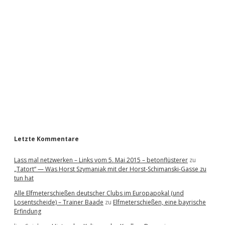
i
d
e
b
a
r
Letzte Kommentare
Lass mal netzwerken – Links vom 5. Mai 2015 – betonflüsterer
zu
„Tatort“ — Was Horst Szymaniak mit der Horst-Schimanski-Gasse zu
tun hat
Alle Elfmeterschießen deutscher Clubs im Europapokal (und
Losentscheide) – Trainer Baade
zu
Elfmeterschießen, eine bayrische
Erfindung