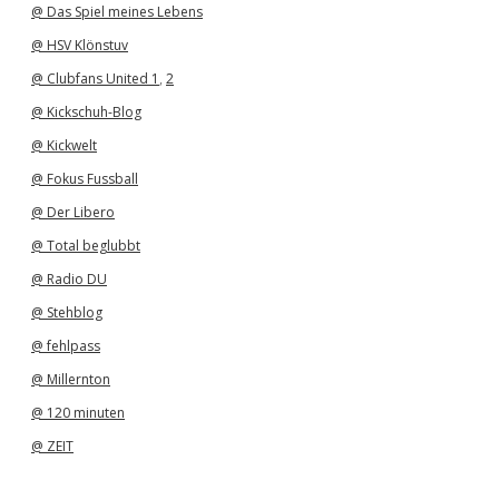
@ Das Spiel meines Lebens
@ HSV Klönstuv
@ Clubfans United 1
,
2
@ Kickschuh-Blog
@ Kickwelt
@ Fokus Fussball
@ Der Libero
@ Total beglubbt
@ Radio DU
@ Stehblog
@ fehlpass
@ Millernton
@ 120 minuten
@ ZEIT