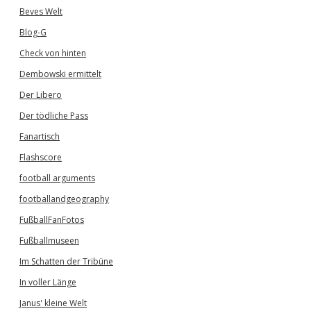
Beves Welt
Blog-G
Check von hinten
Dembowski ermittelt
Der Libero
Der tödliche Pass
Fanartisch
Flashscore
football arguments
footballandgeography
FußballFanFotos
Fußballmuseen
Im Schatten der Tribüne
In voller Länge
Janus' kleine Welt