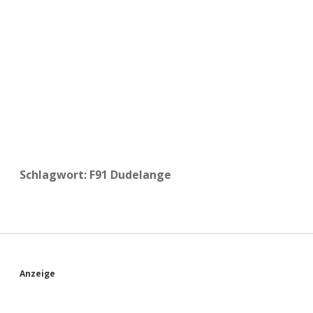
a
d
e
Schlagwort:
F91 Dudelange
S
Anzeige