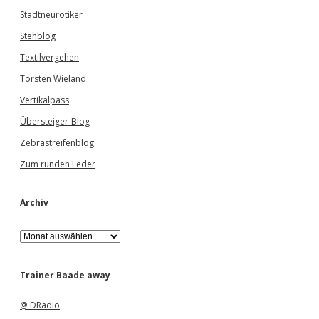
Stadtneurotiker
Stehblog
Textilvergehen
Torsten Wieland
Vertikalpass
Übersteiger-Blog
Zebrastreifenblog
Zum runden Leder
Archiv
A
r
c
h
Trainer Baade away
i
v
@ DRadio