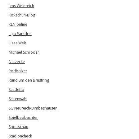
Jens Weinreich
Kickschuh-Blog
KLN online
Liga Parkdrei
Lizas Welt
Michael Schröder
Netzecke
Podbolzer
Rund um den Brustring
Scudetto
Seitenwahl
SG Neureich-Bimbeshausen
Spielbeobachter
Spottschau
Stadioncheck