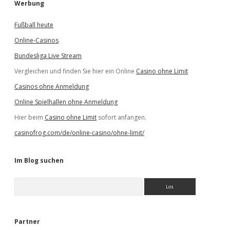
Werbung
Fußball heute
Online-Casinos
Bundesliga Live Stream
Vergleichen und finden Sie hier ein Online
Casino ohne Limit
Casinos ohne Anmeldung
Online Spielhallen ohne Anmeldung
Hier beim
Casino ohne Limit
sofort anfangen.
casinofrog.com/de/online-casino/ohne-limit/
Im Blog suchen
S
u
c
h
e
Partner
n