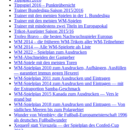
Tippspiel 2016 – Punkteübersicht
Trainer Bundesliga-Saison 2015/2016
Trainer mit den meisten Spielen in der 1. Bundesliga
Trainer mit den meisten WM-Spielen
Trainer mit mindestens zwei Titeln im Europapokal
Trikot-Ausrüster Saison 2015/16
Trofeo Bravo – die besten Nachwuchsspieler Europas
WM 2014 – die früheren WM-Trikots aller WM-Teilnehmer
WM 2014 — Alle WM-Spielorte als Liste
WM 2022 – Spielplan zum Ausdrucken
WM-Abschneiden der Gastgeber
WM-Spiele mit den meisten Toren
WM-Spielplan 2010 zum Ausdrucken, Aufhängen, Ausfüllen
— garantiert immun gegen Hexerei
WM-Spielplan 2011 zum Ausdrucken und Eintragen
WM-Spielplan 2014 zum Ausdrucken und Eintragen — mit
der Extraportion Samba-Geschmack
WM-Spielplan 2015 Kanada zum Ausdrucken — Vers le
grand but
WM-Spielplan 2018 zum Ausdrucken und Eintragen — Von
südlichen Meeren bis zum Polargebiet
Wunder von Wembley: die Fußball-Europameisterschaft 1996
als deutsches Fußballwunder
Xequerê statt Vuvuzela — der Spielplan des Confed-Cup