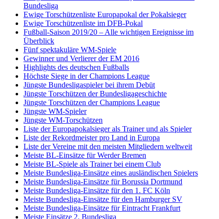
Bundesliga
Ewige Torschützenliste Europapokal der Pokalsieger
Ewige Torschützenliste im DFB-Pokal
Fußball-Saison 2019/20 – Alle wichtigen Ereignisse im
Überblick
Fünf spektakuläre WM-Spiele
Gewinner und Verlierer der EM 2016
Highlights des deutschen Fußballs
Höchste Siege in der Champions League
Jüngste Bundesligaspieler bei ihrem Debüt
Jüngste Torschützen der Bundesligageschichte
Jüngste Torschützen der Champions League
Jüngste WM-Spieler
Jüngste WM-Torschützen
Liste der Europapokalsieger als Trainer und als Spieler
Liste der Rekordmeister pro Land in Europa
Liste der Vereine mit den meisten Mitgliedern weltweit
Meiste BL-Einsätze für Werder Bremen
Meiste BL-Spiele als Trainer bei einem Club
Meiste Bundesliga-Einsätze eines ausländischen Spielers
Meiste Bundesliga-Einsätze für Borussia Dortmund
Meiste Bundesliga-Einsätze für den 1. FC Köln
Meiste Bundesliga-Einsätze für den Hamburger SV
Meiste Bundesliga-Einsätze für Eintracht Frankfurt
Meiste Einsätze 2. Bundesliga