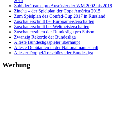
2013
Zahl der Teams pro Ausrüster der WM 2002 bis 2018
Zincha – der Spielplan der Copa América 2015
Zum Spielplan des Confed-Cup 2017 in Russland
Zuschauerschnitt bei Europameisterschaften
Zuschauerschnitt bei Weltmeisterschaften
Zuschauerzahlen der Bundesliga pro Saison
Zwanzig Rekorde der Bundesliga
Älteste Bundesligaspieler überhaupt
Älteste Debütanten in der Nationalmannschaft
Ältester Doppel-Torschütze der Bundesliga
Werbung