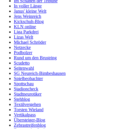
Im Schatten der Tribüne
In voller Länge
Janus' kleine Welt
Jens Weinreich
Kickschuh-Blog
KLN online
Liga Parkdrei
Lizas Welt
Michael Schröder
Netzecke
Podbolzer
Rund um den Brustring
Scudetto
Seitenwahl
SG Neureich-Bimbeshausen
Spielbeobachter
Spottschau
Stadioncheck
Stadtneurotiker
Stehblog
Textilvergehen
Torsten Wieland
Vertikalpass
Übersteiger-Blog
Zebrastreifenblog