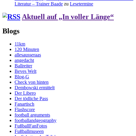
Literatur – Trainer Baade
zu
Lesetermine
Aktuell auf „In voller Länge“
Blogs
11km
120 Minuten
allesausseraas
angedacht
Ballreiter
Beves Welt
Blog-G
Check von hinten
Dembowski ermittelt
Der Libero
Der tödliche Pass
Fanartisch
Flashscore
football arguments
footballandgeography
FußballFanFotos
Fußballmuseen