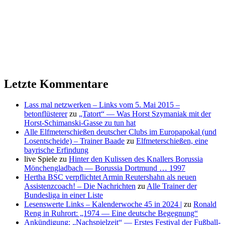
Letzte Kommentare
Lass mal netzwerken – Links vom 5. Mai 2015 –
betonflüsterer
zu
„Tatort“ — Was Horst Szymaniak mit der
Horst-Schimanski-Gasse zu tun hat
Alle Elfmeterschießen deutscher Clubs im Europapokal (und
Losentscheide) – Trainer Baade
zu
Elfmeterschießen, eine
bayrische Erfindung
live Spiele
zu
Hinter den Kulissen des Knallers Borussia
Mönchengladbach — Borussia Dortmund … 1997
Hertha BSC verpflichtet Armin Reutershahn als neuen
Assistenzcoach! – Die Nachrichten
zu
Alle Trainer der
Bundesliga in einer Liste
Lesenswerte Links – Kalenderwoche 45 in 2024 |
zu
Ronald
Reng in Ruhrort: „1974 — Eine deutsche Begegnung“
Ankündigung: „Nachspielzeit“ — Erstes Festival der Fußball-