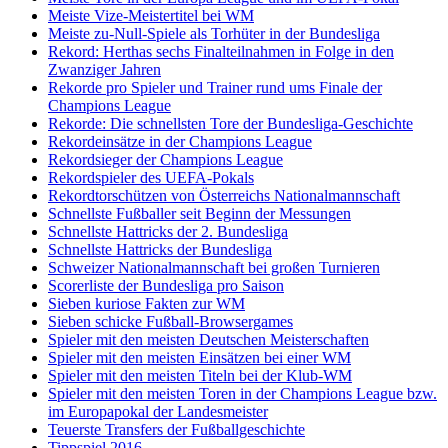
Meiste Vize-Meistertitel bei WM
Meiste zu-Null-Spiele als Torhüter in der Bundesliga
Rekord: Herthas sechs Finalteilnahmen in Folge in den
Zwanziger Jahren
Rekorde pro Spieler und Trainer rund ums Finale der
Champions League
Rekorde: Die schnellsten Tore der Bundesliga-Geschichte
Rekordeinsätze in der Champions League
Rekordsieger der Champions League
Rekordspieler des UEFA-Pokals
Rekordtorschützen von Österreichs Nationalmannschaft
Schnellste Fußballer seit Beginn der Messungen
Schnellste Hattricks der 2. Bundesliga
Schnellste Hattricks der Bundesliga
Schweizer Nationalmannschaft bei großen Turnieren
Scorerliste der Bundesliga pro Saison
Sieben kuriose Fakten zur WM
Sieben schicke Fußball-Browsergames
Spieler mit den meisten Deutschen Meisterschaften
Spieler mit den meisten Einsätzen bei einer WM
Spieler mit den meisten Titeln bei der Klub-WM
Spieler mit den meisten Toren in der Champions League bzw.
im Europapokal der Landesmeister
Teuerste Transfers der Fußballgeschichte
Tippspiel 2016