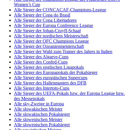
Women’s Cup
Alle Sieger der CONCACAF-Champions-League
Alle Sieger der Copa do Brasil
Alle Sieger der Copa Libertadores
Alle Sieger der Europa Conference League
Alle Sieger der Johan-Cruyff-Schaal
Alle Sieger der nordischen Meisterschaft
Alle Sieger der OFC Champions League
Alle Sieger der Ozeanienmeisterschaft
Alle Sieger der Wahl zum Trainer des Jahres in Italien
Alle Sieger des Algarve-Cups
Alle Sieger des Confed-Cups
Alle Sieger des englischen Ligapokals
Alle Sieger des Europapokals der Pokalsieger
Alle Sieger des europäischen Supercups
Alle Sieger des Hallenmasters des DFB
Alle Sieger des Intertoto-Cups
Alle Sieger des UEFA-Pokals bzw. der Europa League bzw.
des Messepokals
Alle sky-Zweige in Europa
Alle slowakischen Meister
Alle slowakischen Pokalsieger
Alle slowenischen Meister
Alle slowenischen Pokalsieger
Alle sowjetischen Meister