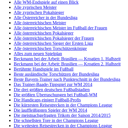
Alle WM-Endspiele auf einen Blick
Alle zyprischen Meister
Alle zyprischen Pokalsieger
Alle Österreicher in der Bundesliga
Alle österreichischen Meister
Alle österreichischen Meister im Fußball der Frauen
Alle österreichischen Pokalsieger
Alle österreichischen Pokalsieger der Frauen
Alle österreichischen Sieger der Ersten Liga
Alle österreichischen Torschützenkönige
Alles zum neuen Spielplan
Beckmann bei der Arbeit: Brasilien — Kroatien 1. Halbzeit
Beckmann bei der Arbeit: Brasilien — Kroatien 2. Halbzeit
Berühmte Handspiele im Fußball
Beste ausländische Torschützen der Bundesliga
Beste Bayern-Trainer nach Punkteschnitt in der Bundesliga
Das Trainer-Baade-Tippspiel zur WM 2014
Die drei größten deutschen Fußballstadien
Die größten Überraschungen bei Fußball-WM
Die Handicaps einiger Fußball-Profis
Die kürzesten Reisestrecken in der Champions League
Die lauffleißigsten Spieler der WM 2014
Die meistnachgefragten Trikots der Saison 2014/2015
Die schnellsten Tore in der Champions League
Die weitesten Reisestrecken in der Champions League