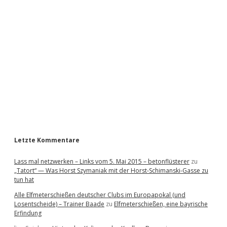
i
d
e
b
a
r
Letzte Kommentare
Lass mal netzwerken – Links vom 5. Mai 2015 – betonflüsterer
zu
„Tatort“ — Was Horst Szymaniak mit der Horst-Schimanski-Gasse zu
tun hat
Alle Elfmeterschießen deutscher Clubs im Europapokal (und
Losentscheide) – Trainer Baade
zu
Elfmeterschießen, eine bayrische
Erfindung