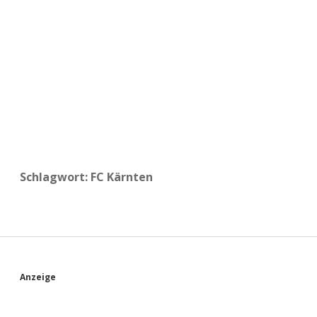
a
d
e
Schlagwort:
FC Kärnten
S
Anzeige