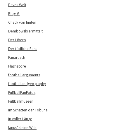
Beves Welt
Blog-G
Check von hinten
Dembowski ermittelt
Der Libero
Der tödliche Pass
Fanartisch
Flashscore
football arguments
footballandgeography
FußballFanFotos
Fußballmuseen
Im Schatten der Tribüne
In voller Länge
Janus' kleine Welt