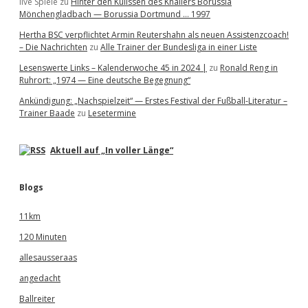
live Spiele
zu
Hinter den Kulissen des Knallers Borussia
Mönchengladbach — Borussia Dortmund … 1997
Hertha BSC verpflichtet Armin Reutershahn als neuen Assistenzcoach!
– Die Nachrichten
zu
Alle Trainer der Bundesliga in einer Liste
Lesenswerte Links – Kalenderwoche 45 in 2024 |
zu
Ronald Reng in
Ruhrort: „1974 — Eine deutsche Begegnung“
Ankündigung: „Nachspielzeit“ — Erstes Festival der Fußball-Literatur –
Trainer Baade
zu
Lesetermine
Aktuell auf „In voller Länge“
Blogs
11km
120 Minuten
allesausseraas
angedacht
Ballreiter