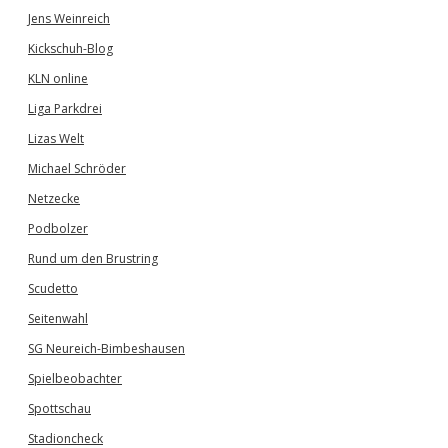
Jens Weinreich
Kickschuh-Blog
KLN online
Liga Parkdrei
Lizas Welt
Michael Schröder
Netzecke
Podbolzer
Rund um den Brustring
Scudetto
Seitenwahl
SG Neureich-Bimbeshausen
Spielbeobachter
Spottschau
Stadioncheck