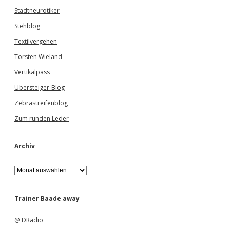
Stadtneurotiker
Stehblog
Textilvergehen
Torsten Wieland
Vertikalpass
Übersteiger-Blog
Zebrastreifenblog
Zum runden Leder
Archiv
A
r
c
h
Trainer Baade away
i
v
@ DRadio