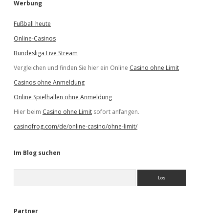
Werbung
Fußball heute
Online-Casinos
Bundesliga Live Stream
Vergleichen und finden Sie hier ein Online
Casino ohne Limit
Casinos ohne Anmeldung
Online Spielhallen ohne Anmeldung
Hier beim
Casino ohne Limit
sofort anfangen.
casinofrog.com/de/online-casino/ohne-limit/
Im Blog suchen
S
u
c
h
e
Partner
n