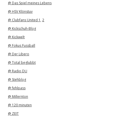
@ Das Spiel meines Lebens
@ HSV Klönstuv
@ Clubfans United 1
,
2
@ Kickschuh-Blog
@ Kickwelt
@ Fokus Fussball
@ Der Libero
@ Total beglubbt
@ Radio DU
@ Stehblog
@ fehlpass
@ Millernton
@ 120 minuten
@ ZEIT