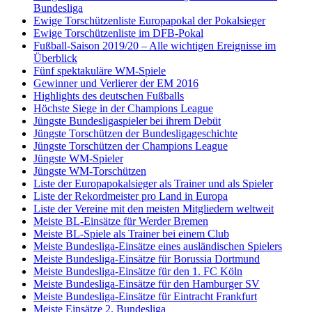
Bundesliga
Ewige Torschützenliste Europapokal der Pokalsieger
Ewige Torschützenliste im DFB-Pokal
Fußball-Saison 2019/20 – Alle wichtigen Ereignisse im
Überblick
Fünf spektakuläre WM-Spiele
Gewinner und Verlierer der EM 2016
Highlights des deutschen Fußballs
Höchste Siege in der Champions League
Jüngste Bundesligaspieler bei ihrem Debüt
Jüngste Torschützen der Bundesligageschichte
Jüngste Torschützen der Champions League
Jüngste WM-Spieler
Jüngste WM-Torschützen
Liste der Europapokalsieger als Trainer und als Spieler
Liste der Rekordmeister pro Land in Europa
Liste der Vereine mit den meisten Mitgliedern weltweit
Meiste BL-Einsätze für Werder Bremen
Meiste BL-Spiele als Trainer bei einem Club
Meiste Bundesliga-Einsätze eines ausländischen Spielers
Meiste Bundesliga-Einsätze für Borussia Dortmund
Meiste Bundesliga-Einsätze für den 1. FC Köln
Meiste Bundesliga-Einsätze für den Hamburger SV
Meiste Bundesliga-Einsätze für Eintracht Frankfurt
Meiste Einsätze 2. Bundesliga