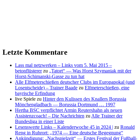
Letzte Kommentare
Lass mal netzwerken – Links vom 5. Mai 2015 –
betonflüsterer
zu
„Tatort“ — Was Horst Szymaniak mit der
Horst-Schimanski-Gasse zu tun hat
Alle Elfmeterschießen deutscher Clubs im Europapokal (und
Losentscheide) – Trainer Baade
zu
Elfmeterschießen, eine
bayrische Erfindung
live Spiele
zu
Hinter den Kulissen des Knallers Borussia
Mönchengladbach — Borussia Dortmund … 1997
Hertha BSC verpflichtet Armin Reutershahn als neuen
Assistenzcoach! – Die Nachrichten
zu
Alle Trainer der
Bundesliga in einer Liste
Lesenswerte Links – Kalenderwoche 45 in 2024 |
zu
Ronald
Reng in Ruhrort: „1974 — Eine deutsche Begegnung“
Ankündigung: „Nachspielzeit“ — Erstes Festival der Fußball-