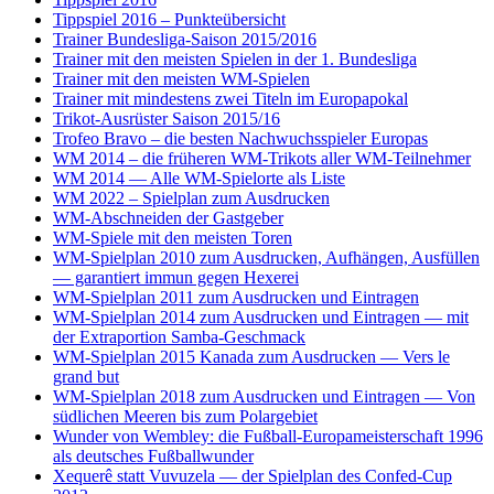
Tippspiel 2016 – Punkteübersicht
Trainer Bundesliga-Saison 2015/2016
Trainer mit den meisten Spielen in der 1. Bundesliga
Trainer mit den meisten WM-Spielen
Trainer mit mindestens zwei Titeln im Europapokal
Trikot-Ausrüster Saison 2015/16
Trofeo Bravo – die besten Nachwuchsspieler Europas
WM 2014 – die früheren WM-Trikots aller WM-Teilnehmer
WM 2014 — Alle WM-Spielorte als Liste
WM 2022 – Spielplan zum Ausdrucken
WM-Abschneiden der Gastgeber
WM-Spiele mit den meisten Toren
WM-Spielplan 2010 zum Ausdrucken, Aufhängen, Ausfüllen
— garantiert immun gegen Hexerei
WM-Spielplan 2011 zum Ausdrucken und Eintragen
WM-Spielplan 2014 zum Ausdrucken und Eintragen — mit
der Extraportion Samba-Geschmack
WM-Spielplan 2015 Kanada zum Ausdrucken — Vers le
grand but
WM-Spielplan 2018 zum Ausdrucken und Eintragen — Von
südlichen Meeren bis zum Polargebiet
Wunder von Wembley: die Fußball-Europameisterschaft 1996
als deutsches Fußballwunder
Xequerê statt Vuvuzela — der Spielplan des Confed-Cup