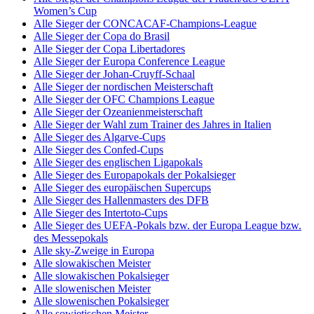
Women’s Cup
Alle Sieger der CONCACAF-Champions-League
Alle Sieger der Copa do Brasil
Alle Sieger der Copa Libertadores
Alle Sieger der Europa Conference League
Alle Sieger der Johan-Cruyff-Schaal
Alle Sieger der nordischen Meisterschaft
Alle Sieger der OFC Champions League
Alle Sieger der Ozeanienmeisterschaft
Alle Sieger der Wahl zum Trainer des Jahres in Italien
Alle Sieger des Algarve-Cups
Alle Sieger des Confed-Cups
Alle Sieger des englischen Ligapokals
Alle Sieger des Europapokals der Pokalsieger
Alle Sieger des europäischen Supercups
Alle Sieger des Hallenmasters des DFB
Alle Sieger des Intertoto-Cups
Alle Sieger des UEFA-Pokals bzw. der Europa League bzw.
des Messepokals
Alle sky-Zweige in Europa
Alle slowakischen Meister
Alle slowakischen Pokalsieger
Alle slowenischen Meister
Alle slowenischen Pokalsieger
Alle sowjetischen Meister