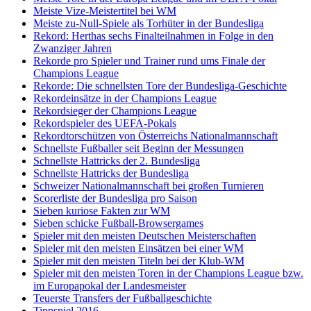
Meiste Vize-Meistertitel bei WM
Meiste zu-Null-Spiele als Torhüter in der Bundesliga
Rekord: Herthas sechs Finalteilnahmen in Folge in den
Zwanziger Jahren
Rekorde pro Spieler und Trainer rund ums Finale der
Champions League
Rekorde: Die schnellsten Tore der Bundesliga-Geschichte
Rekordeinsätze in der Champions League
Rekordsieger der Champions League
Rekordspieler des UEFA-Pokals
Rekordtorschützen von Österreichs Nationalmannschaft
Schnellste Fußballer seit Beginn der Messungen
Schnellste Hattricks der 2. Bundesliga
Schnellste Hattricks der Bundesliga
Schweizer Nationalmannschaft bei großen Turnieren
Scorerliste der Bundesliga pro Saison
Sieben kuriose Fakten zur WM
Sieben schicke Fußball-Browsergames
Spieler mit den meisten Deutschen Meisterschaften
Spieler mit den meisten Einsätzen bei einer WM
Spieler mit den meisten Titeln bei der Klub-WM
Spieler mit den meisten Toren in der Champions League bzw.
im Europapokal der Landesmeister
Teuerste Transfers der Fußballgeschichte
Tippspiel 2016