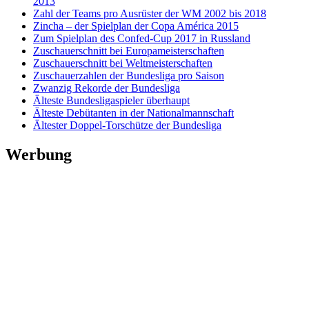
2013
Zahl der Teams pro Ausrüster der WM 2002 bis 2018
Zincha – der Spielplan der Copa América 2015
Zum Spielplan des Confed-Cup 2017 in Russland
Zuschauerschnitt bei Europameisterschaften
Zuschauerschnitt bei Weltmeisterschaften
Zuschauerzahlen der Bundesliga pro Saison
Zwanzig Rekorde der Bundesliga
Älteste Bundesligaspieler überhaupt
Älteste Debütanten in der Nationalmannschaft
Ältester Doppel-Torschütze der Bundesliga
Werbung