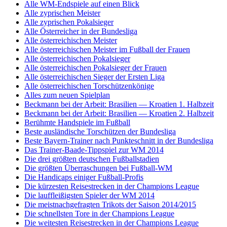
Alle WM-Endspiele auf einen Blick
Alle zyprischen Meister
Alle zyprischen Pokalsieger
Alle Österreicher in der Bundesliga
Alle österreichischen Meister
Alle österreichischen Meister im Fußball der Frauen
Alle österreichischen Pokalsieger
Alle österreichischen Pokalsieger der Frauen
Alle österreichischen Sieger der Ersten Liga
Alle österreichischen Torschützenkönige
Alles zum neuen Spielplan
Beckmann bei der Arbeit: Brasilien — Kroatien 1. Halbzeit
Beckmann bei der Arbeit: Brasilien — Kroatien 2. Halbzeit
Berühmte Handspiele im Fußball
Beste ausländische Torschützen der Bundesliga
Beste Bayern-Trainer nach Punkteschnitt in der Bundesliga
Das Trainer-Baade-Tippspiel zur WM 2014
Die drei größten deutschen Fußballstadien
Die größten Überraschungen bei Fußball-WM
Die Handicaps einiger Fußball-Profis
Die kürzesten Reisestrecken in der Champions League
Die lauffleißigsten Spieler der WM 2014
Die meistnachgefragten Trikots der Saison 2014/2015
Die schnellsten Tore in der Champions League
Die weitesten Reisestrecken in der Champions League