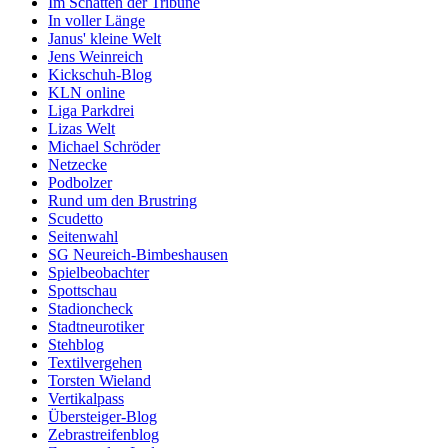
Im Schatten der Tribüne
In voller Länge
Janus' kleine Welt
Jens Weinreich
Kickschuh-Blog
KLN online
Liga Parkdrei
Lizas Welt
Michael Schröder
Netzecke
Podbolzer
Rund um den Brustring
Scudetto
Seitenwahl
SG Neureich-Bimbeshausen
Spielbeobachter
Spottschau
Stadioncheck
Stadtneurotiker
Stehblog
Textilvergehen
Torsten Wieland
Vertikalpass
Übersteiger-Blog
Zebrastreifenblog