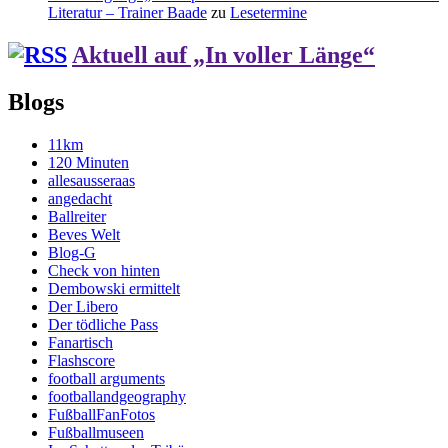
Literatur – Trainer Baade
zu
Lesetermine
Aktuell auf „In voller Länge“
Blogs
11km
120 Minuten
allesausseraas
angedacht
Ballreiter
Beves Welt
Blog-G
Check von hinten
Dembowski ermittelt
Der Libero
Der tödliche Pass
Fanartisch
Flashscore
football arguments
footballandgeography
FußballFanFotos
Fußballmuseen