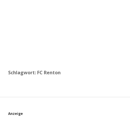
a
d
e
Schlagwort:
FC Renton
S
Anzeige