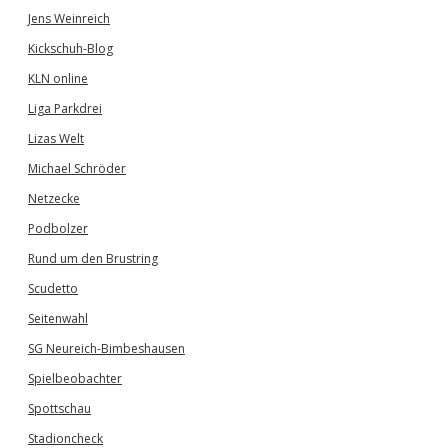
Jens Weinreich
Kickschuh-Blog
KLN online
Liga Parkdrei
Lizas Welt
Michael Schröder
Netzecke
Podbolzer
Rund um den Brustring
Scudetto
Seitenwahl
SG Neureich-Bimbeshausen
Spielbeobachter
Spottschau
Stadioncheck