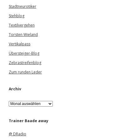
Stadtneurotiker
Stehblog
Textilvergehen
Torsten Wieland
Vertikalpass
Übersteiger-Blog
Zebrastreifenblog
Zum runden Leder
Archiv
A
r
c
h
Trainer Baade away
i
v
@ DRadio