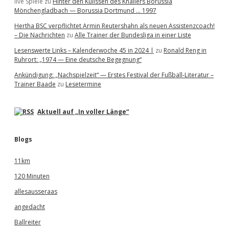
live Spiele
zu
Hinter den Kulissen des Knallers Borussia
Mönchengladbach — Borussia Dortmund … 1997
Hertha BSC verpflichtet Armin Reutershahn als neuen Assistenzcoach!
– Die Nachrichten
zu
Alle Trainer der Bundesliga in einer Liste
Lesenswerte Links – Kalenderwoche 45 in 2024 |
zu
Ronald Reng in
Ruhrort: „1974 — Eine deutsche Begegnung“
Ankündigung: „Nachspielzeit“ — Erstes Festival der Fußball-Literatur –
Trainer Baade
zu
Lesetermine
Aktuell auf „In voller Länge“
Blogs
11km
120 Minuten
allesausseraas
angedacht
Ballreiter