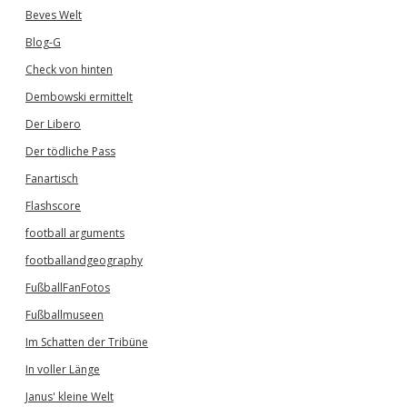
Beves Welt
Blog-G
Check von hinten
Dembowski ermittelt
Der Libero
Der tödliche Pass
Fanartisch
Flashscore
football arguments
footballandgeography
FußballFanFotos
Fußballmuseen
Im Schatten der Tribüne
In voller Länge
Janus' kleine Welt