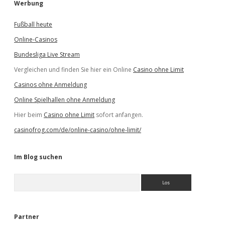
Werbung
Fußball heute
Online-Casinos
Bundesliga Live Stream
Vergleichen und finden Sie hier ein Online
Casino ohne Limit
Casinos ohne Anmeldung
Online Spielhallen ohne Anmeldung
Hier beim
Casino ohne Limit
sofort anfangen.
casinofrog.com/de/online-casino/ohne-limit/
Im Blog suchen
S
u
c
h
e
Partner
n