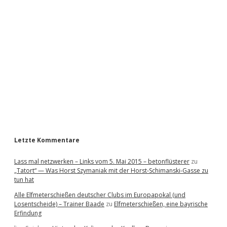
i
d
e
b
a
r
Letzte Kommentare
Lass mal netzwerken – Links vom 5. Mai 2015 – betonflüsterer
zu
„Tatort“ — Was Horst Szymaniak mit der Horst-Schimanski-Gasse zu
tun hat
Alle Elfmeterschießen deutscher Clubs im Europapokal (und
Losentscheide) – Trainer Baade
zu
Elfmeterschießen, eine bayrische
Erfindung