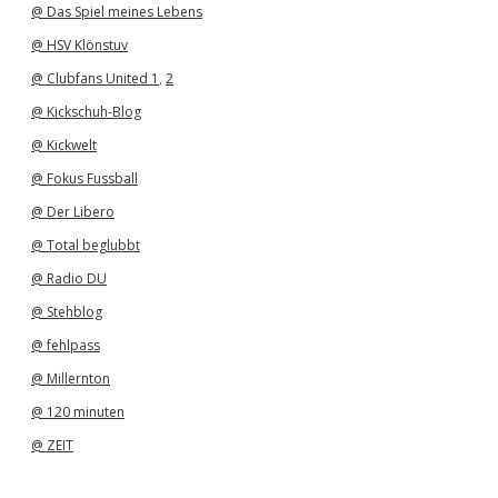
@ Das Spiel meines Lebens
@ HSV Klönstuv
@ Clubfans United 1
,
2
@ Kickschuh-Blog
@ Kickwelt
@ Fokus Fussball
@ Der Libero
@ Total beglubbt
@ Radio DU
@ Stehblog
@ fehlpass
@ Millernton
@ 120 minuten
@ ZEIT