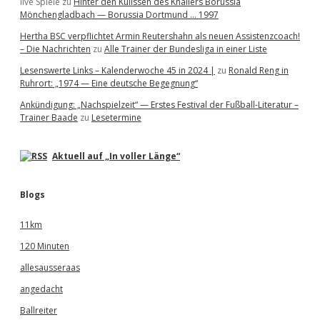
live Spiele
zu
Hinter den Kulissen des Knallers Borussia
Mönchengladbach — Borussia Dortmund … 1997
Hertha BSC verpflichtet Armin Reutershahn als neuen Assistenzcoach!
– Die Nachrichten
zu
Alle Trainer der Bundesliga in einer Liste
Lesenswerte Links – Kalenderwoche 45 in 2024 |
zu
Ronald Reng in
Ruhrort: „1974 — Eine deutsche Begegnung“
Ankündigung: „Nachspielzeit“ — Erstes Festival der Fußball-Literatur –
Trainer Baade
zu
Lesetermine
Aktuell auf „In voller Länge“
Blogs
11km
120 Minuten
allesausseraas
angedacht
Ballreiter