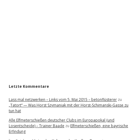
i
d
e
b
a
r
Letzte Kommentare
Lass mal netzwerken – Links vom 5. Mai 2015 – betonflüsterer
zu
„Tatort“ — Was Horst Szymaniak mit der Horst-Schimanski-Gasse zu
tun hat
Alle Elfmeterschießen deutscher Clubs im Europapokal (und
Losentscheide) – Trainer Baade
zu
Elfmeterschießen, eine bayrische
Erfindung