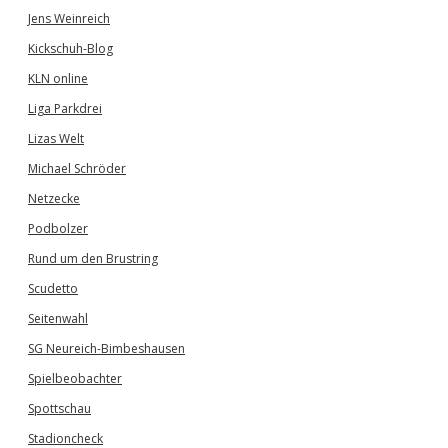
Jens Weinreich
Kickschuh-Blog
KLN online
Liga Parkdrei
Lizas Welt
Michael Schröder
Netzecke
Podbolzer
Rund um den Brustring
Scudetto
Seitenwahl
SG Neureich-Bimbeshausen
Spielbeobachter
Spottschau
Stadioncheck