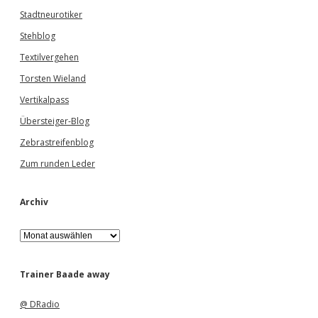
Stadtneurotiker
Stehblog
Textilvergehen
Torsten Wieland
Vertikalpass
Übersteiger-Blog
Zebrastreifenblog
Zum runden Leder
Archiv
A
r
c
h
Trainer Baade away
i
v
@ DRadio