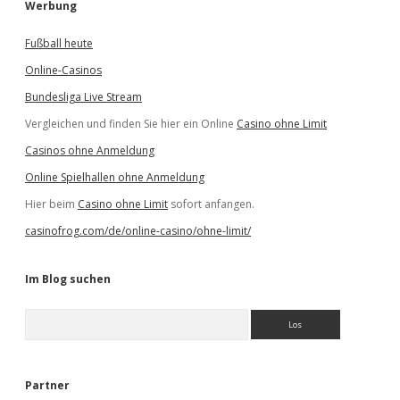
Werbung
Fußball heute
Online-Casinos
Bundesliga Live Stream
Vergleichen und finden Sie hier ein Online
Casino ohne Limit
Casinos ohne Anmeldung
Online Spielhallen ohne Anmeldung
Hier beim
Casino ohne Limit
sofort anfangen.
casinofrog.com/de/online-casino/ohne-limit/
Im Blog suchen
S
u
c
h
e
Partner
n