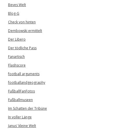
Beves Welt
Blog-G
Check von hinten
Dembowski ermittelt
Der Libero
Der tödliche Pass
Fanartisch
Flashscore
football arguments
footballandgeography
FußballFanFotos
Fußballmuseen
Im Schatten der Tribüne
In voller Länge
Janus' kleine Welt