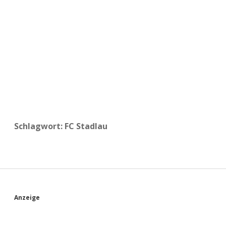
a
d
e
Schlagwort:
FC Stadlau
S
Anzeige