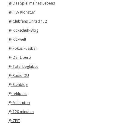
@ Das Spiel meines Lebens
@ HSV Klönstuv
@ Clubfans United 1
,
2
@ Kickschuh-Blog
@ Kickwelt
@ Fokus Fussball
@ Der Libero
@ Total beglubbt
@ Radio DU
@ Stehblog
@ fehlpass
@ Millernton
@ 120 minuten
@ ZEIT