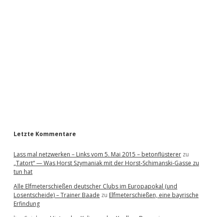
i
d
e
b
a
r
Letzte Kommentare
Lass mal netzwerken – Links vom 5. Mai 2015 – betonflüsterer
zu
„Tatort“ — Was Horst Szymaniak mit der Horst-Schimanski-Gasse zu
tun hat
Alle Elfmeterschießen deutscher Clubs im Europapokal (und
Losentscheide) – Trainer Baade
zu
Elfmeterschießen, eine bayrische
Erfindung