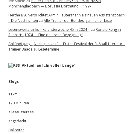
live Spiele
zu
Hinter den Kulissen des Knallers Borussia
Mönchengladbach — Borussia Dortmund … 1997
Hertha BSC verpflichtet Armin Reutershahn als neuen Assistenzcoach!
– Die Nachrichten
zu
Alle Trainer der Bundesliga in einer Liste
Lesenswerte Links – Kalenderwoche 45 in 2024 |
zu
Ronald Reng in
Ruhrort: „1974 — Eine deutsche Begegnung“
Ankündigung: „Nachspielzeit“ — Erstes Festival der Fußball-Literatur –
Trainer Baade
zu
Lesetermine
Aktuell auf „In voller Länge“
Blogs
11km
120 Minuten
allesausseraas
angedacht
Ballreiter