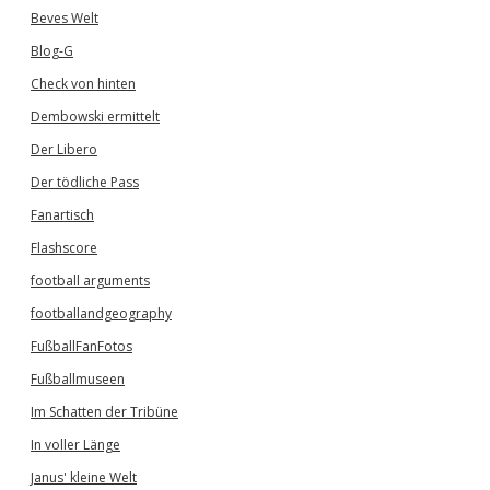
Beves Welt
Blog-G
Check von hinten
Dembowski ermittelt
Der Libero
Der tödliche Pass
Fanartisch
Flashscore
football arguments
footballandgeography
FußballFanFotos
Fußballmuseen
Im Schatten der Tribüne
In voller Länge
Janus' kleine Welt