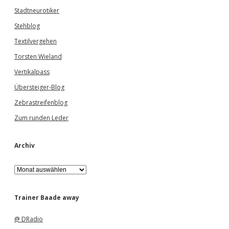
Stadtneurotiker
Stehblog
Textilvergehen
Torsten Wieland
Vertikalpass
Übersteiger-Blog
Zebrastreifenblog
Zum runden Leder
Archiv
A
r
c
h
Trainer Baade away
i
v
@ DRadio