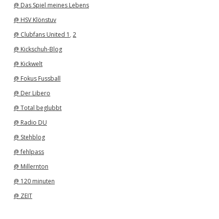
@ Das Spiel meines Lebens
@ HSV Klönstuv
@ Clubfans United 1
,
2
@ Kickschuh-Blog
@ Kickwelt
@ Fokus Fussball
@ Der Libero
@ Total beglubbt
@ Radio DU
@ Stehblog
@ fehlpass
@ Millernton
@ 120 minuten
@ ZEIT