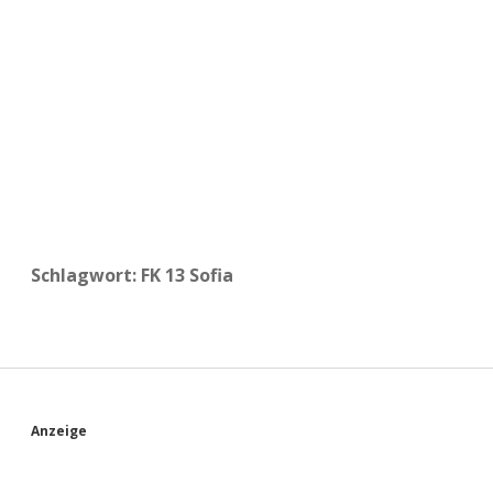
a
d
e
Schlagwort:
FK 13 Sofia
S
Anzeige