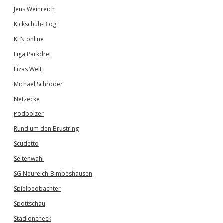
Jens Weinreich
Kickschuh-Blog
KLN online
Liga Parkdrei
Lizas Welt
Michael Schröder
Netzecke
Podbolzer
Rund um den Brustring
Scudetto
Seitenwahl
SG Neureich-Bimbeshausen
Spielbeobachter
Spottschau
Stadioncheck