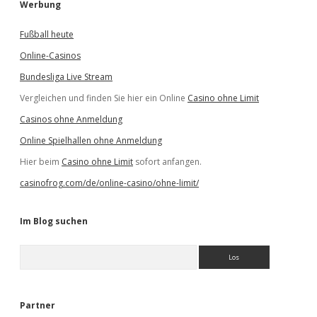
Werbung
Fußball heute
Online-Casinos
Bundesliga Live Stream
Vergleichen und finden Sie hier ein Online
Casino ohne Limit
Casinos ohne Anmeldung
Online Spielhallen ohne Anmeldung
Hier beim
Casino ohne Limit
sofort anfangen.
casinofrog.com/de/online-casino/ohne-limit/
Im Blog suchen
S
u
c
h
e
Partner
n