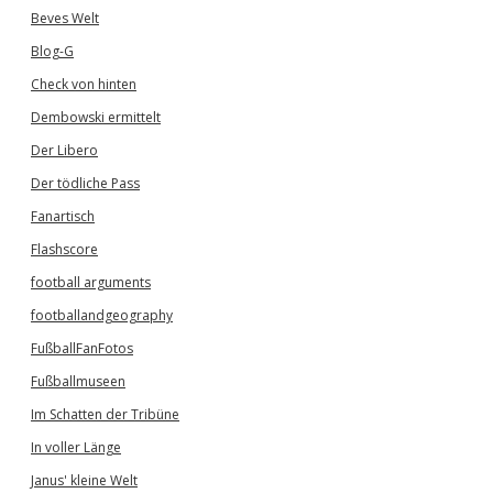
Beves Welt
Blog-G
Check von hinten
Dembowski ermittelt
Der Libero
Der tödliche Pass
Fanartisch
Flashscore
football arguments
footballandgeography
FußballFanFotos
Fußballmuseen
Im Schatten der Tribüne
In voller Länge
Janus' kleine Welt