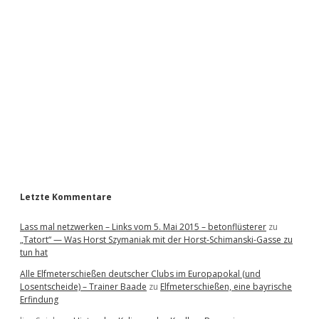
i
d
e
b
a
r
Letzte Kommentare
Lass mal netzwerken – Links vom 5. Mai 2015 – betonflüsterer
zu
„Tatort“ — Was Horst Szymaniak mit der Horst-Schimanski-Gasse zu
tun hat
Alle Elfmeterschießen deutscher Clubs im Europapokal (und
Losentscheide) – Trainer Baade
zu
Elfmeterschießen, eine bayrische
Erfindung