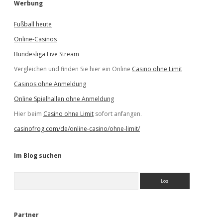
Werbung
Fußball heute
Online-Casinos
Bundesliga Live Stream
Vergleichen und finden Sie hier ein Online
Casino ohne Limit
Casinos ohne Anmeldung
Online Spielhallen ohne Anmeldung
Hier beim
Casino ohne Limit
sofort anfangen.
casinofrog.com/de/online-casino/ohne-limit/
Im Blog suchen
S
u
c
h
e
Partner
n