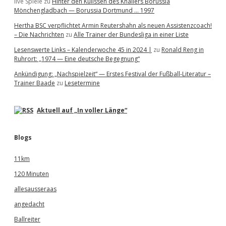
live Spiele
zu
Hinter den Kulissen des Knallers Borussia
Mönchengladbach — Borussia Dortmund … 1997
Hertha BSC verpflichtet Armin Reutershahn als neuen Assistenzcoach!
– Die Nachrichten
zu
Alle Trainer der Bundesliga in einer Liste
Lesenswerte Links – Kalenderwoche 45 in 2024 |
zu
Ronald Reng in
Ruhrort: „1974 — Eine deutsche Begegnung“
Ankündigung: „Nachspielzeit“ — Erstes Festival der Fußball-Literatur –
Trainer Baade
zu
Lesetermine
Aktuell auf „In voller Länge“
Blogs
11km
120 Minuten
allesausseraas
angedacht
Ballreiter