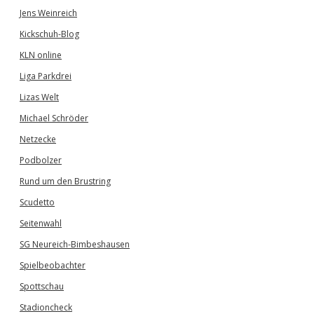
Jens Weinreich
Kickschuh-Blog
KLN online
Liga Parkdrei
Lizas Welt
Michael Schröder
Netzecke
Podbolzer
Rund um den Brustring
Scudetto
Seitenwahl
SG Neureich-Bimbeshausen
Spielbeobachter
Spottschau
Stadioncheck