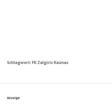
a
d
e
Schlagwort:
FK Zalgiris Kaunas
S
Anzeige