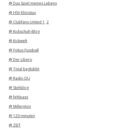
@ Das Spiel meines Lebens
@ HSV Klönstuv
@ Clubfans United 1
,
2
@ Kickschuh-Blog
@ Kickwelt
@ Fokus Fussball
@ Der Libero
@ Total beglubbt
@ Radio DU
@ Stehblog
@ fehlpass
@ Millernton
@ 120 minuten
@ ZEIT