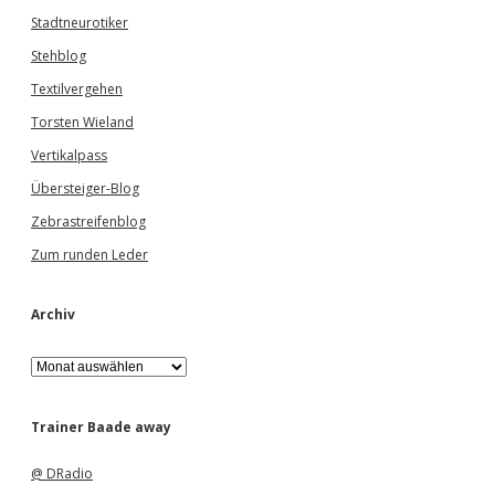
Stadtneurotiker
Stehblog
Textilvergehen
Torsten Wieland
Vertikalpass
Übersteiger-Blog
Zebrastreifenblog
Zum runden Leder
Archiv
A
r
c
h
Trainer Baade away
i
v
@ DRadio