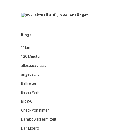
Aktuell auf „In voller Länge“
Blogs
11km
120 Minuten
allesausseraas
angedacht
e
Ballreiter
Beves Welt
Blog-G
Check von hinten
Dembowski ermittelt
Der Libero