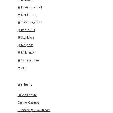
@ Fokus Fussball
@ Der Libero
@ Total beglubbt
@ Radio DU
@ Stehblog
@ fehlpass
@ Millernton
@ 120 minuten
@ ZEIT
Werbung
Fußball heute
Online-Casinos
Bundesliga Live Stream