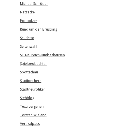
Michael Schröder
Netzecke
Podbolzer
Rund um den Brustring
Scudetto
Seitenwahl
SG Neureich-Bimbeshausen
Spielbeobachter
Spottschau
Stadioncheck
Stadtneurotiker
Stehblog
Textilvergehen
Torsten Wieland
Vertikalpass