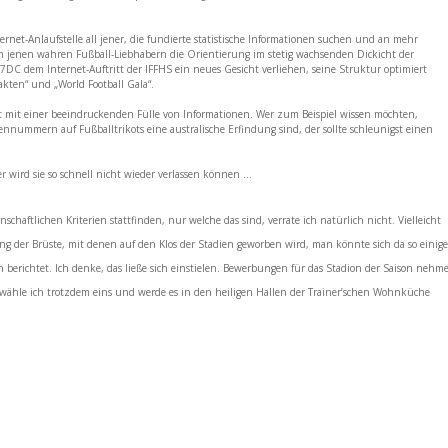
ernet-Anlaufstelle all jener, die fundierte statistische Informationen suchen und an mehr
 Um jenen wahren Fußball-Liebhabern die Orientierung im stetig wachsenden Dickicht der
DC dem Internet-Auftritt der IFFHS ein neues Gesicht verliehen, seine Struktur optimiert
kten“ und „World Football Gala“.
it mit einer beeindruckenden Fülle von Informationen. Wer zum Beispiel wissen möchten,
nummern auf Fußballtrikots eine australische Erfindung sind, der sollte schleunigst einen
er wird sie so schnell nicht wieder verlassen können …
haftlichen Kriterien stattfinden, nur welche das sind, verrate ich natürlich nicht. Vielleicht
g der Brüste, mit denen auf den Klos der Stadien geworben wird, man könnte sich da so einige
on berichtet. Ich denke, das ließe sich einstielen. Bewerbungen für das Stadion der Saison nehm
, wähle ich trotzdem eins und werde es in den heiligen Hallen der Trainer’schen Wohnküche