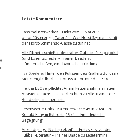
r
Letzte Kommentare
Lass mal netzwerken – Links vom 5. Mai 2015 –
betonflüsterer
zu
„Tatort“ — Was Horst Szymaniak mit
der Horst-Schimanski-Gasse zu tun hat
Alle Elfmeterschießen deutscher Clubs im Europapokal
(und Losentscheide) – Trainer Baade
zu
e
Elfmeterschießen, eine bayrische Erfindung
h
live Spiele
zu
Hinter den Kulissen des Knallers Borussia
Mönchengladbach — Borussia Dortmund … 1997
Hertha BSC verpflichtet Armin Reutershahn als neuen
Assistenzcoach! – Die Nachrichten
zu
Alle Trainer der
Bundesliga in einer Liste
Lesenswerte Links – Kalenderwoche 45 in 2024 |
zu
Ronald Reng in Ruhrort: „1974 — Eine deutsche
Begegnung“
Ankündigung: „Nachspielzeit“ — Erstes Festival der
Fußball-Literatur – Trainer Baade
zu
Lesetermine