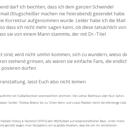
end darf ich beichten, dass ich dem ganzen Schwindel
a
rmail (Klugscheißer machen nie Feierabend) gesendet habe.
 die Korrektur aufgenommen wurde. Leider habe ich die Mail
a
 so dass ich nicht mehr sagen kann, ob diese tatsächlich von
 dass sie von einem Mann stammte, der mit Dr.-Titel
d
inkt sind, wird nicht umhin kommen, sich zu wundern, wieso di
e
 stehend grinsen, als wären sie einfache Fans, die endlic
 posieren dürfen.
anstaltung, lasst Euch also nicht leimen.
ebauftritte mit Fußballkontext verantwortlich zeichnen. Von Lothar Matthäus über Nuri Sahin,
abian Gerber, Thomas Brdaric bis zu Oliver Kahn und Lukas Podolski reicht die ellenlange Liste.
ootball History & Statistics“ (IFFHS) den Weltfußball auf wissenschaftlicher Basis. Unter ihrem
und genießt wegen ihrer Kompetenz ein so großes Ansehen, dass die von ihr verliehenen