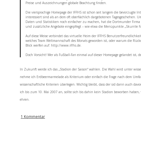
Preise und Auszeichnungen globale Beachtung finden.
Die viersprachige Homepage der IFFHS ist schon seit langem die bevorzugte Int
interessiert sind als an dem oft oberflächlich dargebotenen Tagesgeschehen.
Daten und Statistiken noch einfacher zu machen, hat die Dortmunder Firma 7
und zusätzliche Angebote eingepflegt – wie etwa die Menüpunkte „Skurrile Fa
Auf diese Weise verbindet das virtuelle Heim der IFFHS Benutzerfreundlichke
welches Team Weltmannschaft des Monats geworden ist, oder warum die Rücken
Blick werfen auf: http://www.iffhs.de.
Doch Vorsicht! Wer als Fußball-Fan einmal auf dieser Homepage gelandet ist, d
In Zukunft werde ich das „Stadion der Saison“ wählen. Die Wahl wird unter wissensc
nehme ich Erdbeermarmelade als Kriterium oder einfach die Frage nach dem Umfan
wissenschaftliche Kriterien überlegen. Wichtig bleibt, dass der sid dann auch dav
ich bis zum 10. Mai 2007 an, sollte sich bis dahin kein Stadion beworben haben
ehren.
1 Kommentar