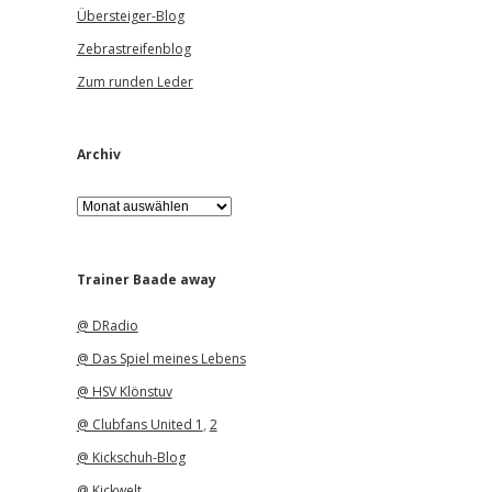
Übersteiger-Blog
Zebrastreifenblog
Zum runden Leder
Archiv
A
r
c
h
i
Trainer Baade away
v
@ DRadio
@ Das Spiel meines Lebens
@ HSV Klönstuv
@ Clubfans United 1
,
2
@ Kickschuh-Blog
@ Kickwelt