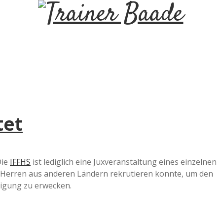
T
r
a
i
tet
n
e
Die
IFFHS
ist lediglich eine Juxveranstaltung eines einzelnen
e Herren aus anderen Ländern rekrutieren konnte, um den
r
nigung zu erwecken.
B