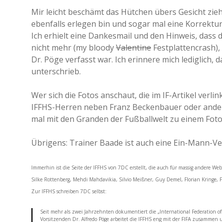
Mir leicht beschämt das Hütchen übers Gesicht zieh
ebenfalls erlegen bin und sogar mal eine Korrektu
Ich erhielt eine Dankesmail und den Hinweis, dass
nicht mehr (my bloody
Valentine
Festplattencrash),
Dr. Pöge verfasst war. Ich erinnere mich lediglich,
unterschrieb.
Wer sich die Fotos anschaut, die im IF-Artikel verl
IFFHS-Herren neben Franz Beckenbauer oder anderen
mal mit den Granden der Fußballwelt zu einem Foto
Übrigens: Trainer Baade ist auch eine Ein-Mann-Ver
Immerhin ist die Seite der IFFHS von 7DC erstellt, die auch für massig andere W
Silke Rottenberg, Mehdi Mahdavikia, Silvio Meißner, Guy Demel, Florian Kringe, F
Zur IFFHS schreiben 7DC selbst:
Seit mehr als zwei Jahrzehnten dokumentiert die „International Federation of F
Vorsitzenden Dr. Alfredo Pöge arbeitet die IFFHS eng mit der FIFA zusammen 