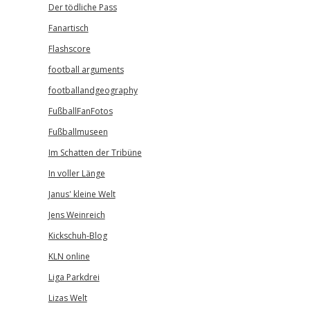
Der tödliche Pass
Fanartisch
Flashscore
football arguments
footballandgeography
FußballFanFotos
Fußballmuseen
Im Schatten der Tribüne
In voller Länge
Janus' kleine Welt
Jens Weinreich
Kickschuh-Blog
KLN online
Liga Parkdrei
Lizas Welt