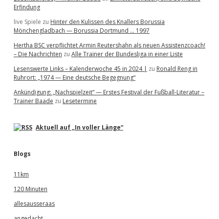
Erfindung
live Spiele
zu
Hinter den Kulissen des Knallers Borussia
Mönchengladbach — Borussia Dortmund … 1997
Hertha BSC verpflichtet Armin Reutershahn als neuen Assistenzcoach!
– Die Nachrichten
zu
Alle Trainer der Bundesliga in einer Liste
Lesenswerte Links – Kalenderwoche 45 in 2024 |
zu
Ronald Reng in
Ruhrort: „1974 — Eine deutsche Begegnung“
Ankündigung: „Nachspielzeit“ — Erstes Festival der Fußball-Literatur –
Trainer Baade
zu
Lesetermine
Aktuell auf „In voller Länge“
Blogs
11km
120 Minuten
allesausseraas
angedacht