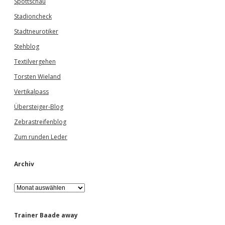
Spottschau
Stadioncheck
Stadtneurotiker
Stehblog
Textilvergehen
Torsten Wieland
Vertikalpass
Übersteiger-Blog
Zebrastreifenblog
Zum runden Leder
Archiv
A
r
c
h
Trainer Baade away
i