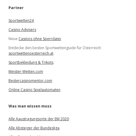
h
e
Partner
n
Sportwetten24
Casino Advisers
Neue
Casinos ohne Sperrdatei
Entdecke den besten Sportwettenguide für Österreich:
sportwettenoesterreich.at
Sportbekleidung & Trikots
Meister-Wetten.com
Bestercasinomentor.com
Online Casino Spielautomaten
Was man wissen muss
Alle Aaustragungsorte der EM 2020
Alle Absteiger der Bundesliga