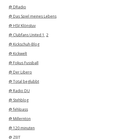
v
@ DRadio
@ Das Spiel meines Lebens
@ HSV Klönstuv
@ Clubfans United 1
,
2
@ Kickschuh-Blog
@ Kickwelt
@ Fokus Fussball
@ Der Libero
@ Total beglubbt
@ Radio DU
@ Stehblog
@ fehlpass
@ Millernton
@ 120 minuten
@ ZEIT