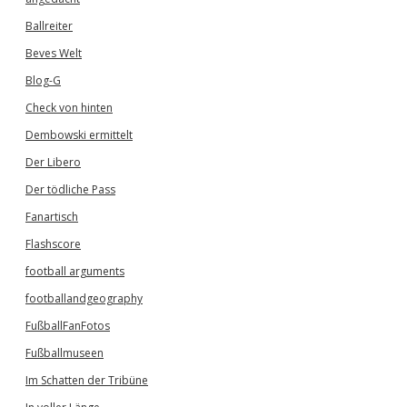
Ballreiter
Beves Welt
Blog-G
Check von hinten
Dembowski ermittelt
Der Libero
Der tödliche Pass
Fanartisch
Flashscore
football arguments
footballandgeography
FußballFanFotos
Fußballmuseen
Im Schatten der Tribüne