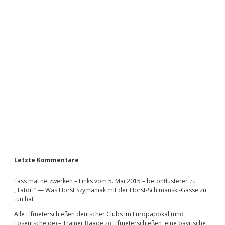
S
i
d
e
b
a
r
Letzte Kommentare
Lass mal netzwerken – Links vom 5. Mai 2015 – betonflüsterer
zu
„Tatort“ — Was Horst Szymaniak mit der Horst-Schimanski-Gasse zu
tun hat
Alle Elfmeterschießen deutscher Clubs im Europapokal (und
Losentscheide) – Trainer Baade
zu
Elfmeterschießen, eine bayrische