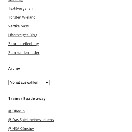
Textilvergehen
Torsten Wieland
Vertikalpass
Übersteiger-Blog
Zebrastreifenblog
Zum runden Leder
Archiv
A
r
c
h
Trainer Baade away
i
v
@ DRadio
@ Das Spiel meines Lebens
@ HSV Klönstuv