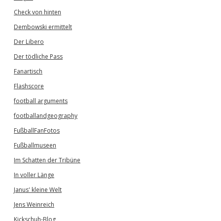
Check von hinten
Dembowski ermittelt
Der Libero
Der tödliche Pass
Fanartisch
Flashscore
football arguments
footballandgeography
FußballFanFotos
Fußballmuseen
Im Schatten der Tribüne
In voller Länge
Janus' kleine Welt
Jens Weinreich
Kickschuh-Blog