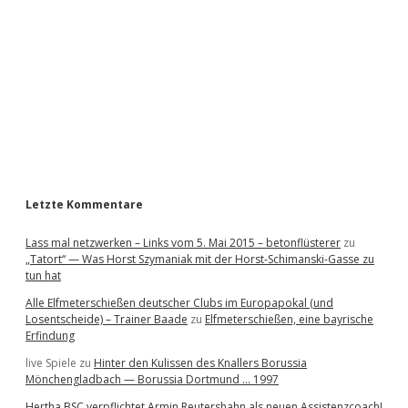
d
e
b
a
r
Letzte Kommentare
Lass mal netzwerken – Links vom 5. Mai 2015 – betonflüsterer
zu
„Tatort“ — Was Horst Szymaniak mit der Horst-Schimanski-Gasse zu
tun hat
Alle Elfmeterschießen deutscher Clubs im Europapokal (und
Losentscheide) – Trainer Baade
zu
Elfmeterschießen, eine bayrische
Erfindung
live Spiele
zu
Hinter den Kulissen des Knallers Borussia
Mönchengladbach — Borussia Dortmund … 1997
Hertha BSC verpflichtet Armin Reutershahn als neuen Assistenzcoach!