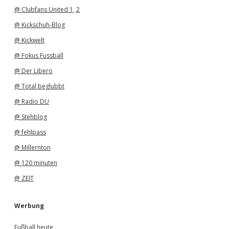
@ Clubfans United 1
,
2
@ Kickschuh-Blog
@ Kickwelt
@ Fokus Fussball
@ Der Libero
@ Total beglubbt
@ Radio DU
@ Stehblog
@ fehlpass
@ Millernton
@ 120 minuten
@ ZEIT
Werbung
Fußball heute