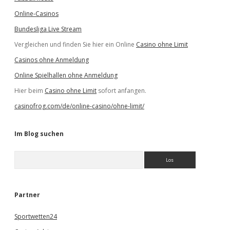
Online-Casinos
Bundesliga Live Stream
Vergleichen und finden Sie hier ein Online
Casino ohne Limit
Casinos ohne Anmeldung
Online Spielhallen ohne Anmeldung
Hier beim
Casino ohne Limit
sofort anfangen.
casinofrog.com/de/online-casino/ohne-limit/
Im Blog suchen
S
u
c
h
e
Partner
n
Sportwetten24