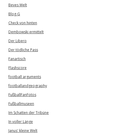
Beves Welt
Blog-G
Check von hinten
Dembowski ermittelt
Der Libero
Der tödliche Pass
Fanartisch
Flashscore
football arguments
footballandgeography
FußballFanFotos
Fußballmuseen
Im Schatten der Tribüne
In voller Länge
Janus' kleine Welt