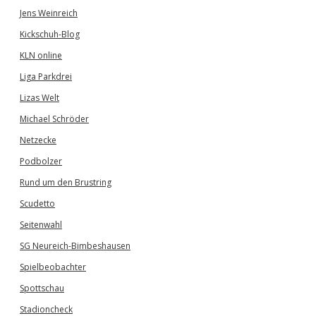
Jens Weinreich
Kickschuh-Blog
KLN online
Liga Parkdrei
Lizas Welt
Michael Schröder
Netzecke
Podbolzer
Rund um den Brustring
Scudetto
Seitenwahl
SG Neureich-Bimbeshausen
Spielbeobachter
Spottschau
Stadioncheck