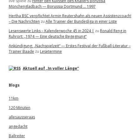
live Spiele
zu
Hinter den Kulissen des Knallers Borussia
Mönchengladbach — Borussia Dortmund … 1997
Hertha BSC verpflichtet Armin Reutershahn als neuen Assistenzcoach!
– Die Nachrichten
zu
Alle Trainer der Bundesliga in einer Liste
Lesenswerte Links – Kalenderwoche 45 in 2024 |
zu
Ronald Reng in
Ruhrort: „1974 — Eine deutsche Begegnung“
Ankündigung: „Nachspielzeit“ — Erstes Festival der Fußball-Literatur –
Trainer Baade
zu
Lesetermine
Aktuell auf „In voller Länge“
Blogs
11km
120 Minuten
allesausseraas
angedacht
Ballreiter