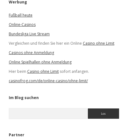
Werbung
Fußball heute
Online-Casinos
Bundesliga Live Stream
Vergleichen und finden Sie hier ein Online
Casino ohne Limit
Casinos ohne Anmeldung
Online Spielhallen ohne Anmeldung
Hier beim
Casino ohne Limit
sofort anfangen.
casinofrog.com/de/online-casino/ohne-limit/
Im Blog suchen
S
u
c
h
e
Partner
n