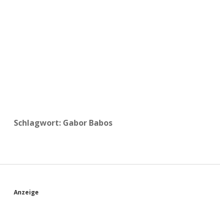
a
d
e
Schlagwort:
Gabor Babos
S
Anzeige