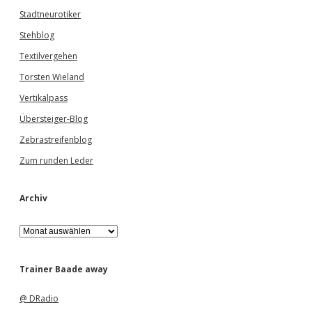
Stadtneurotiker
Stehblog
Textilvergehen
Torsten Wieland
Vertikalpass
Übersteiger-Blog
Zebrastreifenblog
Zum runden Leder
Archiv
A
r
c
h
Trainer Baade away
i
v
@ DRadio