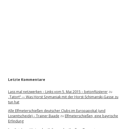
i
d
e
b
a
r
Letzte Kommentare
Lass mal netzwerken – Links vom 5. Mai 2015 – betonflüsterer
zu
„Tatort“ — Was Horst Szymaniak mit der Horst-Schimanski-Gasse zu
tun hat
Alle Elfmeterschießen deutscher Clubs im Europapokal (und
Losentscheide) – Trainer Baade
zu
Elfmeterschießen, eine bayrische
Erfindung