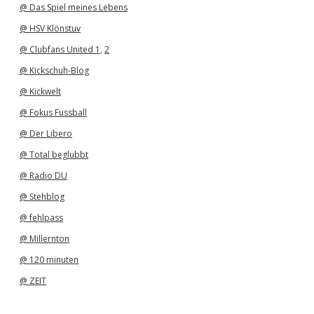
@ Das Spiel meines Lebens
@ HSV Klönstuv
@ Clubfans United 1
,
2
@ Kickschuh-Blog
@ Kickwelt
@ Fokus Fussball
@ Der Libero
@ Total beglubbt
@ Radio DU
@ Stehblog
@ fehlpass
@ Millernton
@ 120 minuten
@ ZEIT