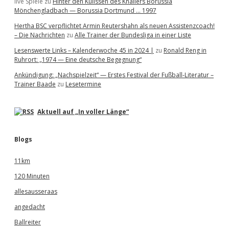
live Spiele
zu
Hinter den Kulissen des Knallers Borussia
Mönchengladbach — Borussia Dortmund … 1997
Hertha BSC verpflichtet Armin Reutershahn als neuen Assistenzcoach!
– Die Nachrichten
zu
Alle Trainer der Bundesliga in einer Liste
Lesenswerte Links – Kalenderwoche 45 in 2024 |
zu
Ronald Reng in
Ruhrort: „1974 — Eine deutsche Begegnung“
Ankündigung: „Nachspielzeit“ — Erstes Festival der Fußball-Literatur –
Trainer Baade
zu
Lesetermine
Aktuell auf „In voller Länge“
Blogs
11km
120 Minuten
allesausseraas
angedacht
Ballreiter