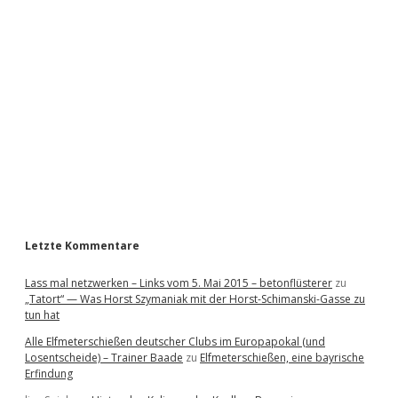
i
d
e
b
a
r
Letzte Kommentare
Lass mal netzwerken – Links vom 5. Mai 2015 – betonflüsterer
zu
„Tatort“ — Was Horst Szymaniak mit der Horst-Schimanski-Gasse zu
tun hat
Alle Elfmeterschießen deutscher Clubs im Europapokal (und
Losentscheide) – Trainer Baade
zu
Elfmeterschießen, eine bayrische
Erfindung