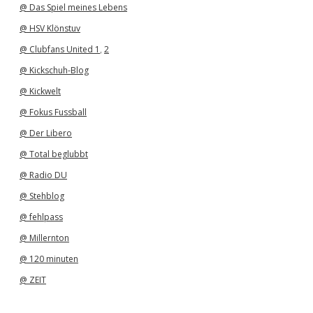
@ Das Spiel meines Lebens
@ HSV Klönstuv
@ Clubfans United 1
,
2
@ Kickschuh-Blog
@ Kickwelt
@ Fokus Fussball
@ Der Libero
@ Total beglubbt
@ Radio DU
@ Stehblog
@ fehlpass
@ Millernton
@ 120 minuten
@ ZEIT