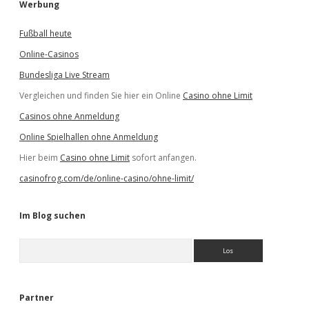
Werbung
Fußball heute
Online-Casinos
Bundesliga Live Stream
Vergleichen und finden Sie hier ein Online
Casino ohne Limit
Casinos ohne Anmeldung
Online Spielhallen ohne Anmeldung
Hier beim
Casino ohne Limit
sofort anfangen.
casinofrog.com/de/online-casino/ohne-limit/
Im Blog suchen
S
u
c
h
e
Partner
n