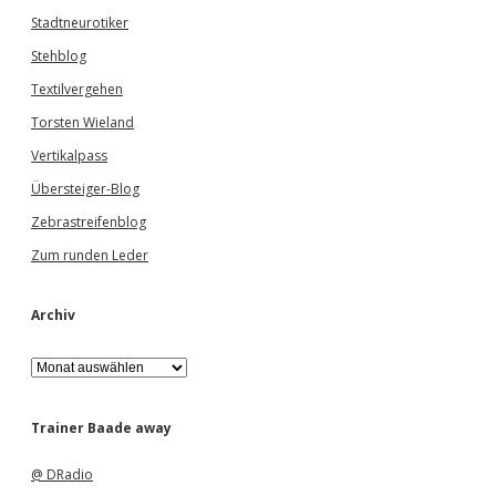
Stadtneurotiker
Stehblog
Textilvergehen
Torsten Wieland
Vertikalpass
Übersteiger-Blog
Zebrastreifenblog
Zum runden Leder
Archiv
A
r
c
h
Trainer Baade away
i
v
@ DRadio