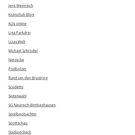
Jens Weinreich
Kickschuh-Blog
KLN online
Liga Parkdrei
Lizas Welt
Michael Schröder
Netzecke
Podbolzer
Rund um den Brustring
Scudetto
Seitenwahl
SG Neureich-Bimbeshausen
Spielbeobachter
Spottschau
Stadioncheck