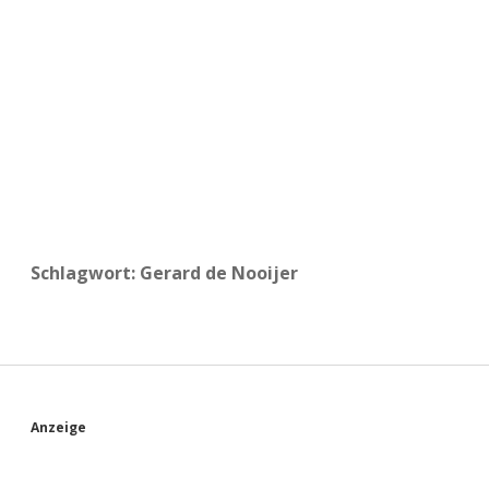
a
d
e
Schlagwort:
Gerard de Nooijer
S
Anzeige