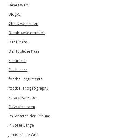
Beves Welt
Blog-G
Check von hinten
Dembowski ermittelt
Der Libero
Der tödliche Pass
Fanartisch
Flashscore
football arguments
footballandgeography
FußballFanFotos
Fußballmuseen
Im Schatten der Tribüne
In voller Länge
Janus' kleine Welt