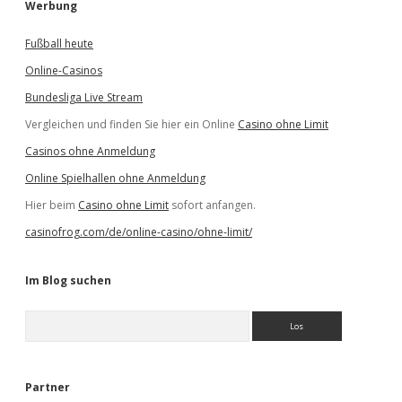
Werbung
Fußball heute
Online-Casinos
Bundesliga Live Stream
Vergleichen und finden Sie hier ein Online
Casino ohne Limit
Casinos ohne Anmeldung
Online Spielhallen ohne Anmeldung
Hier beim
Casino ohne Limit
sofort anfangen.
casinofrog.com/de/online-casino/ohne-limit/
Im Blog suchen
S
u
c
h
e
Partner
n