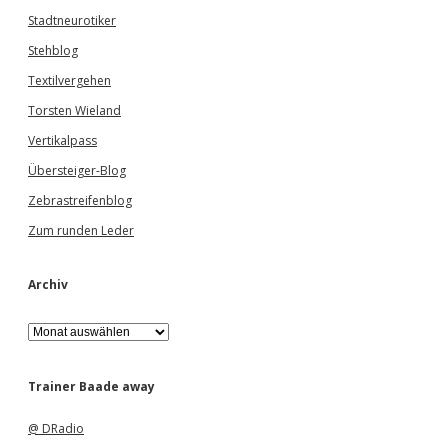
Stadtneurotiker
Stehblog
Textilvergehen
Torsten Wieland
Vertikalpass
Übersteiger-Blog
Zebrastreifenblog
Zum runden Leder
Archiv
A
r
c
h
Trainer Baade away
i
v
@ DRadio