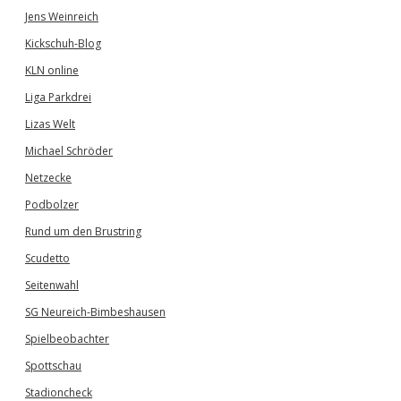
Jens Weinreich
Kickschuh-Blog
KLN online
Liga Parkdrei
Lizas Welt
Michael Schröder
Netzecke
Podbolzer
Rund um den Brustring
Scudetto
Seitenwahl
SG Neureich-Bimbeshausen
Spielbeobachter
Spottschau
Stadioncheck