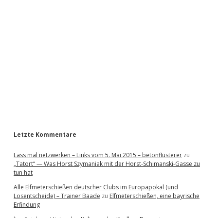
i
d
e
b
a
r
Letzte Kommentare
Lass mal netzwerken – Links vom 5. Mai 2015 – betonflüsterer
zu
„Tatort“ — Was Horst Szymaniak mit der Horst-Schimanski-Gasse zu
tun hat
Alle Elfmeterschießen deutscher Clubs im Europapokal (und
Losentscheide) – Trainer Baade
zu
Elfmeterschießen, eine bayrische
Erfindung