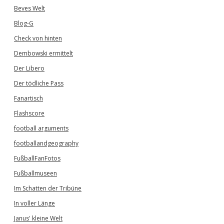
Beves Welt
Blog-G
Check von hinten
Dembowski ermittelt
Der Libero
Der tödliche Pass
Fanartisch
Flashscore
football arguments
footballandgeography
FußballFanFotos
Fußballmuseen
Im Schatten der Tribüne
In voller Länge
Janus' kleine Welt