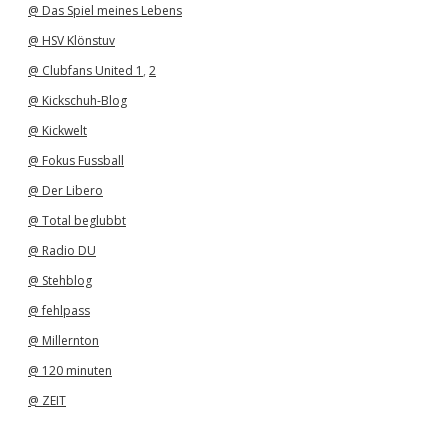
@ Das Spiel meines Lebens
@ HSV Klönstuv
@ Clubfans United 1
,
2
@ Kickschuh-Blog
@ Kickwelt
@ Fokus Fussball
@ Der Libero
@ Total beglubbt
@ Radio DU
@ Stehblog
@ fehlpass
@ Millernton
@ 120 minuten
@ ZEIT