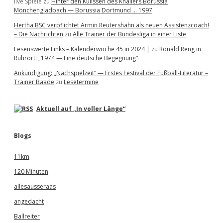
live Spiele
zu
Hinter den Kulissen des Knallers Borussia
Mönchengladbach — Borussia Dortmund … 1997
Hertha BSC verpflichtet Armin Reutershahn als neuen Assistenzcoach!
– Die Nachrichten
zu
Alle Trainer der Bundesliga in einer Liste
Lesenswerte Links – Kalenderwoche 45 in 2024 |
zu
Ronald Reng in
Ruhrort: „1974 — Eine deutsche Begegnung“
Ankündigung: „Nachspielzeit“ — Erstes Festival der Fußball-Literatur –
Trainer Baade
zu
Lesetermine
Aktuell auf „In voller Länge“
Blogs
11km
120 Minuten
allesausseraas
angedacht
Ballreiter