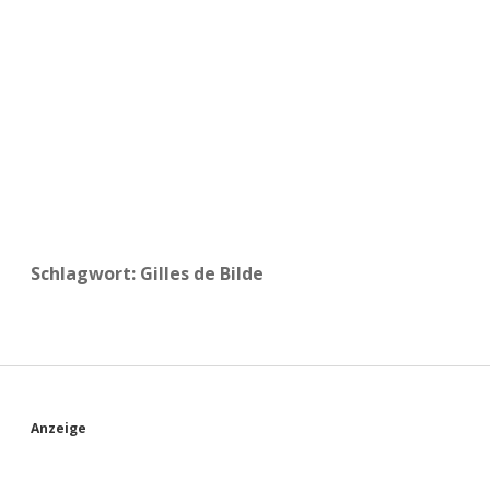
a
d
e
Schlagwort:
Gilles de Bilde
S
Anzeige