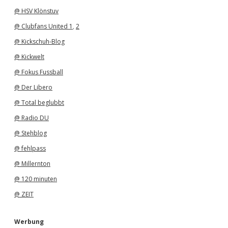
@ HSV Klönstuv
@ Clubfans United 1
,
2
@ Kickschuh-Blog
@ Kickwelt
@ Fokus Fussball
@ Der Libero
@ Total beglubbt
@ Radio DU
@ Stehblog
@ fehlpass
@ Millernton
@ 120 minuten
@ ZEIT
Werbung