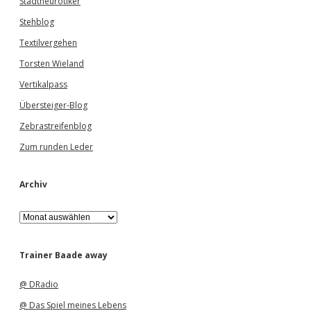
Stadtneurotiker
Stehblog
Textilvergehen
Torsten Wieland
Vertikalpass
Übersteiger-Blog
Zebrastreifenblog
Zum runden Leder
Archiv
A
r
c
h
Trainer Baade away
i
v
@ DRadio
@ Das Spiel meines Lebens