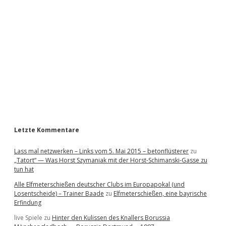
d
e
b
a
r
Letzte Kommentare
Lass mal netzwerken – Links vom 5. Mai 2015 – betonflüsterer
zu
„Tatort“ — Was Horst Szymaniak mit der Horst-Schimanski-Gasse zu
tun hat
Alle Elfmeterschießen deutscher Clubs im Europapokal (und
Losentscheide) – Trainer Baade
zu
Elfmeterschießen, eine bayrische
Erfindung
live Spiele
zu
Hinter den Kulissen des Knallers Borussia