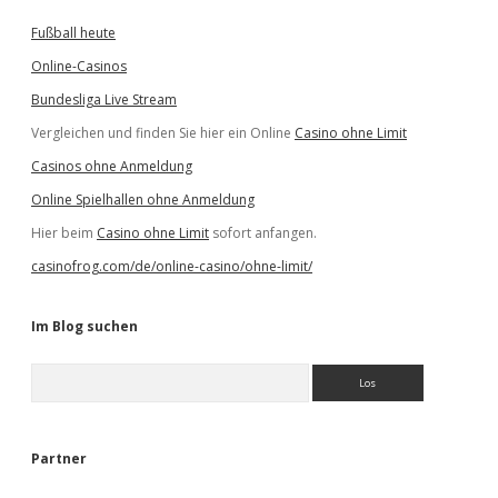
Fußball heute
Online-Casinos
Bundesliga Live Stream
Vergleichen und finden Sie hier ein Online
Casino ohne Limit
Casinos ohne Anmeldung
Online Spielhallen ohne Anmeldung
Hier beim
Casino ohne Limit
sofort anfangen.
casinofrog.com/de/online-casino/ohne-limit/
Im Blog suchen
S
u
c
h
e
Partner
n