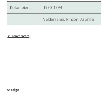
Kolumbien
1990-1994
Valderrama, Rincon, Asprilla
41 Kommentare
S
Anzeige
i