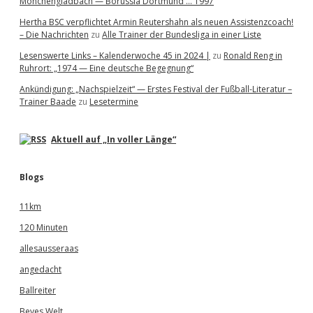
Mönchengladbach — Borussia Dortmund … 1997
Hertha BSC verpflichtet Armin Reutershahn als neuen Assistenzcoach!
– Die Nachrichten
zu
Alle Trainer der Bundesliga in einer Liste
Lesenswerte Links – Kalenderwoche 45 in 2024 |
zu
Ronald Reng in
Ruhrort: „1974 — Eine deutsche Begegnung“
Ankündigung: „Nachspielzeit“ — Erstes Festival der Fußball-Literatur –
Trainer Baade
zu
Lesetermine
Aktuell auf „In voller Länge“
Blogs
11km
120 Minuten
allesausseraas
angedacht
Ballreiter
Beves Welt