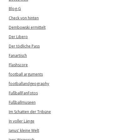
Blog-G
Check von hinten
Dembowski ermittelt
Der Libero
Der tödliche Pass
Fanartisch
Flashscore
football arguments
footballandgeography
FußballFanFotos
Fußballmuseen
Im Schatten der Tribüne
In voller Länge
Janus' kleine Welt
Jens Weinreich