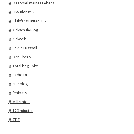
@ Das Spiel meines Lebens
@ HSV Klönstuv
@ Clubfans United 1
,
2
@ Kickschuh-Blog
@ Kickwelt
@ Fokus Fussball
@ Der Libero
@ Total beglubbt
@ Radio DU
@ Stehblog
@ fehlpass
@ Millernton
@ 120 minuten
@ ZEIT