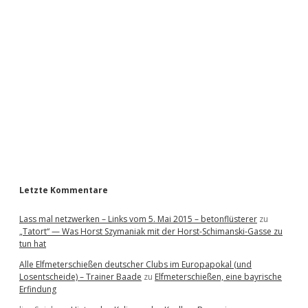
i
d
e
b
a
r
Letzte Kommentare
Lass mal netzwerken – Links vom 5. Mai 2015 – betonflüsterer
zu
„Tatort“ — Was Horst Szymaniak mit der Horst-Schimanski-Gasse zu
tun hat
Alle Elfmeterschießen deutscher Clubs im Europapokal (und
Losentscheide) – Trainer Baade
zu
Elfmeterschießen, eine bayrische
Erfindung