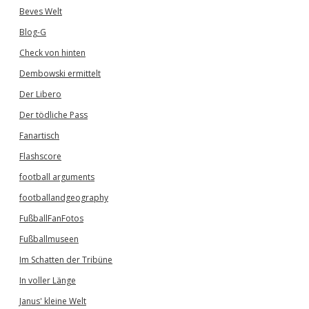
Beves Welt
Blog-G
Check von hinten
Dembowski ermittelt
Der Libero
Der tödliche Pass
Fanartisch
Flashscore
football arguments
footballandgeography
FußballFanFotos
Fußballmuseen
Im Schatten der Tribüne
In voller Länge
Janus' kleine Welt