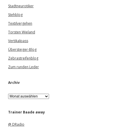
Stadtneurotiker
Stehblog
Textilvergehen
Torsten Wieland
Vertikalpass
Übersteiger-Blog
Zebrastreifenblog
Zum runden Leder
Archiv
A
r
c
h
Trainer Baade away
i
v
@ DRadio