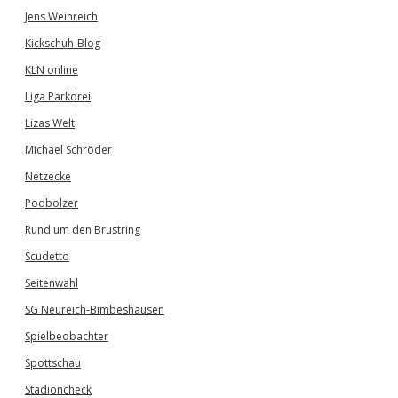
Jens Weinreich
Kickschuh-Blog
KLN online
Liga Parkdrei
Lizas Welt
Michael Schröder
Netzecke
Podbolzer
Rund um den Brustring
Scudetto
Seitenwahl
SG Neureich-Bimbeshausen
Spielbeobachter
Spottschau
Stadioncheck