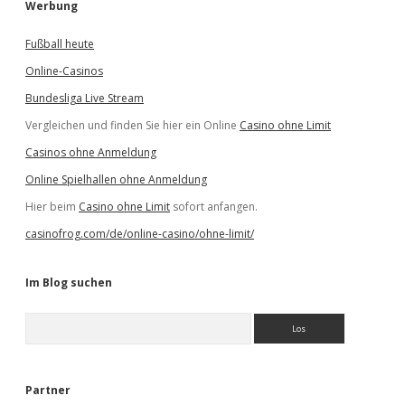
Werbung
Fußball heute
Online-Casinos
Bundesliga Live Stream
Vergleichen und finden Sie hier ein Online
Casino ohne Limit
Casinos ohne Anmeldung
Online Spielhallen ohne Anmeldung
Hier beim
Casino ohne Limit
sofort anfangen.
casinofrog.com/de/online-casino/ohne-limit/
Im Blog suchen
S
u
c
h
e
Partner
n