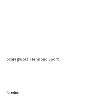
a
d
e
Schlagwort:
Helmond Sport
S
Anzeige