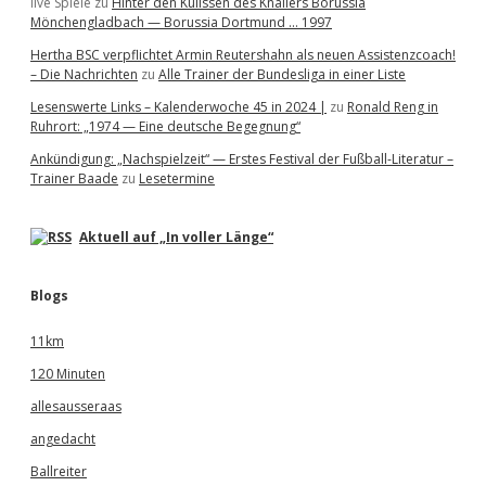
live Spiele
zu
Hinter den Kulissen des Knallers Borussia
Mönchengladbach — Borussia Dortmund … 1997
Hertha BSC verpflichtet Armin Reutershahn als neuen Assistenzcoach!
– Die Nachrichten
zu
Alle Trainer der Bundesliga in einer Liste
Lesenswerte Links – Kalenderwoche 45 in 2024 |
zu
Ronald Reng in
Ruhrort: „1974 — Eine deutsche Begegnung“
Ankündigung: „Nachspielzeit“ — Erstes Festival der Fußball-Literatur –
Trainer Baade
zu
Lesetermine
Aktuell auf „In voller Länge“
Blogs
11km
120 Minuten
allesausseraas
angedacht
Ballreiter