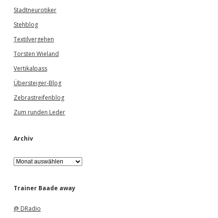
Stadtneurotiker
Stehblog
Textilvergehen
Torsten Wieland
Vertikalpass
Übersteiger-Blog
Zebrastreifenblog
Zum runden Leder
Archiv
A
r
c
h
Trainer Baade away
i
v
@ DRadio