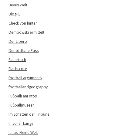
Beves Welt
Blog-G
Check von hinten
Dembowski ermittelt
Der Libero
Der tödliche Pass
Fanartisch
Flashscore
football arguments
footballandgeography
FußballFanFotos
Fußballmuseen
Im Schatten der Tribüne
In voller Länge
Janus' kleine Welt