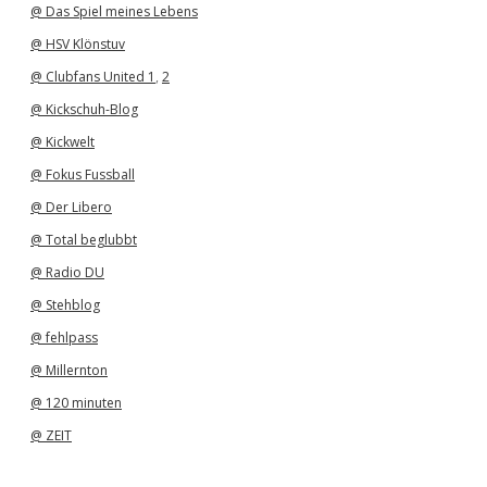
@ Das Spiel meines Lebens
@ HSV Klönstuv
@ Clubfans United 1
,
2
@ Kickschuh-Blog
@ Kickwelt
@ Fokus Fussball
@ Der Libero
@ Total beglubbt
@ Radio DU
@ Stehblog
@ fehlpass
@ Millernton
@ 120 minuten
@ ZEIT