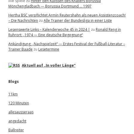
live Spiele
zu
Hinter den Kulissen des Knallers Borussia
Mönchengladbach — Borussia Dortmund … 1997
Hertha BSC verpflichtet Armin Reutershahn als neuen Assistenzcoach!
– Die Nachrichten
zu
Alle Trainer der Bundesliga in einer Liste
Lesenswerte Links – Kalenderwoche 45 in 2024 |
zu
Ronald Reng in
Ruhrort: „1974 — Eine deutsche Begegnung“
Ankündigung: „Nachspielzeit“ — Erstes Festival der Fußball-Literatur –
Trainer Baade
zu
Lesetermine
Aktuell auf „In voller Länge“
Blogs
11km
120 Minuten
allesausseraas
angedacht
Ballreiter