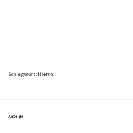
a
d
e
Schlagwort:
Hierro
S
Anzeige