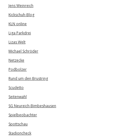
Jens Weinreich
Kickschuh-Blog
KLN online
Liga Parkdrei
Lizas Welt
Michael Schröder
Netzecke
Podbolzer
Rund um den Brustring
Scudetto
Seitenwahl
SG Neureich-Bimbeshausen
Spielbeobachter
Spottschau
Stadioncheck