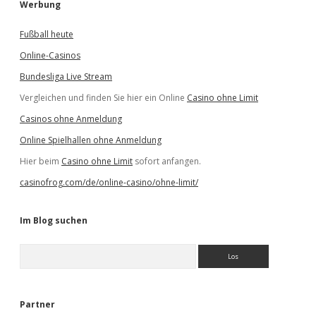
Werbung
Fußball heute
Online-Casinos
Bundesliga Live Stream
Vergleichen und finden Sie hier ein Online
Casino ohne Limit
Casinos ohne Anmeldung
Online Spielhallen ohne Anmeldung
Hier beim
Casino ohne Limit
sofort anfangen.
casinofrog.com/de/online-casino/ohne-limit/
Im Blog suchen
S
u
c
h
e
Partner
n