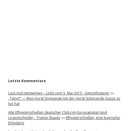
i
d
e
b
a
r
Letzte Kommentare
Lass mal netzwerken – Links vom 5. Mai 2015 – betonflüsterer
zu
„Tatort“ — Was Horst Szymaniak mit der Horst-Schimanski-Gasse zu
tun hat
Alle Elfmeterschießen deutscher Clubs im Europapokal (und
Losentscheide) – Trainer Baade
zu
Elfmeterschießen, eine bayrische
Erfindung