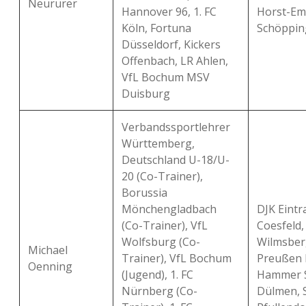
Neururer
Hannover 96, 1. FC
Horst-Em
Köln, Fortuna
Schöppin
Düsseldorf, Kickers
Offenbach, LR Ahlen,
VfL Bochum MSV
Duisburg
Verbandssportlehrer
Württemberg,
Deutschland U-18/U-
20 (Co-Trainer),
Borussia
Mönchengladbach
DJK Eintr
(Co-Trainer), VfL
Coesfeld,
Wolfsburg (Co-
Wilmsber
Michael
Trainer), VfL Bochum
Preußen 
Oenning
(Jugend), 1. FC
Hammer 
Nürnberg (Co-
Dülmen, 