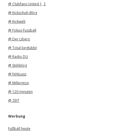
@ Clubfans United 1
,
2
@ Kickschuh-Blog
@ Kickwelt
@ Fokus Fussball
@ Der Libero
@ Total beglubbt
@ Radio DU
@ Stehblog
@ fehlpass
@ Millernton
@ 120 minuten
@ ZEIT
Werbung
Fußball heute