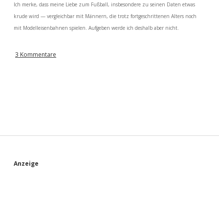
Ich merke, dass meine Liebe zum Fußball, insbesondere zu seinen Daten etwas
krude wird — vergleichbar mit Männern, die trotz fortgeschrittenen Alters noch
mit Modelleisenbahnen spielen. Aufgeben werde ich deshalb aber nicht.
3 Kommentare
S
Anzeige
i
d