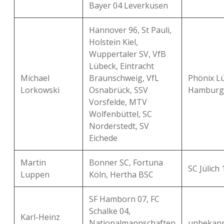
Bayer 04 Leverkusen
Hannover 96, St Pauli,
Holstein Kiel,
Wuppertaler SV, VfB
Lübeck, Eintracht
Michael
Braunschweig, VfL
Phönix L
Lorkowski
Osnabrück, SSV
Hamburg
Vorsfelde, MTV
Wolfenbüttel, SC
Norderstedt, SV
Eichede
Martin
Bonner SC, Fortuna
SC Jülich
Luppen
Köln, Hertha BSC
SF Hamborn 07, FC
Schalke 04,
Karl-Heinz
Nationalmannschaften
unbekan