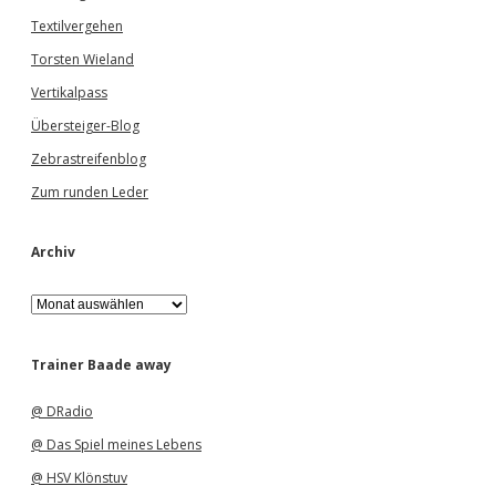
Textilvergehen
Torsten Wieland
Vertikalpass
Übersteiger-Blog
Zebrastreifenblog
Zum runden Leder
Archiv
A
r
c
h
Trainer Baade away
i
v
@ DRadio
@ Das Spiel meines Lebens
@ HSV Klönstuv