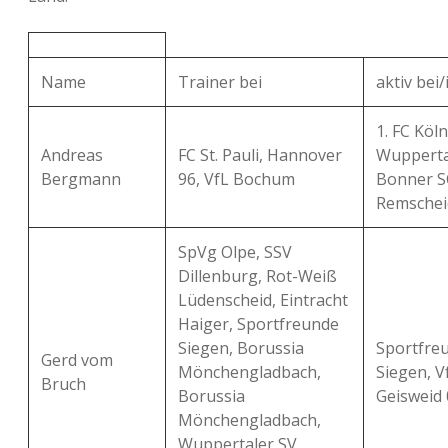
Name
Trainer bei
aktiv bei/
1. FC Köln 
Andreas
FC St. Pauli, Hannover
Wupperta
Bergmann
96, VfL Bochum
Bonner S
Remschei
SpVg Olpe, SSV
Dillenburg, Rot-Weiß
Lüdenscheid, Eintracht
Haiger, Sportfreunde
Siegen, Borussia
Sportfre
Gerd vom
Mönchengladbach,
Siegen, V
Bruch
Borussia
Geisweid 
Mönchengladbach,
Wuppertaler SV,