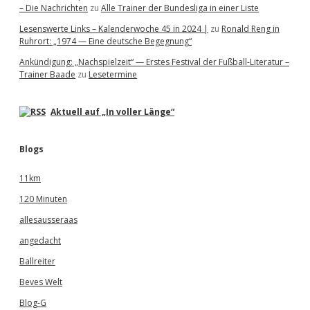
– Die Nachrichten
zu
Alle Trainer der Bundesliga in einer Liste
Lesenswerte Links – Kalenderwoche 45 in 2024 |
zu
Ronald Reng in
Ruhrort: „1974 — Eine deutsche Begegnung“
Ankündigung: „Nachspielzeit“ — Erstes Festival der Fußball-Literatur –
Trainer Baade
zu
Lesetermine
Aktuell auf „In voller Länge“
Blogs
11km
120 Minuten
allesausseraas
angedacht
Ballreiter
Beves Welt
Blog-G