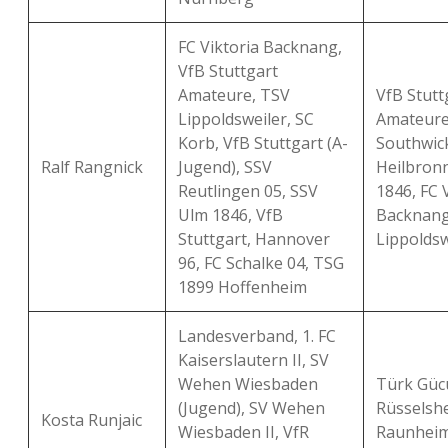
FC Viktoria Backnang,
VfB Stuttgart
Amateure, TSV
VfB Stutt
Lippoldsweiler, SC
Amateure
Korb, VfB Stuttgart (A-
Southwick
Ralf Rangnick
Jugend), SSV
Heilbron
Reutlingen 05, SSV
1846, FC 
Ulm 1846, VfB
Backnang
Stuttgart, Hannover
Lippoldsw
96, FC Schalke 04, TSG
1899 Hoffenheim
Landesverband, 1. FC
Kaiserslautern II, SV
Wehen Wiesbaden
Türk Güc
(Jugend), SV Wehen
Rüsselshe
Kosta Runjaic
Wiesbaden II, VfR
Raunheim