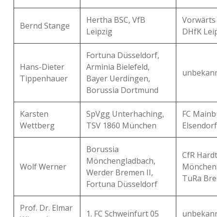
Hertha BSC, VfB
Vorwärts
Bernd Stange
Leipzig
DHfK Lei
Fortuna Düsseldorf,
Hans-Dieter
Arminia Bielefeld,
unbekan
Tippenhauer
Bayer Uerdingen,
Borussia Dortmund
Karsten
SpVgg Unterhaching,
FC Mainb
Wettberg
TSV 1860 München
Elsendorf
Borussia
CfR Hardt
Mönchengladbach,
Wolf Werner
Möncheng
Werder Bremen II,
TuRa Br
Fortuna Düsseldorf
Prof. Dr. Elmar
1. FC Schweinfurt 05
unbekan