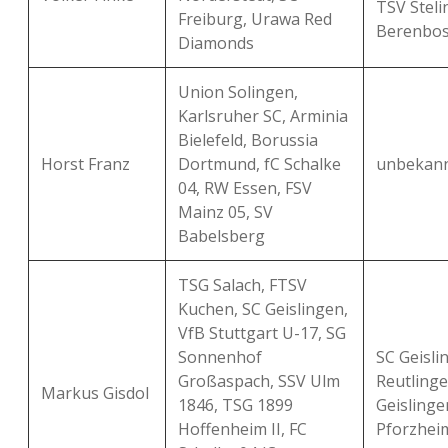
TSV Steli
Freiburg, Urawa Red
Berenbos
Diamonds
Union Solingen,
Karlsruher SC, Arminia
Bielefeld, Borussia
Horst Franz
Dortmund, fC Schalke
unbekan
04, RW Essen, FSV
Mainz 05, SV
Babelsberg
TSG Salach, FTSV
Kuchen, SC Geislingen,
VfB Stuttgart U-17, SG
Sonnenhof
SC Geisli
Großaspach, SSV Ulm
Reutlinge
Markus Gisdol
1846, TSG 1899
Geislingen
Hoffenheim II, FC
Pforzhei