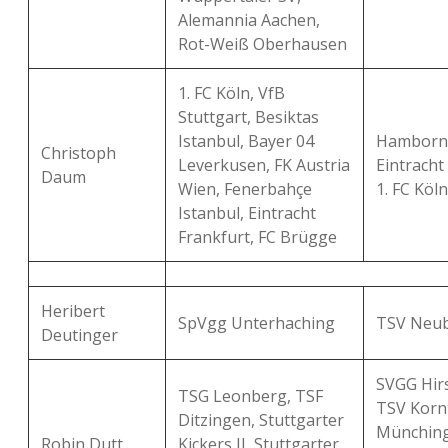
Alemannia Aachen,
Rot-Weiß Oberhausen
1. FC Köln, VfB
Stuttgart, Besiktas
Istanbul, Bayer 04
Hamborn 
Christoph
Leverkusen, FK Austria
Eintracht
Daum
Wien, Fenerbahçe
1. FC Köl
Istanbul, Eintracht
Frankfurt, FC Brügge
Heribert
SpVgg Unterhaching
TSV Neub
Deutinger
SVGG Hir
TSG Leonberg, TSF
TSV Kornt
Ditzingen, Stuttgarter
Münching
Robin Dutt
Kickers II, Stuttgarter