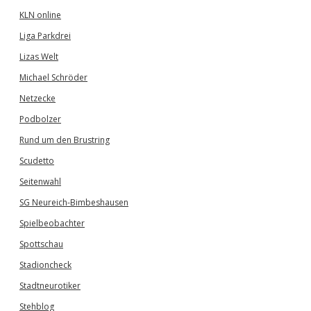
KLN online
Liga Parkdrei
Lizas Welt
Michael Schröder
Netzecke
Podbolzer
Rund um den Brustring
Scudetto
Seitenwahl
SG Neureich-Bimbeshausen
Spielbeobachter
Spottschau
Stadioncheck
Stadtneurotiker
Stehblog