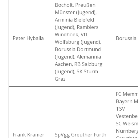
Bocholt, Preußen
Münster (Jugend),
Arminia Bielefeld
(Jugend), Ramblers
Windhoek, VfL
Peter Hyballa
Borussia
Wolfsburg (Jugend),
Borussia Dortmund
(Jugend), Alemannia
Aachen, RB Salzburg
(Jugend), SK Sturm
Graz
FC Memmi
Bayern M
TSV
Vestenbe
SC Weisma
Nürnberg
Frank Kramer
SpVgg Greuther Fürth