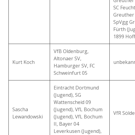
Greuther F
SC Feuch
Greuther 
SpVgg Gr
Fürth (Ju
1899 Hoff
VfB Oldenburg,
Altonaer SV,
Kurt Koch
unbekan
Hamburger SV, FC
Schweinfurt 05
Eintracht Dortmund
(Jugend), SG
Wattenscheid 09
Sascha
(Jugend), VfL Bochum
VfR Sölde
Lewandowski
(Jugend), VfL Bochum
II, Bayer 04
Leverkusen (Jugend),