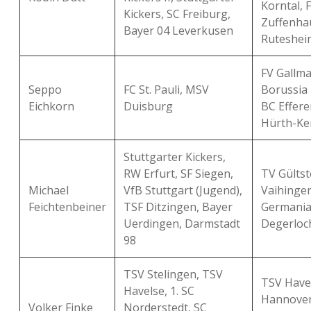
Korntal, 
Kickers, SC Freiburg,
Zuffenha
Bayer 04 Leverkusen
Ruteshei
FV Gallma
Seppo
FC St. Pauli, MSV
Borussia 
Eichkorn
Duisburg
BC Effere
Hürth-Ke
Stuttgarter Kickers,
RW Erfurt, SF Siegen,
TV Gültst
Michael
VfB Stuttgart (Jugend),
Vaihingen
Feichtenbeiner
TSF Ditzingen, Bayer
Germani
Uerdingen, Darmstadt
Degerloc
98
TSV Stelingen, TSV
TSV Have
Havelse, 1. SC
Hannover
Volker Finke
Norderstedt, SC