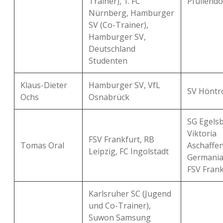
Trainer), 1. FC
Pfullendo
Nürnberg, Hamburger
SV (Co-Trainer),
Hamburger SV,
Deutschland
Studenten
Klaus-Dieter
Hamburger SV, VfL
SV Höntr
Ochs
Osnabrück
SG Egelsb
Viktoria
FSV Frankfurt, RB
Tomas Oral
Aschaffe
Leipzig, FC Ingolstadt
Germania
FSV Frank
Karlsruher SC (Jugend
und Co-Trainer),
Suwon Samsung