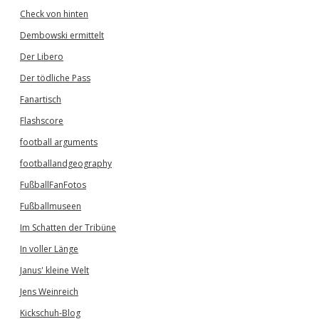
Check von hinten
Dembowski ermittelt
Der Libero
Der tödliche Pass
Fanartisch
Flashscore
football arguments
footballandgeography
FußballFanFotos
Fußballmuseen
Im Schatten der Tribüne
In voller Länge
Janus' kleine Welt
Jens Weinreich
Kickschuh-Blog