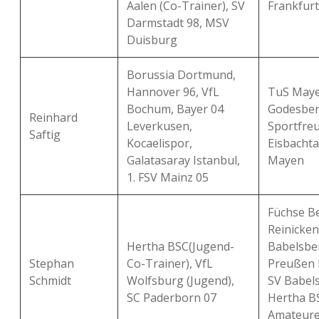
Aalen (Co-Trainer), SV
Frankfurt
Darmstadt 98, MSV
Duisburg
Borussia Dortmund,
Hannover 96, VfL
TuS Maye
Bochum, Bayer 04
Godesber
Reinhard
Leverkusen,
Sportfre
Saftig
Kocaelispor,
Eisbachta
Galatasaray Istanbul,
Mayen
1. FSV Mainz 05
Füchse Be
Reinicken
Hertha BSC(Jugend-
Babelsbe
Stephan
Co-Trainer), VfL
Preußen 
Schmidt
Wolfsburg (Jugend),
SV Babels
SC Paderborn 07
Hertha B
Amateure