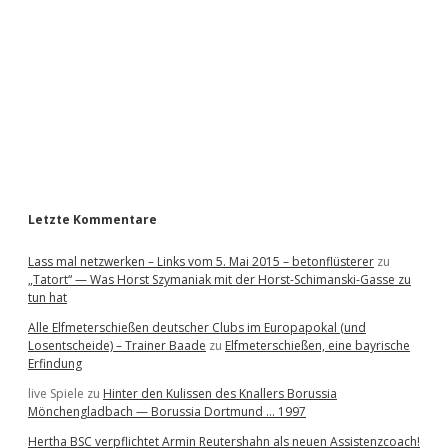
e
b
a
r
Letzte Kommentare
Lass mal netzwerken – Links vom 5. Mai 2015 – betonflüsterer
zu
„Tatort“ — Was Horst Szymaniak mit der Horst-Schimanski-Gasse zu
tun hat
Alle Elfmeterschießen deutscher Clubs im Europapokal (und
Losentscheide) – Trainer Baade
zu
Elfmeterschießen, eine bayrische
Erfindung
live Spiele
zu
Hinter den Kulissen des Knallers Borussia
Mönchengladbach — Borussia Dortmund … 1997
Hertha BSC verpflichtet Armin Reutershahn als neuen Assistenzcoach!