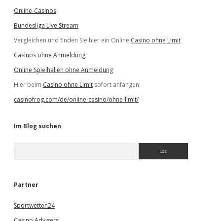
Online-Casinos
Bundesliga Live Stream
Vergleichen und finden Sie hier ein Online
Casino ohne Limit
Casinos ohne Anmeldung
Online Spielhallen ohne Anmeldung
Hier beim
Casino ohne Limit
sofort anfangen.
casinofrog.com/de/online-casino/ohne-limit/
Im Blog suchen
S
u
c
h
e
Partner
n
Sportwetten24
Casino Advisers