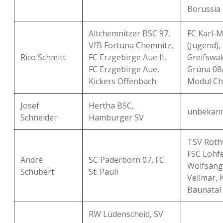
Borussia 
Altchemnitzer BSC 97,
FC Karl-M
VfB Fortuna Chemnitz,
(Jugend)
Rico Schmitt
FC Erzgebirge Aue II,
Greifswal
FC Erzgebirge Aue,
Grüna 08
Kickers Offenbach
Modul Ch
Josef
Hertha BSC,
unbekan
Schneider
Hamburger SV
TSV Roth
FSC Lohf
André
SC Paderborn 07, FC
Wolfsang
Schubert
St. Pauli
Vellmar, 
Baunatal
RW Lüdenscheid, SV