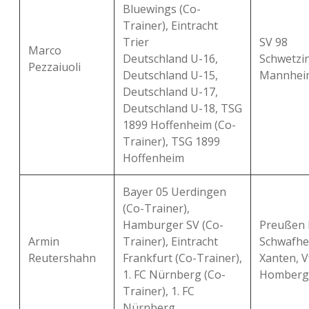
Bluewings (Co-
Trainer), Eintracht
Trier
SV 98
Marco
Deutschland U-16,
Schwetzi
Pezzaiuoli
Deutschland U-15,
Mannhei
Deutschland U-17,
Deutschland U-18, TSG
1899 Hoffenheim (Co-
Trainer), TSG 1899
Hoffenheim
Bayer 05 Uerdingen
(Co-Trainer),
Hamburger SV (Co-
Preußen K
Armin
Trainer), Eintracht
Schwafhe
Reutershahn
Frankfurt (Co-Trainer),
Xanten, V
1. FC Nürnberg (Co-
Homberg
Trainer), 1. FC
Nürnberg