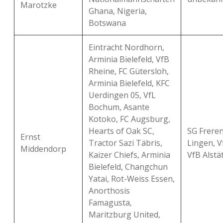
Marotzke
Ghana, Nigeria,
Botswana
Eintracht Nordhorn,
Arminia Bielefeld, VfB
Rheine, FC Gütersloh,
Arminia Bielefeld, KFC
Uerdingen 05, VfL
Bochum, Asante
Kotoko, FC Augsburg,
Hearts of Oak SC,
SG Freren
Ernst
Tractor Sazi Täbris,
Lingen, V
Middendorp
Kaizer Chiefs, Arminia
VfB Alstä
Bielefeld, Changchun
Yatai, Rot-Weiss Essen,
Anorthosis
Famagusta,
Maritzburg United,