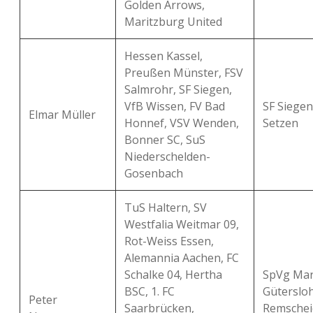
Golden Arrows,
Maritzburg United
Hessen Kassel,
Preußen Münster, FSV
Salmrohr, SF Siegen,
VfB Wissen, FV Bad
SF Siegen
Elmar Müller
Honnef, VSV Wenden,
Setzen
Bonner SC, SuS
Niederschelden-
Gosenbach
TuS Haltern, SV
Westfalia Weitmar 09,
Rot-Weiss Essen,
Alemannia Aachen, FC
Schalke 04, Hertha
SpVg Mar
BSC, 1. FC
Gütersloh
Peter
Saarbrücken,
Remschei