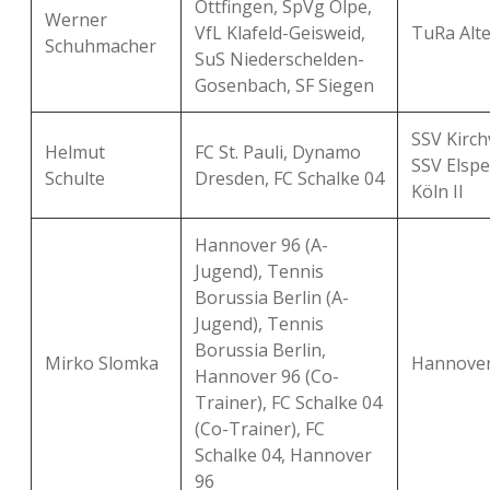
Ottfingen, SpVg Olpe,
Werner
VfL Klafeld-Geisweid,
TuRa Al
Schuhmacher
SuS Niederschelden-
Gosenbach, SF Siegen
SSV Kirch
Helmut
FC St. Pauli, Dynamo
SSV Elspe
Schulte
Dresden, FC Schalke 04
Köln II
Hannover 96 (A-
Jugend), Tennis
Borussia Berlin (A-
Jugend), Tennis
Borussia Berlin,
Mirko Slomka
Hannover 
Hannover 96 (Co-
Trainer), FC Schalke 04
(Co-Trainer), FC
Schalke 04, Hannover
96