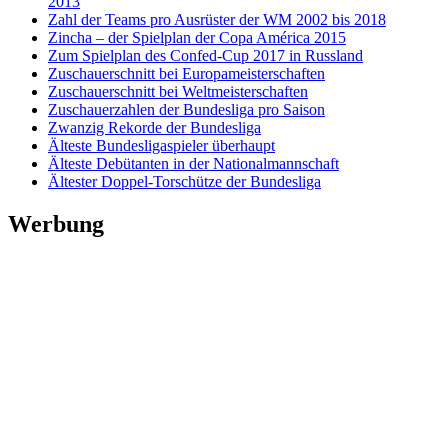
2013
Zahl der Teams pro Ausrüster der WM 2002 bis 2018
Zincha – der Spielplan der Copa América 2015
Zum Spielplan des Confed-Cup 2017 in Russland
Zuschauerschnitt bei Europameisterschaften
Zuschauerschnitt bei Weltmeisterschaften
Zuschauerzahlen der Bundesliga pro Saison
Zwanzig Rekorde der Bundesliga
Älteste Bundesligaspieler überhaupt
Älteste Debütanten in der Nationalmannschaft
Ältester Doppel-Torschütze der Bundesliga
Werbung