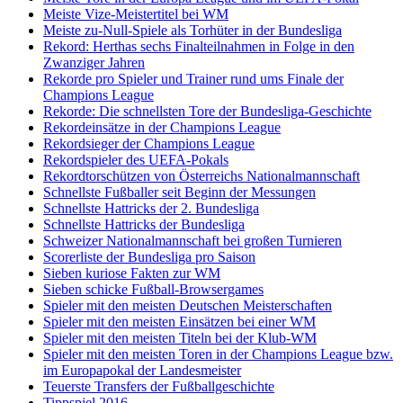
Meiste Vize-Meistertitel bei WM
Meiste zu-Null-Spiele als Torhüter in der Bundesliga
Rekord: Herthas sechs Finalteilnahmen in Folge in den
Zwanziger Jahren
Rekorde pro Spieler und Trainer rund ums Finale der
Champions League
Rekorde: Die schnellsten Tore der Bundesliga-Geschichte
Rekordeinsätze in der Champions League
Rekordsieger der Champions League
Rekordspieler des UEFA-Pokals
Rekordtorschützen von Österreichs Nationalmannschaft
Schnellste Fußballer seit Beginn der Messungen
Schnellste Hattricks der 2. Bundesliga
Schnellste Hattricks der Bundesliga
Schweizer Nationalmannschaft bei großen Turnieren
Scorerliste der Bundesliga pro Saison
Sieben kuriose Fakten zur WM
Sieben schicke Fußball-Browsergames
Spieler mit den meisten Deutschen Meisterschaften
Spieler mit den meisten Einsätzen bei einer WM
Spieler mit den meisten Titeln bei der Klub-WM
Spieler mit den meisten Toren in der Champions League bzw.
im Europapokal der Landesmeister
Teuerste Transfers der Fußballgeschichte
Tippspiel 2016