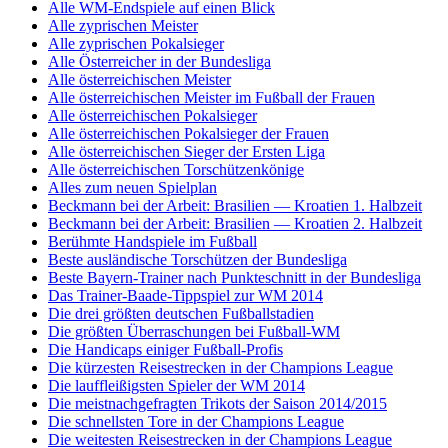
Alle WM-Endspiele auf einen Blick
Alle zyprischen Meister
Alle zyprischen Pokalsieger
Alle Österreicher in der Bundesliga
Alle österreichischen Meister
Alle österreichischen Meister im Fußball der Frauen
Alle österreichischen Pokalsieger
Alle österreichischen Pokalsieger der Frauen
Alle österreichischen Sieger der Ersten Liga
Alle österreichischen Torschützenkönige
Alles zum neuen Spielplan
Beckmann bei der Arbeit: Brasilien — Kroatien 1. Halbzeit
Beckmann bei der Arbeit: Brasilien — Kroatien 2. Halbzeit
Berühmte Handspiele im Fußball
Beste ausländische Torschützen der Bundesliga
Beste Bayern-Trainer nach Punkteschnitt in der Bundesliga
Das Trainer-Baade-Tippspiel zur WM 2014
Die drei größten deutschen Fußballstadien
Die größten Überraschungen bei Fußball-WM
Die Handicaps einiger Fußball-Profis
Die kürzesten Reisestrecken in der Champions League
Die lauffleißigsten Spieler der WM 2014
Die meistnachgefragten Trikots der Saison 2014/2015
Die schnellsten Tore in der Champions League
Die weitesten Reisestrecken in der Champions League