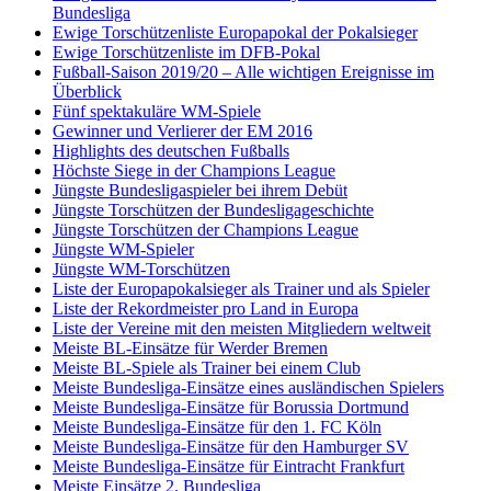
Bundesliga
Ewige Torschützenliste Europapokal der Pokalsieger
Ewige Torschützenliste im DFB-Pokal
Fußball-Saison 2019/20 – Alle wichtigen Ereignisse im
Überblick
Fünf spektakuläre WM-Spiele
Gewinner und Verlierer der EM 2016
Highlights des deutschen Fußballs
Höchste Siege in der Champions League
Jüngste Bundesligaspieler bei ihrem Debüt
Jüngste Torschützen der Bundesligageschichte
Jüngste Torschützen der Champions League
Jüngste WM-Spieler
Jüngste WM-Torschützen
Liste der Europapokalsieger als Trainer und als Spieler
Liste der Rekordmeister pro Land in Europa
Liste der Vereine mit den meisten Mitgliedern weltweit
Meiste BL-Einsätze für Werder Bremen
Meiste BL-Spiele als Trainer bei einem Club
Meiste Bundesliga-Einsätze eines ausländischen Spielers
Meiste Bundesliga-Einsätze für Borussia Dortmund
Meiste Bundesliga-Einsätze für den 1. FC Köln
Meiste Bundesliga-Einsätze für den Hamburger SV
Meiste Bundesliga-Einsätze für Eintracht Frankfurt
Meiste Einsätze 2. Bundesliga