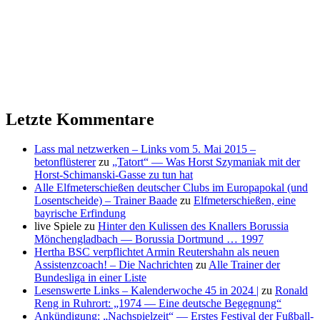
Letzte Kommentare
Lass mal netzwerken – Links vom 5. Mai 2015 –
betonflüsterer
zu
„Tatort“ — Was Horst Szymaniak mit der
Horst-Schimanski-Gasse zu tun hat
Alle Elfmeterschießen deutscher Clubs im Europapokal (und
Losentscheide) – Trainer Baade
zu
Elfmeterschießen, eine
bayrische Erfindung
live Spiele
zu
Hinter den Kulissen des Knallers Borussia
Mönchengladbach — Borussia Dortmund … 1997
Hertha BSC verpflichtet Armin Reutershahn als neuen
Assistenzcoach! – Die Nachrichten
zu
Alle Trainer der
Bundesliga in einer Liste
Lesenswerte Links – Kalenderwoche 45 in 2024 |
zu
Ronald
Reng in Ruhrort: „1974 — Eine deutsche Begegnung“
Ankündigung: „Nachspielzeit“ — Erstes Festival der Fußball-