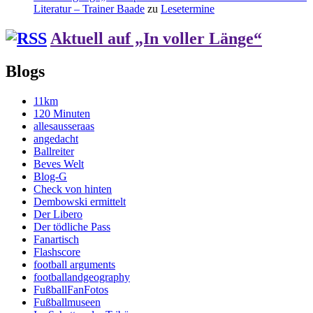
Literatur – Trainer Baade
zu
Lesetermine
Aktuell auf „In voller Länge“
Blogs
11km
120 Minuten
allesausseraas
angedacht
Ballreiter
Beves Welt
Blog-G
Check von hinten
Dembowski ermittelt
Der Libero
Der tödliche Pass
Fanartisch
Flashscore
football arguments
footballandgeography
FußballFanFotos
Fußballmuseen