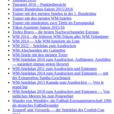
Tippspiel 2016 – Punkteübersicht
Trainer Bundesliga-Saison 2015/2016
Trainer mit den meisten Spielen in der 1. Bundesliga
Trainer mit den meisten WM-Spielen
Trainer mit mindestens zwei Titeln im Europapokal
Trikot-Ausrüster Saison 2015/16
Trofeo Bravo – die besten Nachwuchsspieler Europas
WM 2014 – die früheren WM-Trikots aller WM-Teilnehmer
WM 2014 — Alle WM-Spielorte als Liste
WM 2022 – Spielplan zum Ausdrucken
WM-Abschneiden der Gastgeber
WM-Spiele mit den meisten Toren
WM-Spielplan 2010 zum Ausdrucken, Aufhängen, Ausfüllen
— garantiert immun gegen Hexerei
WM-Spielplan 2011 zum Ausdrucken und Eintragen
WM-Spielplan 2014 zum Ausdrucken und Eintragen — mit
der Extraportion Samba-Geschmack
WM-Spielplan 2015 Kanada zum Ausdrucken — Vers le
grand but
WM-Spielplan 2018 zum Ausdrucken und Eintragen — Von
südlichen Meeren bis zum Polargebiet
Wunder von Wembley: die Fußball-Europameisterschaft 1996
als deutsches Fußballwunder
Xequerê statt Vuvuzela — der Spielplan des Confed-Cup