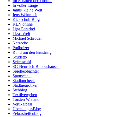
Im Schatten der Tribüne
In voller Länge
Janus' kleine Welt
Jens Weinreich
Kickschuh-Blog
KLN online
Liga Parkdrei
Lizas Welt
Michael Schröder
Netzecke
Podbolzer
Rund um den Brustring
Scudetto
Seitenwahl
SG Neureich-Bimbeshausen
Spielbeobachter
Spottschau
Stadioncheck
Stadtneurotiker
Stehblog
Textilvergehen
Torsten Wieland
Vertikalpass
Übersteiger-Blog
Zebrastreifenblog