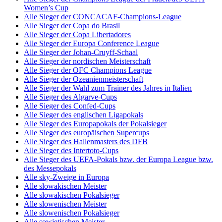
Women’s Cup
Alle Sieger der CONCACAF-Champions-League
Alle Sieger der Copa do Brasil
Alle Sieger der Copa Libertadores
Alle Sieger der Europa Conference League
Alle Sieger der Johan-Cruyff-Schaal
Alle Sieger der nordischen Meisterschaft
Alle Sieger der OFC Champions League
Alle Sieger der Ozeanienmeisterschaft
Alle Sieger der Wahl zum Trainer des Jahres in Italien
Alle Sieger des Algarve-Cups
Alle Sieger des Confed-Cups
Alle Sieger des englischen Ligapokals
Alle Sieger des Europapokals der Pokalsieger
Alle Sieger des europäischen Supercups
Alle Sieger des Hallenmasters des DFB
Alle Sieger des Intertoto-Cups
Alle Sieger des UEFA-Pokals bzw. der Europa League bzw.
des Messepokals
Alle sky-Zweige in Europa
Alle slowakischen Meister
Alle slowakischen Pokalsieger
Alle slowenischen Meister
Alle slowenischen Pokalsieger
Alle sowjetischen Meister