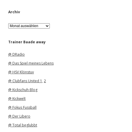
Archiv
A
r
c
h
Trainer Baade away
i
v
@ DRadio
@ Das Spiel meines Lebens
@ HSV Klönstuv
@ Clubfans United 1
,
2
@ Kickschuh-Blog
@ Kickwelt
@ Fokus Fussball
@ Der Libero
@ Total beglubbt