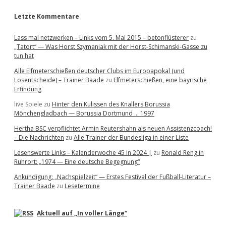
Letzte Kommentare
Lass mal netzwerken – Links vom 5. Mai 2015 – betonflüsterer
zu
„Tatort“ — Was Horst Szymaniak mit der Horst-Schimanski-Gasse zu
tun hat
Alle Elfmeterschießen deutscher Clubs im Europapokal (und
Losentscheide) – Trainer Baade
zu
Elfmeterschießen, eine bayrische
Erfindung
live Spiele
zu
Hinter den Kulissen des Knallers Borussia
Mönchengladbach — Borussia Dortmund … 1997
Hertha BSC verpflichtet Armin Reutershahn als neuen Assistenzcoach!
– Die Nachrichten
zu
Alle Trainer der Bundesliga in einer Liste
Lesenswerte Links – Kalenderwoche 45 in 2024 |
zu
Ronald Reng in
Ruhrort: „1974 — Eine deutsche Begegnung“
Ankündigung: „Nachspielzeit“ — Erstes Festival der Fußball-Literatur –
Trainer Baade
zu
Lesetermine
Aktuell auf „In voller Länge“