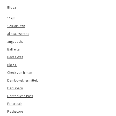
Blogs
11km
120 Minuten
allesausseraas
angedacht
Ballreiter
Beves Welt
Blog-G
Check von hinten
Dembowski ermittelt
Der Libero
Der tödliche Pass
Fanartisch
Flashscore