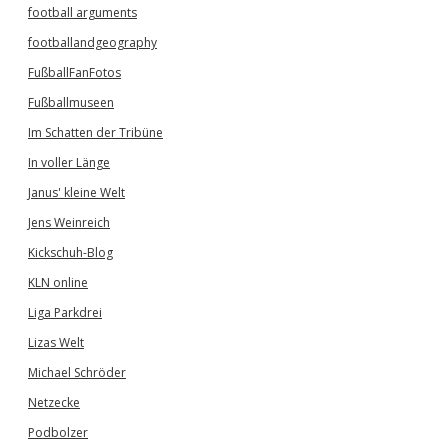
football arguments
footballandgeography
FußballFanFotos
Fußballmuseen
Im Schatten der Tribüne
In voller Länge
Janus' kleine Welt
Jens Weinreich
Kickschuh-Blog
KLN online
Liga Parkdrei
Lizas Welt
Michael Schröder
Netzecke
Podbolzer