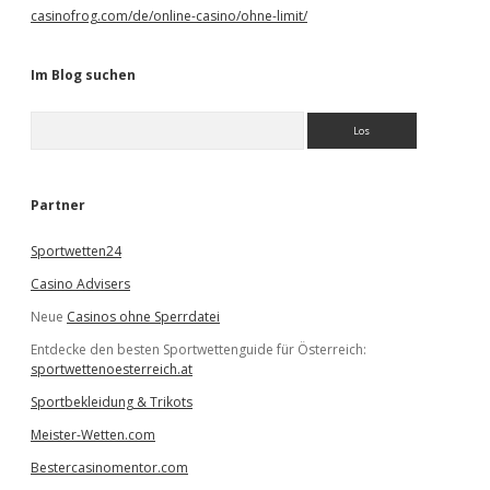
casinofrog.com/de/online-casino/ohne-limit/
Im Blog suchen
S
u
c
h
e
Partner
n
Sportwetten24
Casino Advisers
Neue
Casinos ohne Sperrdatei
Entdecke den besten Sportwettenguide für Österreich:
sportwettenoesterreich.at
Sportbekleidung & Trikots
Meister-Wetten.com
Bestercasinomentor.com