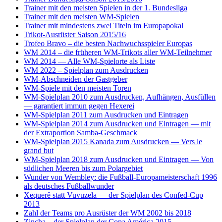
Trainer mit den meisten Spielen in der 1. Bundesliga
Trainer mit den meisten WM-Spielen
Trainer mit mindestens zwei Titeln im Europapokal
Trikot-Ausrüster Saison 2015/16
Trofeo Bravo – die besten Nachwuchsspieler Europas
WM 2014 – die früheren WM-Trikots aller WM-Teilnehmer
WM 2014 — Alle WM-Spielorte als Liste
WM 2022 – Spielplan zum Ausdrucken
WM-Abschneiden der Gastgeber
WM-Spiele mit den meisten Toren
WM-Spielplan 2010 zum Ausdrucken, Aufhängen, Ausfüllen
— garantiert immun gegen Hexerei
WM-Spielplan 2011 zum Ausdrucken und Eintragen
WM-Spielplan 2014 zum Ausdrucken und Eintragen — mit
der Extraportion Samba-Geschmack
WM-Spielplan 2015 Kanada zum Ausdrucken — Vers le
grand but
WM-Spielplan 2018 zum Ausdrucken und Eintragen — Von
südlichen Meeren bis zum Polargebiet
Wunder von Wembley: die Fußball-Europameisterschaft 1996
als deutsches Fußballwunder
Xequerê statt Vuvuzela — der Spielplan des Confed-Cup
2013
Zahl der Teams pro Ausrüster der WM 2002 bis 2018
Zincha – der Spielplan der Copa América 2015