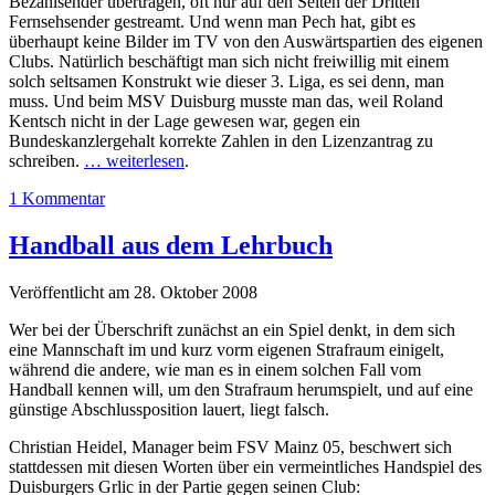
Bezahlsender übertragen, oft nur auf den Seiten der Dritten
Fernsehsender gestreamt. Und wenn man Pech hat, gibt es
überhaupt keine Bilder im TV von den Auswärtspartien des eigenen
Clubs. Natürlich beschäftigt man sich nicht freiwillig mit einem
solch seltsamen Konstrukt wie dieser 3. Liga, es sei denn, man
muss. Und beim MSV Duisburg musste man das, weil Roland
Kentsch nicht in der Lage gewesen war, gegen ein
Bundeskanzlergehalt korrekte Zahlen in den Lizenzantrag zu
schreiben.
… weiterlesen
.
1 Kommentar
Handball aus dem Lehrbuch
Veröffentlicht am 28. Oktober 2008
Wer bei der Überschrift zunächst an ein Spiel denkt, in dem sich
eine Mannschaft im und kurz vorm eigenen Strafraum einigelt,
während die andere, wie man es in einem solchen Fall vom
Handball kennen will, um den Strafraum herumspielt, und auf eine
günstige Abschlussposition lauert, liegt falsch.
Christian Heidel, Manager beim FSV Mainz 05, beschwert sich
stattdessen mit diesen Worten über ein vermeintliches Handspiel des
Duisburgers Grlic in der Partie gegen seinen Club: