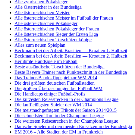
Alle zyprischen Pokalsieger
Alle Österreicher in der Bundesliga
Alle österreichischen Meister
Alle österreichischen Meister im Fußball der Frauen
Alle österreichischen Pokalsieger
Alle österreichischen Pokalsieger der Frauen
Alle österreichischen Sieger der Ersten Liga
Alle österreichischen Torschützenkönige
Alles zum neuen Spielplan
Beckmann bei der Arbeit: Brasilien — Kroatien 1. Halbzeit
Beckmann bei der Arbeit: Brasilien — Kroatien 2. Halbzeit
Berühmte Handspiele im Fußball
Beste ausländische Torschützen der Bundesliga
Beste Bayern-Trainer nach Punkteschnitt in der Bundesliga
Das Trainer-Baade-Tippspiel zur WM 2014
Die drei größten deutschen Fußballstadien
Die größten Überraschungen bei Fußball-WM
Die Handicaps einiger Fußball-Profis
Die kürzesten Reisestrecken in der Champions League
Die lauffleißigsten Spieler der WM 2014
Die meistnachgefragten Trikots der Saison 2014/2015
Die schnellsten Tore in der Champions League
Die weitesten Reisestrecken in der Champions League
Dänische Spieler mit den meisten Einsätzen in der Bundesliga
EM 2016 – Alle Stadien der EM in Frankreich