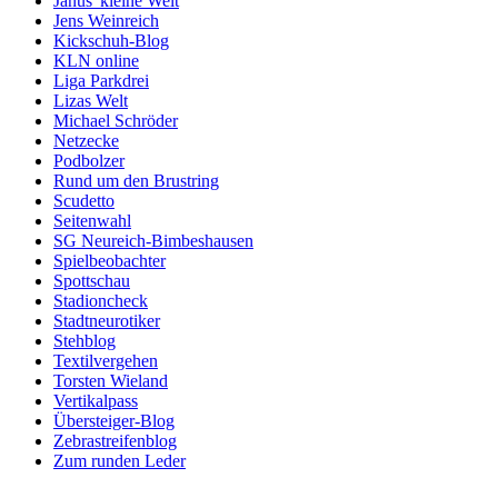
Janus' kleine Welt
Jens Weinreich
Kickschuh-Blog
KLN online
Liga Parkdrei
Lizas Welt
Michael Schröder
Netzecke
Podbolzer
Rund um den Brustring
Scudetto
Seitenwahl
SG Neureich-Bimbeshausen
Spielbeobachter
Spottschau
Stadioncheck
Stadtneurotiker
Stehblog
Textilvergehen
Torsten Wieland
Vertikalpass
Übersteiger-Blog
Zebrastreifenblog
Zum runden Leder