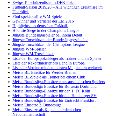
Ewige Torschützenliste im DFB-Pokal
Fußball-Saison 2019/20 – Alle wichtigen Ereignisse im
Überblick
Fünf spektakuläre WM-Spiele
Gewinner und Verlierer der EM 2016
Highlights des deutschen Fußballs
Höchste Siege in der Champions League
Jüngste Bundesligaspieler bei ihrem Debüt
Jüngste Torschützen der Bundesligageschichte
Jüngste Torschützen der Champions League
Jüngste WM-Spieler
Jüngste WM-Torschützen
Liste der Europapokalsieger als Trainer und als Spieler
Liste der Rekordmeister pro Land in Europa
Liste der Vereine mit den meisten Mitgliedern weltweit
Meiste BL-Einsätze für Werder Bremen
Meiste BL-Spiele als Trainer bei einem Club
Meiste Bundesliga-Einsätze eines ausländischen Spielers
Meiste Bundesliga-Einsätze für Borussia Dortmund
Meiste Bundesliga-Einsätze für den 1. FC Köln
Meiste Bundesliga-Einsätze für den Hamburger SV
Meiste Bundesliga-Einsätze für Eintracht Frankfurt
Meiste Einsätze 2. Bundesliga
Meiste Einsätze als Kapitän der deutschen
Nationalmannschaft