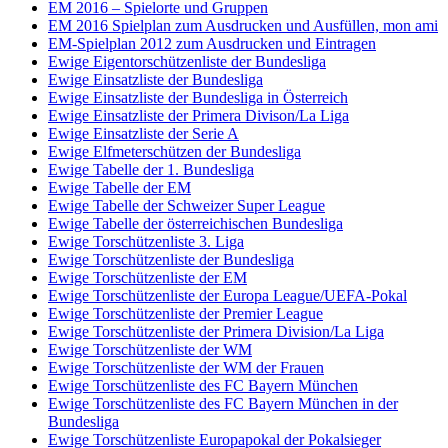
EM 2016 – Spielorte und Gruppen
EM 2016 Spielplan zum Ausdrucken und Ausfüllen, mon ami
EM-Spielplan 2012 zum Ausdrucken und Eintragen
Ewige Eigentorschützenliste der Bundesliga
Ewige Einsatzliste der Bundesliga
Ewige Einsatzliste der Bundesliga in Österreich
Ewige Einsatzliste der Primera Divison/La Liga
Ewige Einsatzliste der Serie A
Ewige Elfmeterschützen der Bundesliga
Ewige Tabelle der 1. Bundesliga
Ewige Tabelle der EM
Ewige Tabelle der Schweizer Super League
Ewige Tabelle der österreichischen Bundesliga
Ewige Torschützenliste 3. Liga
Ewige Torschützenliste der Bundesliga
Ewige Torschützenliste der EM
Ewige Torschützenliste der Europa League/UEFA-Pokal
Ewige Torschützenliste der Premier League
Ewige Torschützenliste der Primera Division/La Liga
Ewige Torschützenliste der WM
Ewige Torschützenliste der WM der Frauen
Ewige Torschützenliste des FC Bayern München
Ewige Torschützenliste des FC Bayern München in der
Bundesliga
Ewige Torschützenliste Europapokal der Pokalsieger