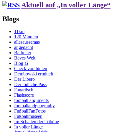
Aktuell auf „In voller Länge“
Blogs
11km
120 Minuten
allesausseraas
angedacht
Ballreiter
Beves Welt
Blog-G
Check von hinten
Dembowski ermittelt
Der Libero
Der tödliche Pass
Fanartisch
Flashscore
football arguments
footballandgeography
FußballFanFotos
Fußballmuseen
Im Schatten der Tribüne
In voller Länge