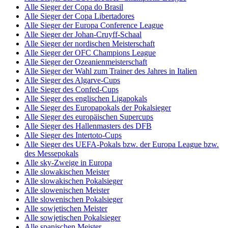
Alle Sieger der Copa do Brasil
Alle Sieger der Copa Libertadores
Alle Sieger der Europa Conference League
Alle Sieger der Johan-Cruyff-Schaal
Alle Sieger der nordischen Meisterschaft
Alle Sieger der OFC Champions League
Alle Sieger der Ozeanienmeisterschaft
Alle Sieger der Wahl zum Trainer des Jahres in Italien
Alle Sieger des Algarve-Cups
Alle Sieger des Confed-Cups
Alle Sieger des englischen Ligapokals
Alle Sieger des Europapokals der Pokalsieger
Alle Sieger des europäischen Supercups
Alle Sieger des Hallenmasters des DFB
Alle Sieger des Intertoto-Cups
Alle Sieger des UEFA-Pokals bzw. der Europa League bzw.
des Messepokals
Alle sky-Zweige in Europa
Alle slowakischen Meister
Alle slowakischen Pokalsieger
Alle slowenischen Meister
Alle slowenischen Pokalsieger
Alle sowjetischen Meister
Alle sowjetischen Pokalsieger
Alle spanischen Meister