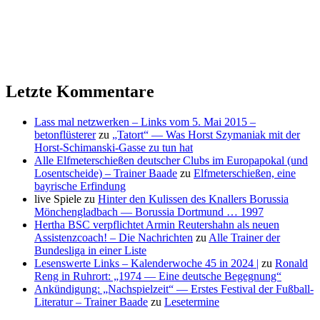
Letzte Kommentare
Lass mal netzwerken – Links vom 5. Mai 2015 –
betonflüsterer
zu
„Tatort“ — Was Horst Szymaniak mit der
Horst-Schimanski-Gasse zu tun hat
Alle Elfmeterschießen deutscher Clubs im Europapokal (und
Losentscheide) – Trainer Baade
zu
Elfmeterschießen, eine
bayrische Erfindung
live Spiele
zu
Hinter den Kulissen des Knallers Borussia
Mönchengladbach — Borussia Dortmund … 1997
Hertha BSC verpflichtet Armin Reutershahn als neuen
Assistenzcoach! – Die Nachrichten
zu
Alle Trainer der
Bundesliga in einer Liste
Lesenswerte Links – Kalenderwoche 45 in 2024 |
zu
Ronald
Reng in Ruhrort: „1974 — Eine deutsche Begegnung“
Ankündigung: „Nachspielzeit“ — Erstes Festival der Fußball-
Literatur – Trainer Baade
zu
Lesetermine