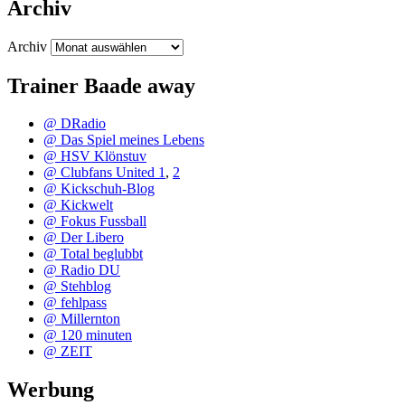
Archiv
Archiv
Trainer Baade away
@ DRadio
@ Das Spiel meines Lebens
@ HSV Klönstuv
@ Clubfans United 1
,
2
@ Kickschuh-Blog
@ Kickwelt
@ Fokus Fussball
@ Der Libero
@ Total beglubbt
@ Radio DU
@ Stehblog
@ fehlpass
@ Millernton
@ 120 minuten
@ ZEIT
Werbung