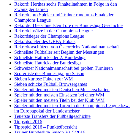
Rekord: Herthas sechs Finalteilnahmen in Folge in den
Zwanziger Jahren
Rekorde pro Spieler und Trainer rund ums Finale der
Champions League
Rekorde: Die schnellsten Tore der Bundesliga-Geschichte
Rekordeinsätze in der Champions League
Rekordsieger der Champions League
Rekordspieler des UEFA-Pokals
Rekordtorschützen von Österreichs Nationalmannschaft
Schnellste Fußballer seit Beginn der Messungen
Schnellste Hattricks der 2. Bundesliga
Schnellste Hattricks der Bundesliga
Schweizer Nationalmannschaft bei großen Turnieren
Scorerliste der Bundesliga pro Saison
Sieben kuriose Fakten zur WM
Sieben schicke Fußball-Browsergames
Spieler mit den meisten Deutschen Meisterschaften
Spieler mit den meisten Einsätzen bei einer WM
Spieler mit den meisten Titeln bei der Klub-WM
Spieler mit den meisten Toren in der Champions League bzw.
im Europapokal der Landesmeister
Teuerste Transfers der Fußballgeschichte
Tippspiel 2016
Tippspiel 2016 – Punkteübersicht
Trainer Bundesliga-Saison 2015/2016