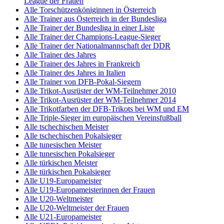
League der Frauen
Alle Torschützenköniginnen in Österreich
Alle Trainer aus Österreich in der Bundesliga
Alle Trainer der Bundesliga in einer Liste
Alle Trainer der Champions-League-Sieger
Alle Trainer der Nationalmannschaft der DDR
Alle Trainer des Jahres
Alle Trainer des Jahres in Frankreich
Alle Trainer des Jahres in Italien
Alle Trainer von DFB-Pokal-Siegern
Alle Trikot-Ausrüster der WM-Teilnehmer 2010
Alle Trikot-Ausrüster der WM-Teilnehmer 2014
Alle Trikotfarben der DFB-Trikots bei WM und EM
Alle Triple-Sieger im europäischen Vereinsfußball
Alle tschechischen Meister
Alle tschechischen Pokalsieger
Alle tunesischen Meister
Alle tunesischen Pokalsieger
Alle türkischen Meister
Alle türkischen Pokalsieger
Alle U19-Europameister
Alle U19-Europameisterinnen der Frauen
Alle U20-Weltmeister
Alle U20-Weltmeister der Frauen
Alle U21-Europameister