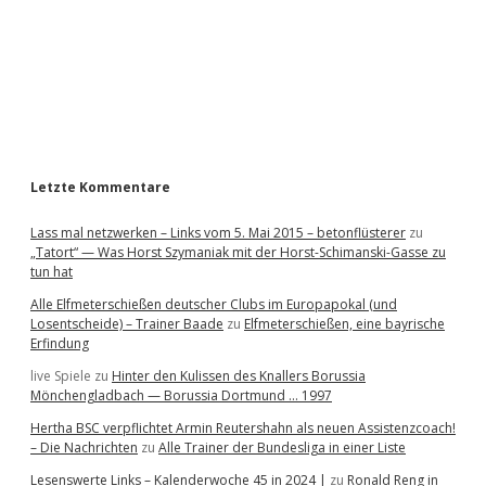
b
a
r
Letzte Kommentare
Lass mal netzwerken – Links vom 5. Mai 2015 – betonflüsterer
zu
„Tatort“ — Was Horst Szymaniak mit der Horst-Schimanski-Gasse zu
tun hat
Alle Elfmeterschießen deutscher Clubs im Europapokal (und
Losentscheide) – Trainer Baade
zu
Elfmeterschießen, eine bayrische
Erfindung
live Spiele
zu
Hinter den Kulissen des Knallers Borussia
Mönchengladbach — Borussia Dortmund … 1997
Hertha BSC verpflichtet Armin Reutershahn als neuen Assistenzcoach!
– Die Nachrichten
zu
Alle Trainer der Bundesliga in einer Liste
Lesenswerte Links – Kalenderwoche 45 in 2024 |
zu
Ronald Reng in