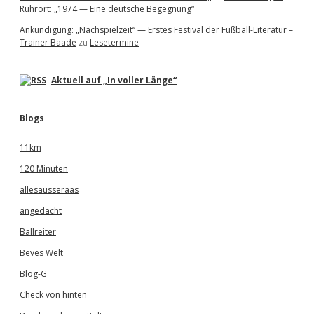
Ruhrort: „1974 — Eine deutsche Begegnung“
Ankündigung: „Nachspielzeit“ — Erstes Festival der Fußball-Literatur –
Trainer Baade
zu
Lesetermine
Aktuell auf „In voller Länge“
Blogs
11km
120 Minuten
allesausseraas
angedacht
Ballreiter
Beves Welt
Blog-G
Check von hinten