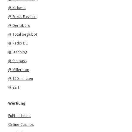
@ Kickwelt
@ Fokus Fussball
@ Der Libero
@ Total beglubbt
@ Radio DU
@ Stehblog
@ fehlpass
@ Millernton
@ 120 minuten
@ ZEIT
Werbung
Fußball heute
Online-Casinos