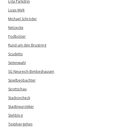
Liga Parkdrei
Lizas Welt
Michael Schröder
Netzecke
Podbolzer
Rund um den Brustring
Scudetto
Seitenwahl
SG Neureich-Bimbeshausen
Spielbeobachter
Spottschau
Stadioncheck
Stadtneurotiker
Stehblog
Textilvergehen