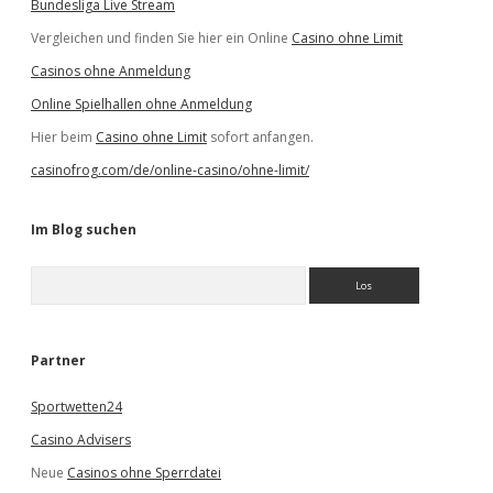
Bundesliga Live Stream
Vergleichen und finden Sie hier ein Online
Casino ohne Limit
Casinos ohne Anmeldung
Online Spielhallen ohne Anmeldung
Hier beim
Casino ohne Limit
sofort anfangen.
casinofrog.com/de/online-casino/ohne-limit/
Im Blog suchen
S
u
c
h
e
Partner
n
Sportwetten24
Casino Advisers
Neue
Casinos ohne Sperrdatei