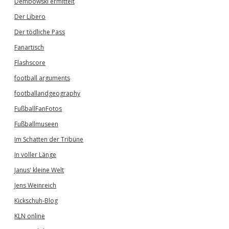
Dembowski ermittelt
Der Libero
Der tödliche Pass
Fanartisch
Flashscore
football arguments
footballandgeography
FußballFanFotos
Fußballmuseen
Im Schatten der Tribüne
In voller Länge
Janus' kleine Welt
Jens Weinreich
Kickschuh-Blog
KLN online