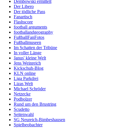
Dembowski ermittelt
Der Libero
Der tödliche Pass
Fanartisch
Flashscore
football arguments
footballandgeography
FußballFanFotos
Fußballmuseen
Im Schatten der Tribüne
In voller Länge
Janus' kleine Welt
Jens Weinreich
Kickschuh-Blog
KLN online
Liga Parkdrei
Lizas Welt
Michael Schröder
Netzecke
Podbolzer
Rund um den Brustring
Scudetto
Seitenwahl
SG Neureich-Bimbeshausen
Spielbeobachter