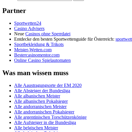
Partner
Sportwetten24
Casino Advisers
Neue
Casinos ohne Sperrdatei
Entdecke den besten Sportwettenguide für Österreich:
sportwet
Sportbekleidung & Trikots
Meister-Wetten.com
Bestercasinomentor.com
Online Casino Spielautomaten
Was man wissen muss
Alle Aaustragungsorte der EM 2020
Alle Absteiger der Bundesliga
Alle albanischen Meister
Alle albanischen Pokalsieger
Alle andorranischen Meister
Alle andorranischen Pokalsieger
Alle argentinischen Torschützenkönige
Alle Aufsteiger in die Bundesliga
Alle belgischen Meister