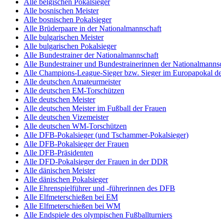
Alle belgischen Pokalsieger
Alle bosnischen Meister
Alle bosnischen Pokalsieger
Alle Brüderpaare in der Nationalmannschaft
Alle bulgarischen Meister
Alle bulgarischen Pokalsieger
Alle Bundestrainer der Nationalmannschaft
Alle Bundestrainer und Bundestrainerinnen der Nationalmannsc
Alle Champions-League-Sieger bzw. Sieger im Europapokal de
Alle deutschen Amateurmeister
Alle deutschen EM-Torschützen
Alle deutschen Meister
Alle deutschen Meister im Fußball der Frauen
Alle deutschen Vizemeister
Alle deutschen WM-Torschützen
Alle DFB-Pokalsieger (und Tschammer-Pokalsieger)
Alle DFB-Pokalsieger der Frauen
Alle DFB-Präsidenten
Alle DFD-Pokalsieger der Frauen in der DDR
Alle dänischen Meister
Alle dänischen Pokalsieger
Alle Ehrenspielführer und -führerinnen des DFB
Alle Elfmeterschießen bei EM
Alle Elfmeterschießen bei WM
Alle Endspiele des olympischen Fußballturniers