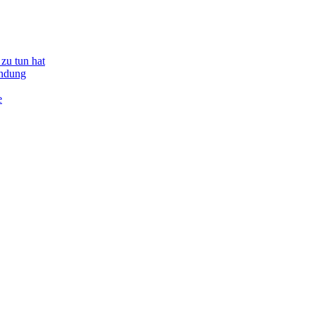
zu tun hat
indung
e