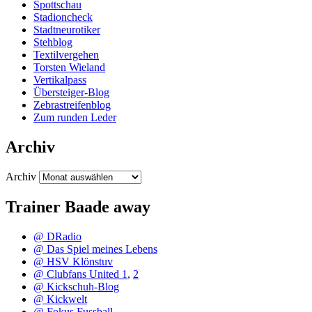
Spottschau
Stadioncheck
Stadtneurotiker
Stehblog
Textilvergehen
Torsten Wieland
Vertikalpass
Übersteiger-Blog
Zebrastreifenblog
Zum runden Leder
Archiv
Archiv
Trainer Baade away
@ DRadio
@ Das Spiel meines Lebens
@ HSV Klönstuv
@ Clubfans United 1
,
2
@ Kickschuh-Blog
@ Kickwelt
@ Fokus Fussball