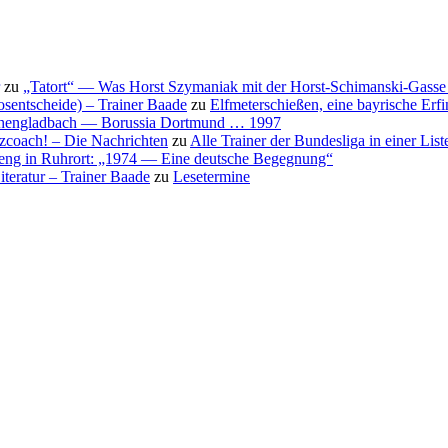
zu
„Tatort“ — Was Horst Szymaniak mit der Horst-Schimanski-Gasse 
osentscheide) – Trainer Baade
zu
Elfmeterschießen, eine bayrische Erf
nchengladbach — Borussia Dortmund … 1997
nzcoach! – Die Nachrichten
zu
Alle Trainer der Bundesliga in einer List
eng in Ruhrort: „1974 — Eine deutsche Begegnung“
teratur – Trainer Baade
zu
Lesetermine