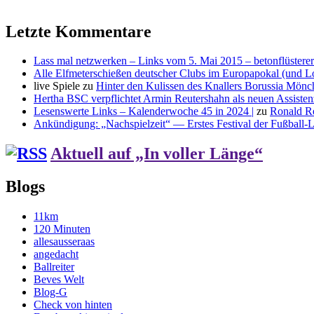
Letzte Kommentare
Lass mal netzwerken – Links vom 5. Mai 2015 – betonflüsterer
Alle Elfmeterschießen deutscher Clubs im Europapokal (und L
live Spiele
zu
Hinter den Kulissen des Knallers Borussia Mö
Hertha BSC verpflichtet Armin Reutershahn als neuen Assiste
Lesenswerte Links – Kalenderwoche 45 in 2024 |
zu
Ronald R
Ankündigung: „Nachspielzeit“ — Erstes Festival der Fußball-Li
Aktuell auf „In voller Länge“
Blogs
11km
120 Minuten
allesausseraas
angedacht
Ballreiter
Beves Welt
Blog-G
Check von hinten