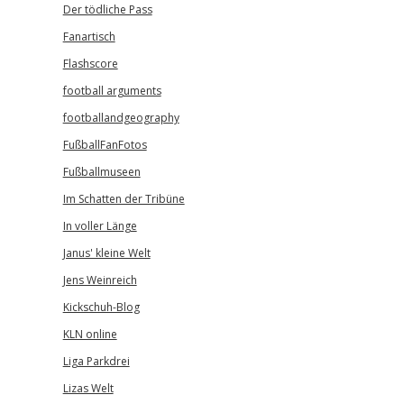
Der tödliche Pass
Fanartisch
Flashscore
football arguments
footballandgeography
FußballFanFotos
Fußballmuseen
Im Schatten der Tribüne
In voller Länge
Janus' kleine Welt
Jens Weinreich
Kickschuh-Blog
KLN online
Liga Parkdrei
Lizas Welt