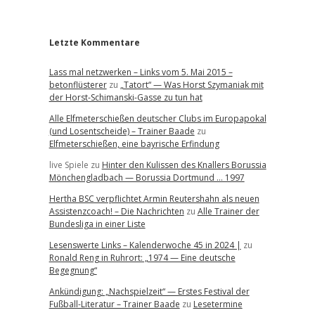
r
Letzte Kommentare
Lass mal netzwerken – Links vom 5. Mai 2015 –
betonflüsterer
zu
„Tatort“ — Was Horst Szymaniak mit
der Horst-Schimanski-Gasse zu tun hat
Alle Elfmeterschießen deutscher Clubs im Europapokal
(und Losentscheide) – Trainer Baade
zu
Elfmeterschießen, eine bayrische Erfindung
live Spiele
zu
Hinter den Kulissen des Knallers Borussia
Mönchengladbach — Borussia Dortmund … 1997
Hertha BSC verpflichtet Armin Reutershahn als neuen
Assistenzcoach! – Die Nachrichten
zu
Alle Trainer der
Bundesliga in einer Liste
Lesenswerte Links – Kalenderwoche 45 in 2024 |
zu
Ronald Reng in Ruhrort: „1974 — Eine deutsche
Begegnung“
Ankündigung: „Nachspielzeit“ — Erstes Festival der
Fußball-Literatur – Trainer Baade
zu
Lesetermine