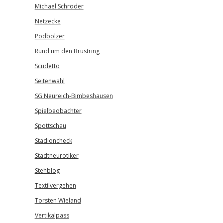
Michael Schröder
Netzecke
Podbolzer
Rund um den Brustring
Scudetto
Seitenwahl
SG Neureich-Bimbeshausen
Spielbeobachter
Spottschau
Stadioncheck
Stadtneurotiker
Stehblog
Textilvergehen
Torsten Wieland
Vertikalpass