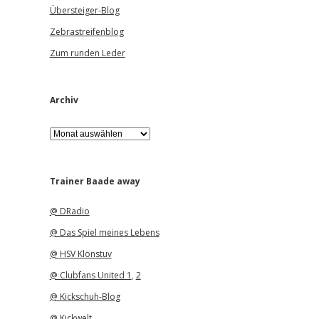
Übersteiger-Blog
Zebrastreifenblog
Zum runden Leder
Archiv
A
r
c
h
i
Trainer Baade away
v
@ DRadio
@ Das Spiel meines Lebens
@ HSV Klönstuv
@ Clubfans United 1
,
2
@ Kickschuh-Blog
@ Kickwelt