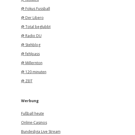
@ Fokus Fussball
@ Der Libero
@ Total beglubbt
@ Radio DU
@ Stehblog
@ fehlpass
@ Millernton
@ 120 minuten
@ ZEIT
Werbung
Fußball heute
Online-Casinos
Bundesliga Live Stream