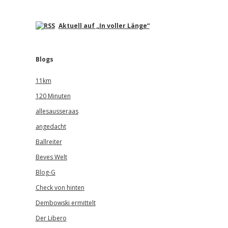
Aktuell auf „In voller Länge“
Blogs
11km
120 Minuten
allesausseraas
angedacht
Ballreiter
Beves Welt
Blog-G
Check von hinten
Dembowski ermittelt
Der Libero