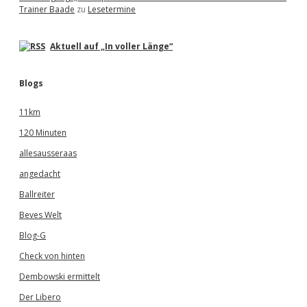
Trainer Baade
zu
Lesetermine
Aktuell auf „In voller Länge“
Blogs
11km
120 Minuten
allesausseraas
angedacht
Ballreiter
Beves Welt
Blog-G
Check von hinten
Dembowski ermittelt
Der Libero