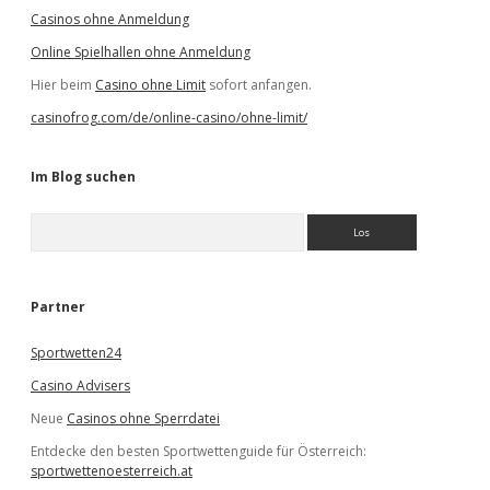
Casinos ohne Anmeldung
Online Spielhallen ohne Anmeldung
Hier beim
Casino ohne Limit
sofort anfangen.
casinofrog.com/de/online-casino/ohne-limit/
Im Blog suchen
S
u
c
h
e
Partner
n
Sportwetten24
Casino Advisers
Neue
Casinos ohne Sperrdatei
Entdecke den besten Sportwettenguide für Österreich:
sportwettenoesterreich.at