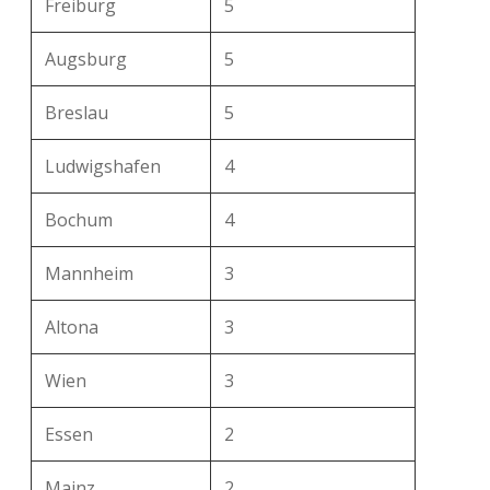
Freiburg
5
Augsburg
5
Breslau
5
Ludwigshafen
4
Bochum
4
Mannheim
3
Altona
3
Wien
3
Essen
2
Mainz
2