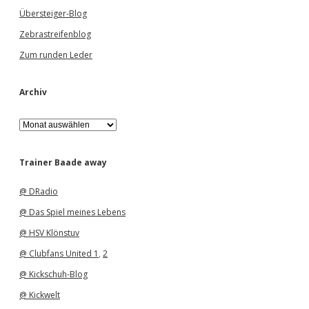
Übersteiger-Blog
Zebrastreifenblog
Zum runden Leder
Archiv
A
r
c
h
Trainer Baade away
i
v
@ DRadio
@ Das Spiel meines Lebens
@ HSV Klönstuv
@ Clubfans United 1
,
2
@ Kickschuh-Blog
@ Kickwelt