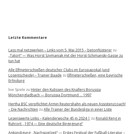
a
r
Letzte Kommentare
Lass mal netzwerken – Links vom 5. Mai 2015 – betonflüsterer
zu
„Tatort“ — Was Horst Szymaniak mit der Horst-Schimanski-Gasse zu
tun hat
Alle Elfmeterschießen deutscher Clubs im Europapokal (und
Losentscheide) – Trainer Baade
zu
Elfmeterschießen, eine bayrische
Erfindung
live Spiele
zu
Hinter den Kulissen des Knallers Borussia
Mönchengladbach — Borussia Dortmund … 1997
Hertha BSC verpflichtet Armin Reutershahn als neuen Assistenzcoach!
– Die Nachrichten
zu
Alle Trainer der Bundesliga in einer Liste
Lesenswerte Links – Kalenderwoche 45 in 2024 |
zu
Ronald Reng in
Ruhrort: „1974 — Eine deutsche Begegnung“
Ankündigung: „Nachspielzeit“ — Erstes Festival der Fußball-Literatur –