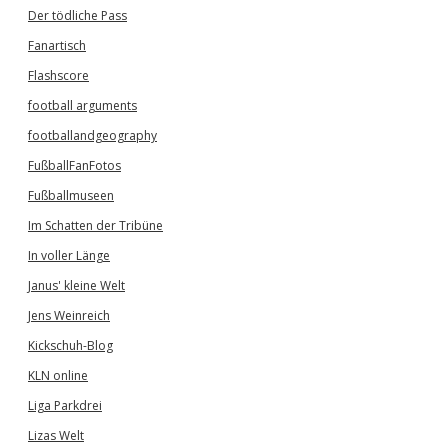
Der tödliche Pass
Fanartisch
Flashscore
football arguments
footballandgeography
FußballFanFotos
Fußballmuseen
Im Schatten der Tribüne
In voller Länge
Janus' kleine Welt
Jens Weinreich
Kickschuh-Blog
KLN online
Liga Parkdrei
Lizas Welt