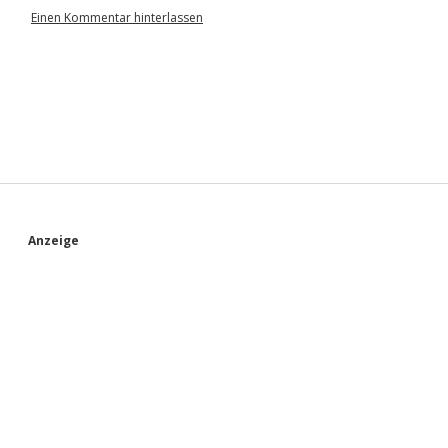
Einen Kommentar hinterlassen
S
Anzeige
i
d
e
b