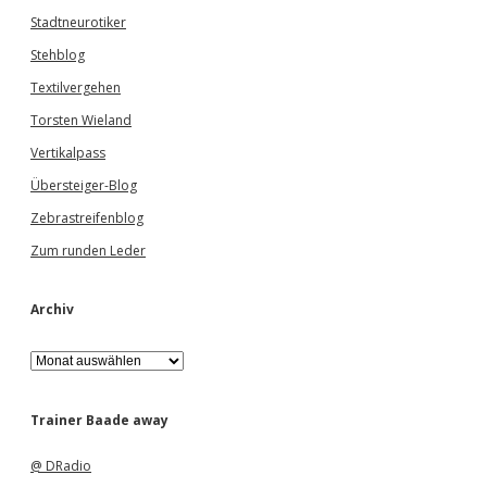
Stadtneurotiker
Stehblog
Textilvergehen
Torsten Wieland
Vertikalpass
Übersteiger-Blog
Zebrastreifenblog
Zum runden Leder
Archiv
A
r
c
h
Trainer Baade away
i
v
@ DRadio