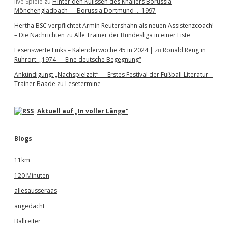
live Spiele
zu
Hinter den Kulissen des Knallers Borussia
Mönchengladbach — Borussia Dortmund … 1997
Hertha BSC verpflichtet Armin Reutershahn als neuen Assistenzcoach!
– Die Nachrichten
zu
Alle Trainer der Bundesliga in einer Liste
Lesenswerte Links – Kalenderwoche 45 in 2024 |
zu
Ronald Reng in
Ruhrort: „1974 — Eine deutsche Begegnung“
Ankündigung: „Nachspielzeit“ — Erstes Festival der Fußball-Literatur –
Trainer Baade
zu
Lesetermine
Aktuell auf „In voller Länge“
Blogs
11km
120 Minuten
allesausseraas
angedacht
Ballreiter