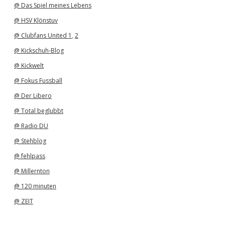
@ Das Spiel meines Lebens
@ HSV Klönstuv
@ Clubfans United 1
,
2
@ Kickschuh-Blog
@ Kickwelt
@ Fokus Fussball
@ Der Libero
@ Total beglubbt
@ Radio DU
@ Stehblog
@ fehlpass
@ Millernton
@ 120 minuten
@ ZEIT