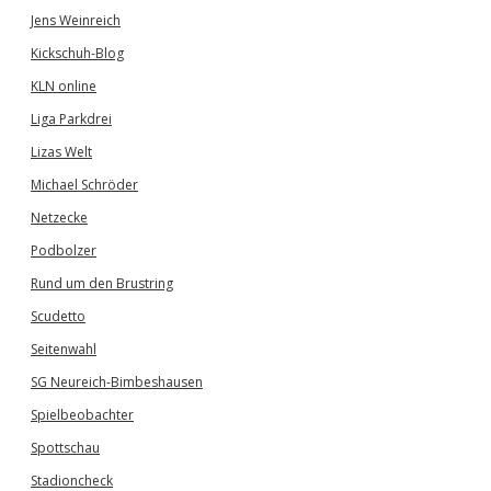
Jens Weinreich
Kickschuh-Blog
KLN online
Liga Parkdrei
Lizas Welt
Michael Schröder
Netzecke
Podbolzer
Rund um den Brustring
Scudetto
Seitenwahl
SG Neureich-Bimbeshausen
Spielbeobachter
Spottschau
Stadioncheck