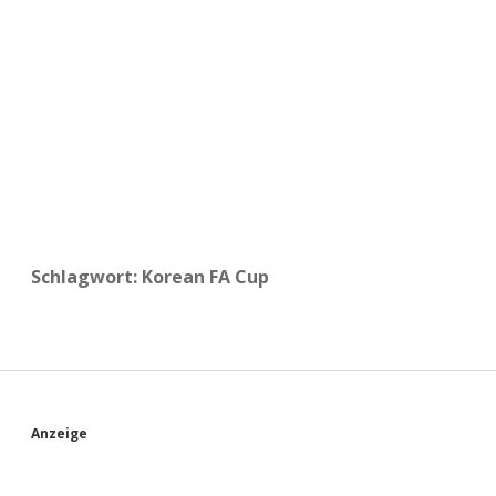
a
d
e
Schlagwort:
Korean FA Cup
S
Anzeige