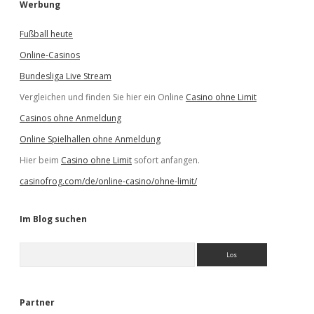
Werbung
Fußball heute
Online-Casinos
Bundesliga Live Stream
Vergleichen und finden Sie hier ein Online
Casino ohne Limit
Casinos ohne Anmeldung
Online Spielhallen ohne Anmeldung
Hier beim
Casino ohne Limit
sofort anfangen.
casinofrog.com/de/online-casino/ohne-limit/
Im Blog suchen
S
u
c
h
e
Partner
n