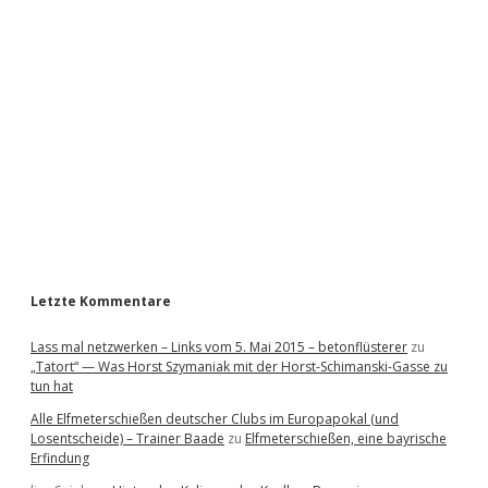
i
d
e
b
a
r
Letzte Kommentare
Lass mal netzwerken – Links vom 5. Mai 2015 – betonflüsterer
zu
„Tatort“ — Was Horst Szymaniak mit der Horst-Schimanski-Gasse zu
tun hat
Alle Elfmeterschießen deutscher Clubs im Europapokal (und
Losentscheide) – Trainer Baade
zu
Elfmeterschießen, eine bayrische
Erfindung