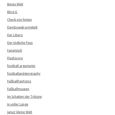
Beves Welt
Blog-G
Check von hinten
Dembowski ermittelt
Der Libero
Der tödliche Pass
Fanartisch
Flashscore
football arguments
footballandgeography
FußballFanFotos
Fußballmuseen
Im Schatten der Tribüne
In voller Länge
Janus' kleine Welt