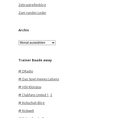
Zebrastreifenblog
Zum runden Leder
Archiv
A
r
c
h
i
Trainer Baade away
v
@ DRadio
@ Das Spiel meines Lebens
@ HSV Klönstuv
@ Clubfans United 1
,
2
@ Kickschuh-Blog
@ Kickwelt