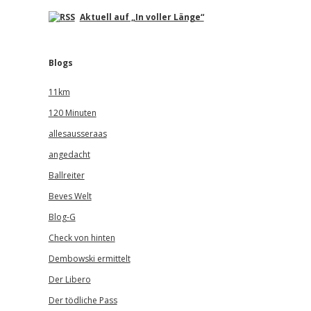
Aktuell auf „In voller Länge“
Blogs
11km
120 Minuten
allesausseraas
angedacht
Ballreiter
Beves Welt
Blog-G
Check von hinten
Dembowski ermittelt
Der Libero
Der tödliche Pass