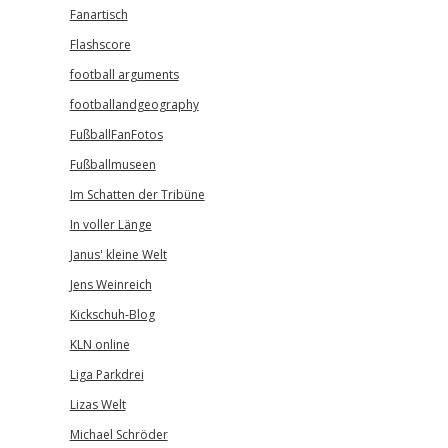
Fanartisch
Flashscore
football arguments
footballandgeography
FußballFanFotos
Fußballmuseen
Im Schatten der Tribüne
In voller Länge
Janus' kleine Welt
Jens Weinreich
Kickschuh-Blog
KLN online
Liga Parkdrei
Lizas Welt
Michael Schröder