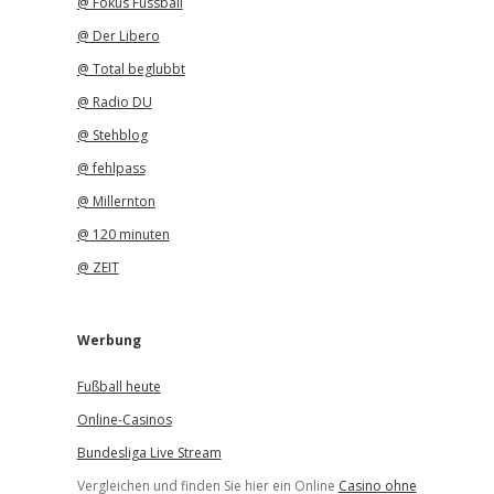
@ Fokus Fussball
@ Der Libero
@ Total beglubbt
@ Radio DU
@ Stehblog
@ fehlpass
@ Millernton
@ 120 minuten
@ ZEIT
Werbung
Fußball heute
Online-Casinos
Bundesliga Live Stream
Vergleichen und finden Sie hier ein Online
Casino ohne