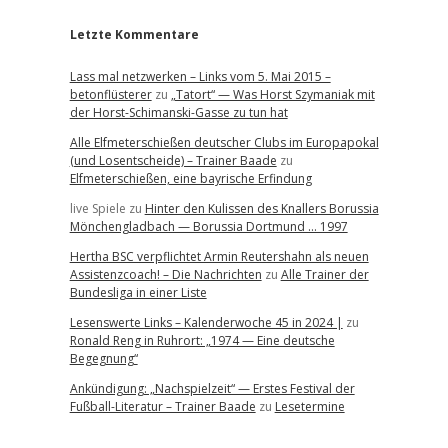
Letzte Kommentare
Lass mal netzwerken – Links vom 5. Mai 2015 –
betonflüsterer
zu
„Tatort“ — Was Horst Szymaniak mit
der Horst-Schimanski-Gasse zu tun hat
Alle Elfmeterschießen deutscher Clubs im Europapokal
(und Losentscheide) – Trainer Baade
zu
Elfmeterschießen, eine bayrische Erfindung
live Spiele
zu
Hinter den Kulissen des Knallers Borussia
Mönchengladbach — Borussia Dortmund … 1997
Hertha BSC verpflichtet Armin Reutershahn als neuen
Assistenzcoach! – Die Nachrichten
zu
Alle Trainer der
Bundesliga in einer Liste
Lesenswerte Links – Kalenderwoche 45 in 2024 |
zu
Ronald Reng in Ruhrort: „1974 — Eine deutsche
Begegnung“
Ankündigung: „Nachspielzeit“ — Erstes Festival der
Fußball-Literatur – Trainer Baade
zu
Lesetermine