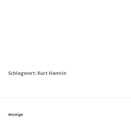
a
d
e
Schlagwort:
Kurt Hamrin
S
Anzeige