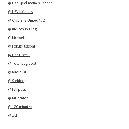
@ Das Spiel meines Lebens
@ HSV Klönstuv
@ Clubfans United 1
,
2
@ Kickschuh-Blog
@ Kickwelt
@ Fokus Fussball
@ Der Libero
@ Total beglubbt
@ Radio DU
@ Stehblog
@ fehlpass
@ Millernton
@ 120 minuten
@ ZEIT