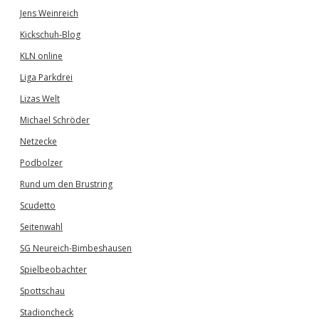
Jens Weinreich
Kickschuh-Blog
KLN online
Liga Parkdrei
Lizas Welt
Michael Schröder
Netzecke
Podbolzer
Rund um den Brustring
Scudetto
Seitenwahl
SG Neureich-Bimbeshausen
Spielbeobachter
Spottschau
Stadioncheck