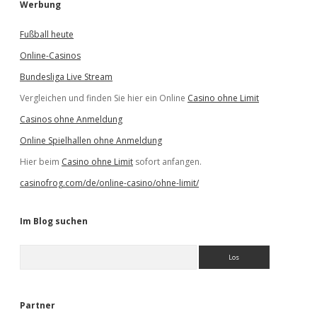
Werbung
Fußball heute
Online-Casinos
Bundesliga Live Stream
Vergleichen und finden Sie hier ein Online
Casino ohne Limit
Casinos ohne Anmeldung
Online Spielhallen ohne Anmeldung
Hier beim
Casino ohne Limit
sofort anfangen.
casinofrog.com/de/online-casino/ohne-limit/
Im Blog suchen
S
u
c
h
e
Partner
n