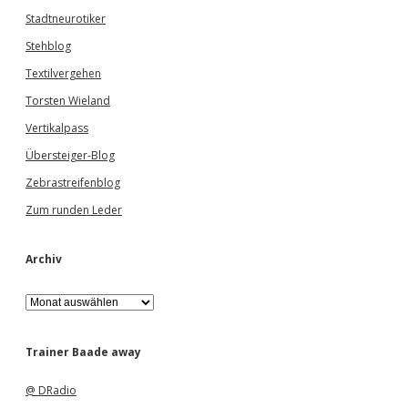
Stadtneurotiker
Stehblog
Textilvergehen
Torsten Wieland
Vertikalpass
Übersteiger-Blog
Zebrastreifenblog
Zum runden Leder
Archiv
A
r
c
h
Trainer Baade away
i
v
@ DRadio