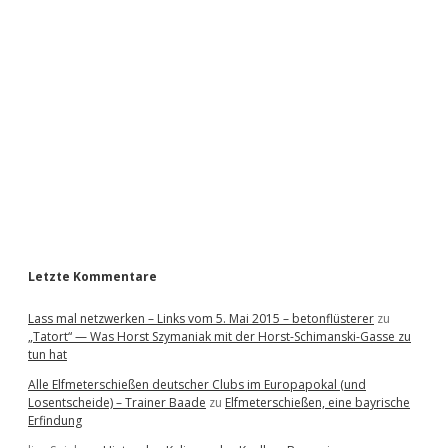
i
d
e
b
a
r
Letzte Kommentare
Lass mal netzwerken – Links vom 5. Mai 2015 – betonflüsterer
zu
„Tatort“ — Was Horst Szymaniak mit der Horst-Schimanski-Gasse zu
tun hat
Alle Elfmeterschießen deutscher Clubs im Europapokal (und
Losentscheide) – Trainer Baade
zu
Elfmeterschießen, eine bayrische
Erfindung