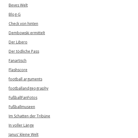
Beves Welt
Blog-G
Check von hinten
Dembowski ermittelt
Der Libero
Der tödliche Pass
Fanartisch
Flashscore
football arguments
footballandgeography
FußballFanFotos
Fußballmuseen
Im Schatten der Tribüne
In voller Länge
Janus' kleine Welt