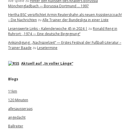
live Spiele
zu
Hinter den Kulissen des Knallers Borussia
Mönchengladbach — Borussia Dortmund … 1997
Hertha BSC verpflichtet Armin Reutershahn als neuen Assistenzcoach!
– Die Nachrichten
zu
Alle Trainer der Bundesliga in einer Liste
Lesenswerte Links – Kalenderwoche 45 in 2024 |
zu
Ronald Reng in
Ruhrort: „1974 — Eine deutsche Begegnung“
Ankündigung: „Nachspielzeit“ — Erstes Festival der Fußball-Literatur –
Trainer Baade
zu
Lesetermine
Aktuell auf „In voller Länge“
Blogs
11km
120 Minuten
allesausseraas
angedacht
Ballreiter