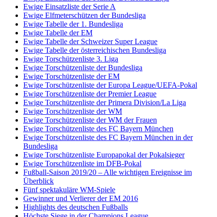
Ewige Einsatzliste der Serie A
Ewige Elfmeterschützen der Bundesliga
Ewige Tabelle der 1. Bundesliga
Ewige Tabelle der EM
Ewige Tabelle der Schweizer Super League
Ewige Tabelle der österreichischen Bundesliga
Ewige Torschützenliste 3. Liga
Ewige Torschützenliste der Bundesliga
Ewige Torschützenliste der EM
Ewige Torschützenliste der Europa League/UEFA-Pokal
Ewige Torschützenliste der Premier League
Ewige Torschützenliste der Primera Division/La Liga
Ewige Torschützenliste der WM
Ewige Torschützenliste der WM der Frauen
Ewige Torschützenliste des FC Bayern München
Ewige Torschützenliste des FC Bayern München in der
Bundesliga
Ewige Torschützenliste Europapokal der Pokalsieger
Ewige Torschützenliste im DFB-Pokal
Fußball-Saison 2019/20 – Alle wichtigen Ereignisse im
Überblick
Fünf spektakuläre WM-Spiele
Gewinner und Verlierer der EM 2016
Highlights des deutschen Fußballs
Höchste Siege in der Champions League