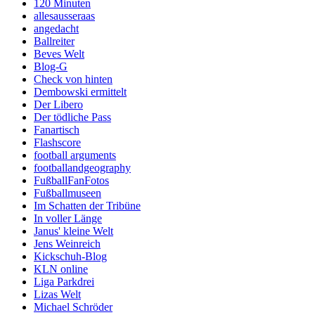
120 Minuten
allesausseraas
angedacht
Ballreiter
Beves Welt
Blog-G
Check von hinten
Dembowski ermittelt
Der Libero
Der tödliche Pass
Fanartisch
Flashscore
football arguments
footballandgeography
FußballFanFotos
Fußballmuseen
Im Schatten der Tribüne
In voller Länge
Janus' kleine Welt
Jens Weinreich
Kickschuh-Blog
KLN online
Liga Parkdrei
Lizas Welt
Michael Schröder