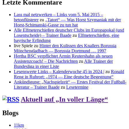
Letzte Kommentare
Lass mal netzwerken – Links vom 5. Mai 2015 –
betonflüsterer
zu
„Tatort“ — Was Horst Szymaniak mit der
Horst-Schimanski-Gasse zu tun hat
Alle Elfmeterschießen deutscher Clubs im Europapokal (und
Losentscheide) – Trainer Baade
zu
Elfmeterschießen, eine
bayrische Erfindung
live Spiele
zu
Hinter den Kulissen des Knallers Borussia
Mönchengladbach — Borussia Dortmund … 1997
Hertha BSC verpflichtet Armin Reutershahn als neuen
Assistenzcoach! – Die Nachrichten
zu
Alle Trainer der
Bundesliga in einer Liste
Lesenswerte Links – Kalenderwoche 45 in 2024 |
zu
Ronald
Reng in Ruhrort: „1974 — Eine deutsche Begegnung“
Ankündigung: „Nachspielzeit“ — Erstes Festival der Fußball-
Literatur – Trainer Baade
zu
Lesetermine
Aktuell auf „In voller Länge“
Blogs
11km