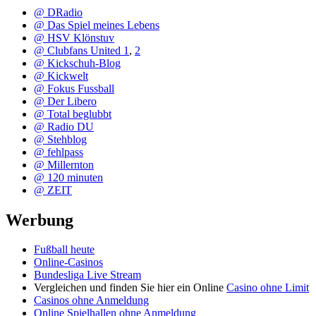
@ DRadio
@ Das Spiel meines Lebens
@ HSV Klönstuv
@ Clubfans United 1
,
2
@ Kickschuh-Blog
@ Kickwelt
@ Fokus Fussball
@ Der Libero
@ Total beglubbt
@ Radio DU
@ Stehblog
@ fehlpass
@ Millernton
@ 120 minuten
@ ZEIT
Werbung
Fußball heute
Online-Casinos
Bundesliga Live Stream
Vergleichen und finden Sie hier ein Online
Casino ohne Limit
Casinos ohne Anmeldung
Online Spielhallen ohne Anmeldung