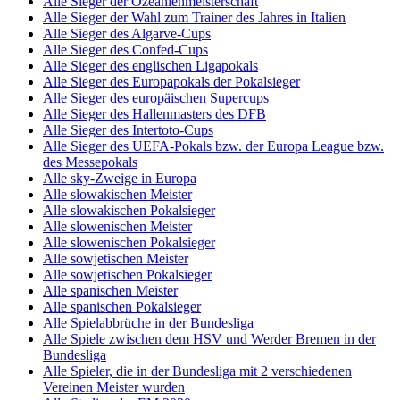
Alle Sieger der Ozeanienmeisterschaft
Alle Sieger der Wahl zum Trainer des Jahres in Italien
Alle Sieger des Algarve-Cups
Alle Sieger des Confed-Cups
Alle Sieger des englischen Ligapokals
Alle Sieger des Europapokals der Pokalsieger
Alle Sieger des europäischen Supercups
Alle Sieger des Hallenmasters des DFB
Alle Sieger des Intertoto-Cups
Alle Sieger des UEFA-Pokals bzw. der Europa League bzw.
des Messepokals
Alle sky-Zweige in Europa
Alle slowakischen Meister
Alle slowakischen Pokalsieger
Alle slowenischen Meister
Alle slowenischen Pokalsieger
Alle sowjetischen Meister
Alle sowjetischen Pokalsieger
Alle spanischen Meister
Alle spanischen Pokalsieger
Alle Spielabbrüche in der Bundesliga
Alle Spiele zwischen dem HSV und Werder Bremen in der
Bundesliga
Alle Spieler, die in der Bundesliga mit 2 verschiedenen
Vereinen Meister wurden