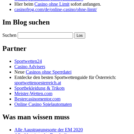
Hier beim
Casino ohne Limit
sofort anfangen.
casinofrog.com/de/online-casino/ohne-limit/
Im Blog suchen
Suchen
Partner
Sportwetten24
Casino Advisers
Neue
Casinos ohne Sperrdatei
Entdecke den besten Sportwettenguide für Österreich:
sportwettenoesterreich.at
Sportbekleidung & Trikots
Meister-Wetten.com
Bestercasinomentor.com
Online Casino Spielautomaten
Was man wissen muss
Alle Aaustragungsorte der EM 2020