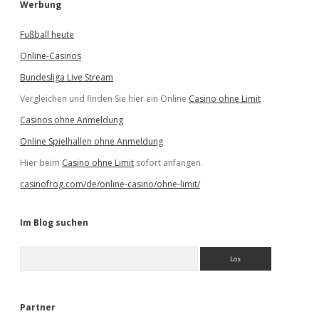
Werbung
Fußball heute
Online-Casinos
Bundesliga Live Stream
Vergleichen und finden Sie hier ein Online
Casino ohne Limit
Casinos ohne Anmeldung
Online Spielhallen ohne Anmeldung
Hier beim
Casino ohne Limit
sofort anfangen.
casinofrog.com/de/online-casino/ohne-limit/
Im Blog suchen
S
u
c
h
e
Partner
n