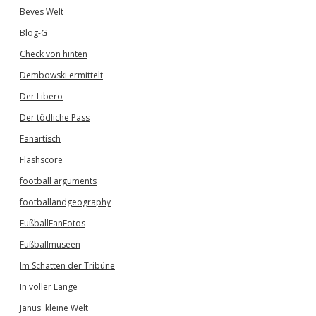
Beves Welt
Blog-G
Check von hinten
Dembowski ermittelt
Der Libero
Der tödliche Pass
Fanartisch
Flashscore
football arguments
footballandgeography
FußballFanFotos
Fußballmuseen
Im Schatten der Tribüne
In voller Länge
Janus' kleine Welt