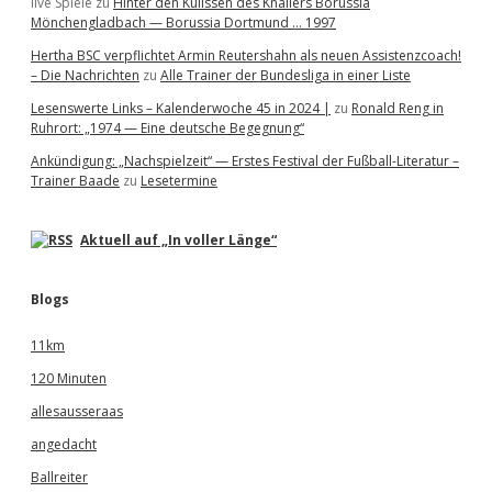
live Spiele
zu
Hinter den Kulissen des Knallers Borussia
Mönchengladbach — Borussia Dortmund … 1997
Hertha BSC verpflichtet Armin Reutershahn als neuen Assistenzcoach!
– Die Nachrichten
zu
Alle Trainer der Bundesliga in einer Liste
Lesenswerte Links – Kalenderwoche 45 in 2024 |
zu
Ronald Reng in
Ruhrort: „1974 — Eine deutsche Begegnung“
Ankündigung: „Nachspielzeit“ — Erstes Festival der Fußball-Literatur –
Trainer Baade
zu
Lesetermine
Aktuell auf „In voller Länge“
Blogs
11km
120 Minuten
allesausseraas
angedacht
Ballreiter