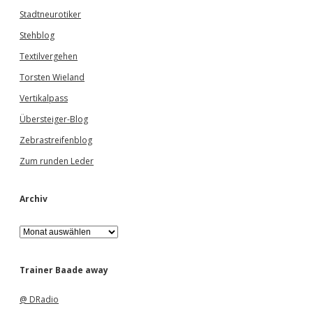
Stadtneurotiker
Stehblog
Textilvergehen
Torsten Wieland
Vertikalpass
Übersteiger-Blog
Zebrastreifenblog
Zum runden Leder
Archiv
A
r
c
h
Trainer Baade away
i
v
@ DRadio