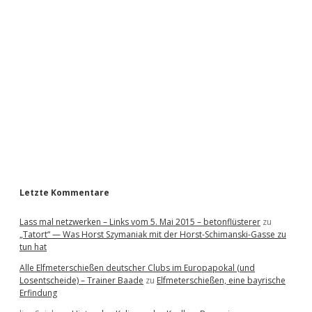
i
d
e
b
a
r
Letzte Kommentare
Lass mal netzwerken – Links vom 5. Mai 2015 – betonflüsterer
zu
„Tatort“ — Was Horst Szymaniak mit der Horst-Schimanski-Gasse zu
tun hat
Alle Elfmeterschießen deutscher Clubs im Europapokal (und
Losentscheide) – Trainer Baade
zu
Elfmeterschießen, eine bayrische
Erfindung