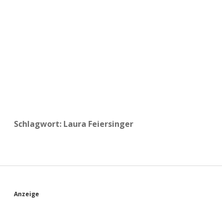
a
d
e
Schlagwort:
Laura Feiersinger
S
Anzeige