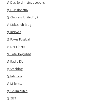
@ Das Spiel meines Lebens
@ HSV Klönstuv
@ Clubfans United 1
,
2
@ Kickschuh-Blog
@ Kickwelt
@ Fokus Fussball
@ Der Libero
@ Total beglubbt
@ Radio DU
@ Stehblog
@ fehlpass
@ Millernton
@ 120 minuten
@ ZEIT