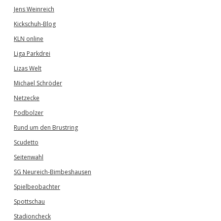
Jens Weinreich
Kickschuh-Blog
KLN online
Liga Parkdrei
Lizas Welt
Michael Schröder
Netzecke
Podbolzer
Rund um den Brustring
Scudetto
Seitenwahl
SG Neureich-Bimbeshausen
Spielbeobachter
Spottschau
Stadioncheck