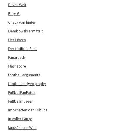
Beves Welt
Blog-G
Check von hinten
Dembowski ermittelt
Der Libero
Der tödliche Pass
Fanartisch
Flashscore
football arguments
footballandgeography
FußballFanFotos
Fußballmuseen
Im Schatten der Tribüne
In voller Länge
Janus' kleine Welt