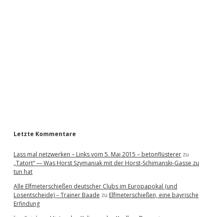
i
d
e
b
a
r
Letzte Kommentare
Lass mal netzwerken – Links vom 5. Mai 2015 – betonflüsterer
zu
„Tatort“ — Was Horst Szymaniak mit der Horst-Schimanski-Gasse zu
tun hat
Alle Elfmeterschießen deutscher Clubs im Europapokal (und
Losentscheide) – Trainer Baade
zu
Elfmeterschießen, eine bayrische
Erfindung