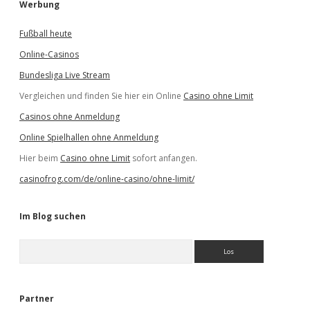
Werbung
Fußball heute
Online-Casinos
Bundesliga Live Stream
Vergleichen und finden Sie hier ein Online
Casino ohne Limit
Casinos ohne Anmeldung
Online Spielhallen ohne Anmeldung
Hier beim
Casino ohne Limit
sofort anfangen.
casinofrog.com/de/online-casino/ohne-limit/
Im Blog suchen
S
u
c
h
e
Partner
n