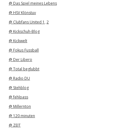
@ Das Spiel meines Lebens
@ HSV Klönstuv
@ Clubfans United 1
,
2
@ Kickschuh-Blog
@ Kickwelt
@ Fokus Fussball
@ Der Libero
@ Total beglubbt
@ Radio DU
@ Stehblog
@ fehlpass
@ Millernton
@ 120 minuten
@ ZEIT