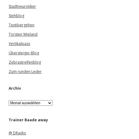
Stadtneurotiker
Stehblog
Textilvergehen
Torsten Wieland
Vertikalpass
Übersteiger-Blog
Zebrastreifenblog
Zum runden Leder
Archiv
A
r
c
h
Trainer Baade away
i
v
@ DRadio