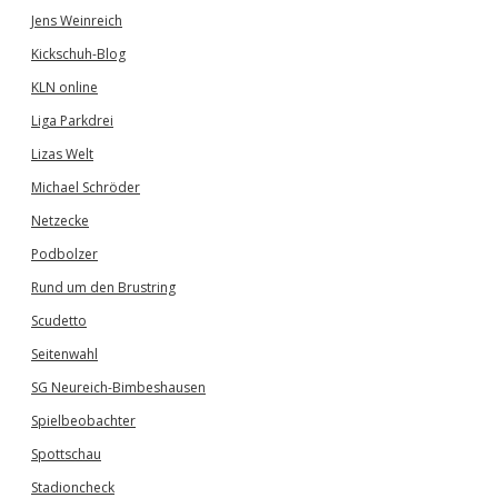
Jens Weinreich
Kickschuh-Blog
KLN online
Liga Parkdrei
Lizas Welt
Michael Schröder
Netzecke
Podbolzer
Rund um den Brustring
Scudetto
Seitenwahl
SG Neureich-Bimbeshausen
Spielbeobachter
Spottschau
Stadioncheck