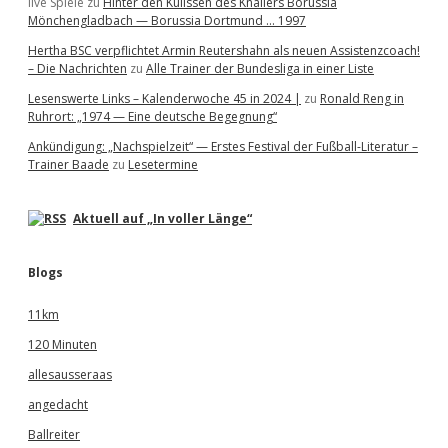
live Spiele
zu
Hinter den Kulissen des Knallers Borussia
Mönchengladbach — Borussia Dortmund … 1997
Hertha BSC verpflichtet Armin Reutershahn als neuen Assistenzcoach!
– Die Nachrichten
zu
Alle Trainer der Bundesliga in einer Liste
Lesenswerte Links – Kalenderwoche 45 in 2024 |
zu
Ronald Reng in
Ruhrort: „1974 — Eine deutsche Begegnung“
Ankündigung: „Nachspielzeit“ — Erstes Festival der Fußball-Literatur –
Trainer Baade
zu
Lesetermine
Aktuell auf „In voller Länge“
Blogs
11km
120 Minuten
allesausseraas
angedacht
Ballreiter