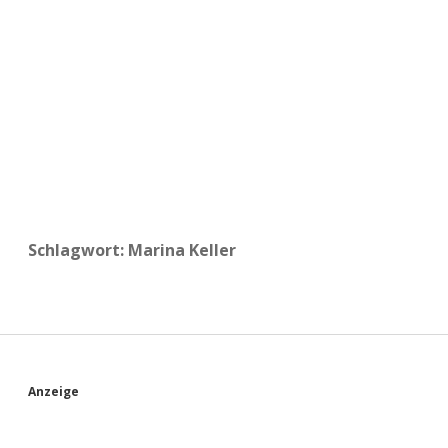
a
d
e
Schlagwort:
Marina Keller
S
Anzeige