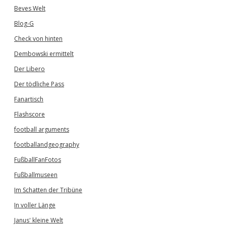
Beves Welt
Blog-G
Check von hinten
Dembowski ermittelt
Der Libero
Der tödliche Pass
Fanartisch
Flashscore
football arguments
footballandgeography
FußballFanFotos
Fußballmuseen
Im Schatten der Tribüne
In voller Länge
Janus' kleine Welt