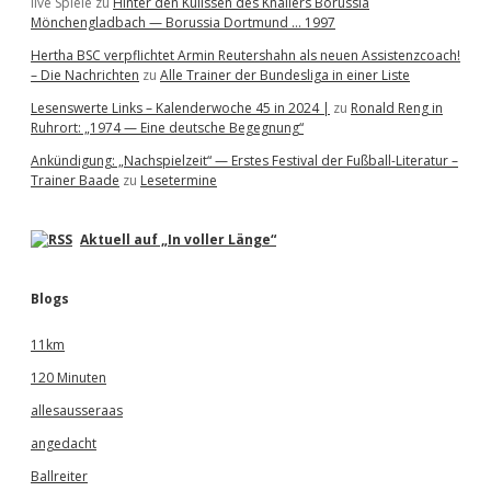
live Spiele
zu
Hinter den Kulissen des Knallers Borussia
Mönchengladbach — Borussia Dortmund … 1997
Hertha BSC verpflichtet Armin Reutershahn als neuen Assistenzcoach!
– Die Nachrichten
zu
Alle Trainer der Bundesliga in einer Liste
Lesenswerte Links – Kalenderwoche 45 in 2024 |
zu
Ronald Reng in
Ruhrort: „1974 — Eine deutsche Begegnung“
Ankündigung: „Nachspielzeit“ — Erstes Festival der Fußball-Literatur –
Trainer Baade
zu
Lesetermine
Aktuell auf „In voller Länge“
Blogs
11km
120 Minuten
allesausseraas
angedacht
Ballreiter