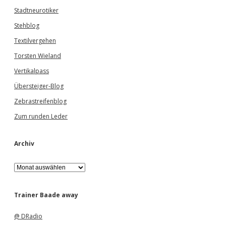
Stadtneurotiker
Stehblog
Textilvergehen
Torsten Wieland
Vertikalpass
Übersteiger-Blog
Zebrastreifenblog
Zum runden Leder
Archiv
A
r
c
h
Trainer Baade away
i
v
@ DRadio