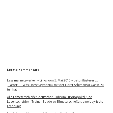
i
d
e
b
a
r
Letzte Kommentare
Lass mal netzwerken – Links vom 5. Mai 2015 – betonflüsterer
zu
„Tatort“ — Was Horst Szymaniak mit der Horst-Schimanski-Gasse zu
tun hat
Alle Elfmeterschießen deutscher Clubs im Europapokal (und
Losentscheide) – Trainer Baade
zu
Elfmeterschießen, eine bayrische
Erfindung