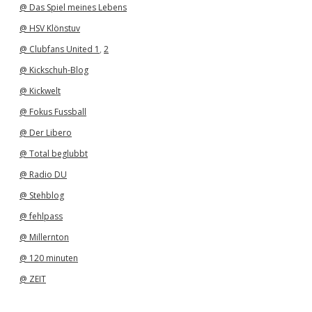
@ Das Spiel meines Lebens
@ HSV Klönstuv
@ Clubfans United 1
,
2
@ Kickschuh-Blog
@ Kickwelt
@ Fokus Fussball
@ Der Libero
@ Total beglubbt
@ Radio DU
@ Stehblog
@ fehlpass
@ Millernton
@ 120 minuten
@ ZEIT