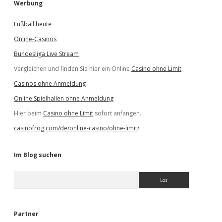
Werbung
Fußball heute
Online-Casinos
Bundesliga Live Stream
Vergleichen und finden Sie hier ein Online
Casino ohne Limit
Casinos ohne Anmeldung
Online Spielhallen ohne Anmeldung
Hier beim
Casino ohne Limit
sofort anfangen.
casinofrog.com/de/online-casino/ohne-limit/
Im Blog suchen
S
u
c
h
e
Partner
n