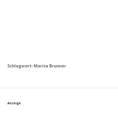
a
d
e
Schlagwort:
Marisa Brunner
S
Anzeige