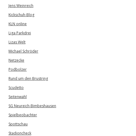
Jens Weinreich
Kickschuh-Blog
KLN online
Liga Parkdrei
Lizas Welt
Michael Schröder
Netzecke
Podbolzer
Rund um den Brustring
Scudetto
Seitenwahl
SG Neureich-Bimbeshausen
Spielbeobachter
Spottschau
Stadioncheck