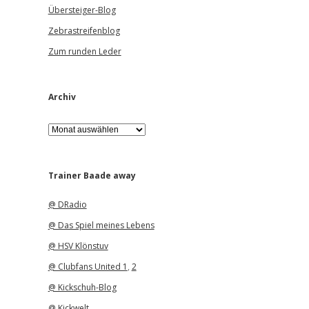
Übersteiger-Blog
Zebrastreifenblog
Zum runden Leder
Archiv
A
r
c
h
i
Trainer Baade away
v
@ DRadio
@ Das Spiel meines Lebens
@ HSV Klönstuv
@ Clubfans United 1
,
2
@ Kickschuh-Blog
@ Kickwelt