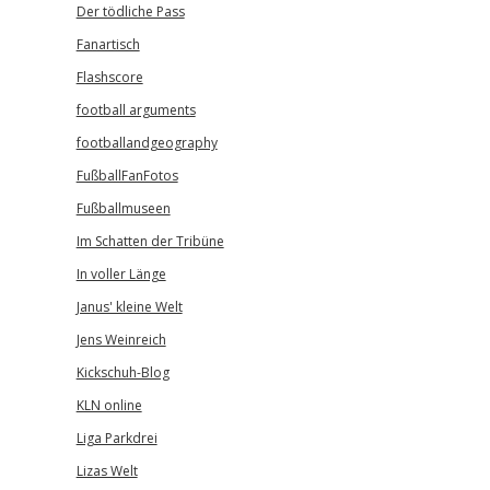
Der tödliche Pass
Fanartisch
Flashscore
football arguments
footballandgeography
FußballFanFotos
Fußballmuseen
Im Schatten der Tribüne
In voller Länge
Janus' kleine Welt
Jens Weinreich
Kickschuh-Blog
KLN online
Liga Parkdrei
Lizas Welt