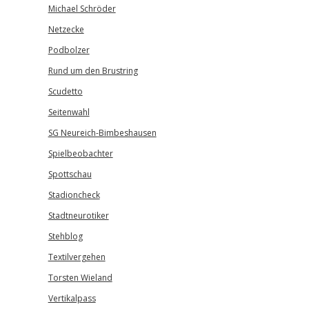
Michael Schröder
Netzecke
Podbolzer
Rund um den Brustring
Scudetto
Seitenwahl
SG Neureich-Bimbeshausen
Spielbeobachter
Spottschau
Stadioncheck
Stadtneurotiker
Stehblog
Textilvergehen
Torsten Wieland
Vertikalpass