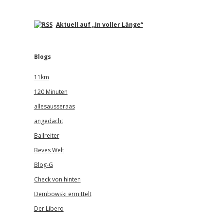
Aktuell auf „In voller Länge“
Blogs
11km
120 Minuten
allesausseraas
angedacht
Ballreiter
Beves Welt
Blog-G
Check von hinten
Dembowski ermittelt
Der Libero