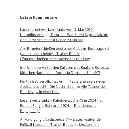
r
Letzte Kommentare
Lass mal netzwerken – Links vom 5. Mai 2015 –
betonflüsterer
zu
„Tatort“ — Was Horst Szymaniak mit
der Horst-Schimanski-Gasse zu tun hat
Alle Elfmeterschießen deutscher Clubs im Europapokal
(und Losentscheide) – Trainer Baade
zu
Elfmeterschießen, eine bayrische Erfindung
live Spiele
zu
Hinter den Kulissen des Knallers Borussia
Mönchengladbach — Borussia Dortmund … 1997
Hertha BSC verpflichtet Armin Reutershahn als neuen
Assistenzcoach! – Die Nachrichten
zu
Alle Trainer der
Bundesliga in einer Liste
Lesenswerte Links – Kalenderwoche 45 in 2024 |
zu
Ronald Reng in Ruhrort: „1974 — Eine deutsche
Begegnung“
Ankündigung: „Nachspielzeit“ — Erstes Festival der
Fußball-Literatur – Trainer Baade
zu
Lesetermine