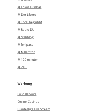
@ Fokus Fussball
@ Der Libero
@ Total beglubbt
@ Radio DU
@ Stehblog
@ fehlpass
@ Millernton
@ 120 minuten
@ ZEIT
Werbung
Fußball heute
Online-Casinos
Bundesliga Live Stream