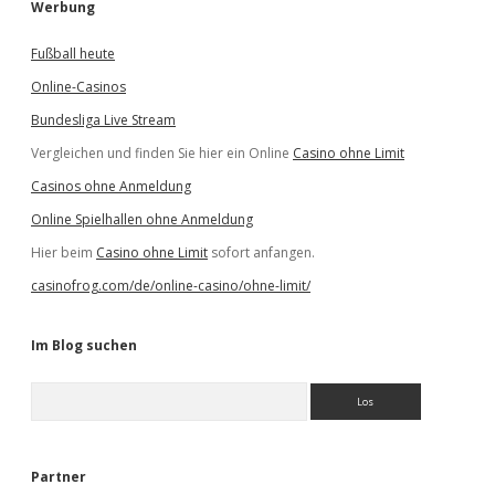
Werbung
Fußball heute
Online-Casinos
Bundesliga Live Stream
Vergleichen und finden Sie hier ein Online
Casino ohne Limit
Casinos ohne Anmeldung
Online Spielhallen ohne Anmeldung
Hier beim
Casino ohne Limit
sofort anfangen.
casinofrog.com/de/online-casino/ohne-limit/
Im Blog suchen
S
u
c
h
e
Partner
n