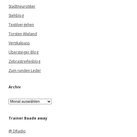
Stadtneurotiker
Stehblog
Textilvergehen
Torsten Wieland
Vertikalpass
Übersteiger-Blog
Zebrastreifenblog
Zum runden Leder
Archiv
A
r
c
h
Trainer Baade away
i
v
@ DRadio