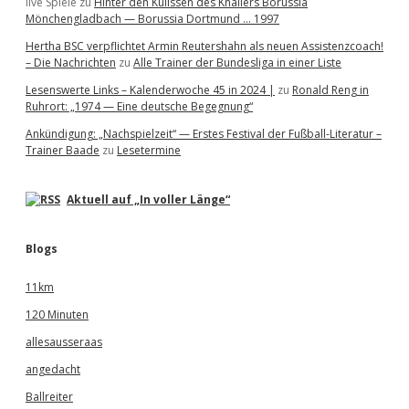
live Spiele
zu
Hinter den Kulissen des Knallers Borussia
Mönchengladbach — Borussia Dortmund … 1997
Hertha BSC verpflichtet Armin Reutershahn als neuen Assistenzcoach!
– Die Nachrichten
zu
Alle Trainer der Bundesliga in einer Liste
Lesenswerte Links – Kalenderwoche 45 in 2024 |
zu
Ronald Reng in
Ruhrort: „1974 — Eine deutsche Begegnung“
Ankündigung: „Nachspielzeit“ — Erstes Festival der Fußball-Literatur –
Trainer Baade
zu
Lesetermine
Aktuell auf „In voller Länge“
Blogs
11km
120 Minuten
allesausseraas
angedacht
Ballreiter