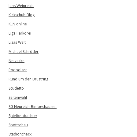
Jens Weinreich
Kickschuh-Blog
KLN online
Liga Parkdrei
Lizas Welt
Michael Schröder
Netzecke
Podbolzer
Rund um den Brustring
Scudetto
Seitenwahl
SG Neureich-Bimbeshausen
Spielbeobachter
Spottschau
Stadioncheck