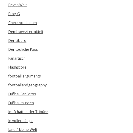
Beves Welt
Blog-G
Check von hinten
Dembowski ermittelt
Der Libero
Der tödliche Pass
Fanartisch
Flashscore
football arguments
footballandgeography
FußballFanFotos
Fußballmuseen
Im Schatten der Tribüne
In voller Länge
Janus' kleine Welt