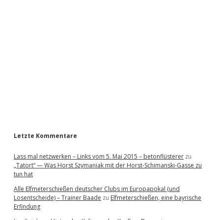
i
d
e
b
a
r
Letzte Kommentare
Lass mal netzwerken – Links vom 5. Mai 2015 – betonflüsterer
zu
„Tatort“ — Was Horst Szymaniak mit der Horst-Schimanski-Gasse zu
tun hat
Alle Elfmeterschießen deutscher Clubs im Europapokal (und
Losentscheide) – Trainer Baade
zu
Elfmeterschießen, eine bayrische
Erfindung