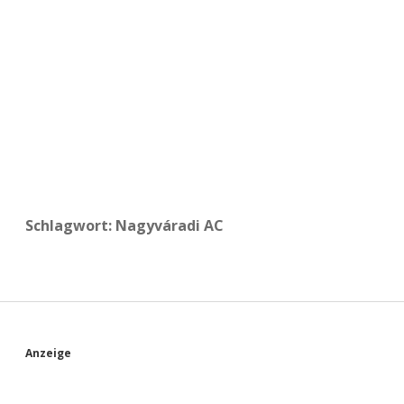
a
d
e
Schlagwort:
Nagyváradi AC
S
Anzeige