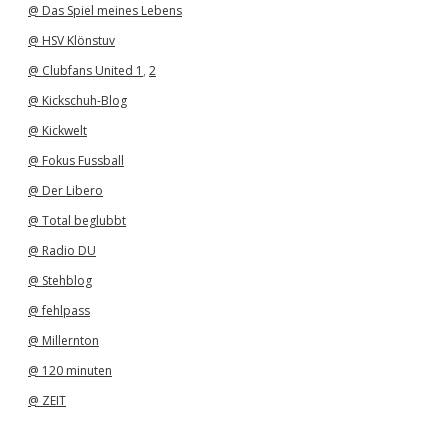
@ Das Spiel meines Lebens
@ HSV Klönstuv
@ Clubfans United 1
,
2
@ Kickschuh-Blog
@ Kickwelt
@ Fokus Fussball
@ Der Libero
@ Total beglubbt
@ Radio DU
@ Stehblog
@ fehlpass
@ Millernton
@ 120 minuten
@ ZEIT