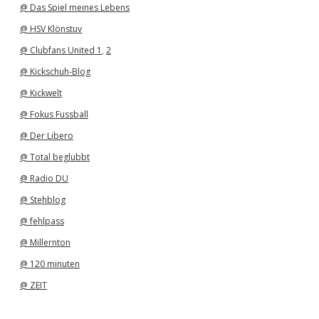
@ Das Spiel meines Lebens
@ HSV Klönstuv
@ Clubfans United 1
,
2
@ Kickschuh-Blog
@ Kickwelt
@ Fokus Fussball
@ Der Libero
@ Total beglubbt
@ Radio DU
@ Stehblog
@ fehlpass
@ Millernton
@ 120 minuten
@ ZEIT