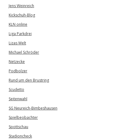
Jens Weinreich
Kickschuh-Blog
KLN online
Liga Parkdrei
Lizas Welt
Michael Schröder
Netzecke
Podbolzer
Rund um den Brustring
Scudetto
Seitenwahl
SG Neureich-Bimbeshausen
Spielbeobachter
Spottschau
Stadioncheck