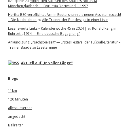
live Spiele
zu
Hinter den Kulissen des Knallers Borussia
Mönchengladbach — Borussia Dortmund … 1997
Hertha BSC verpflichtet Armin Reutershahn als neuen Assistenzcoach!
– Die Nachrichten
zu
Alle Trainer der Bundesliga in einer Liste
Lesenswerte Links – Kalenderwoche 45 in 2024 |
zu
Ronald Reng in
Ruhrort: „1974 — Eine deutsche Begegnung“
Ankündigung: „Nachspielzeit“ — Erstes Festival der Fußball-Literatur –
Trainer Baade
zu
Lesetermine
Aktuell auf „In voller Länge“
Blogs
11km
120 Minuten
allesausseraas
angedacht
Ballreiter