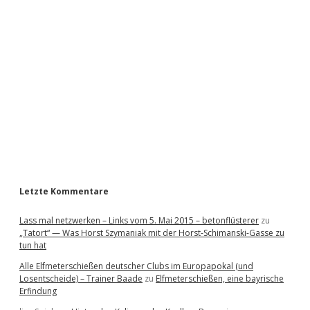
i
d
e
b
a
r
Letzte Kommentare
Lass mal netzwerken – Links vom 5. Mai 2015 – betonflüsterer
zu
„Tatort“ — Was Horst Szymaniak mit der Horst-Schimanski-Gasse zu
tun hat
Alle Elfmeterschießen deutscher Clubs im Europapokal (und
Losentscheide) – Trainer Baade
zu
Elfmeterschießen, eine bayrische
Erfindung