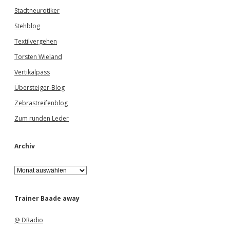
Stadtneurotiker
Stehblog
Textilvergehen
Torsten Wieland
Vertikalpass
Übersteiger-Blog
Zebrastreifenblog
Zum runden Leder
Archiv
A
r
c
h
Trainer Baade away
i
v
@ DRadio