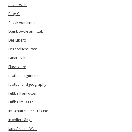
Beves Welt
Blog-G
Check von hinten
Dembowski ermittelt
Der Libero
Der tödliche Pass
Fanartisch
Flashscore
football arguments
footballandgeography
FußballFanFotos
Fußballmuseen
Im Schatten der Tribüne
In voller Länge
Janus' kleine Welt