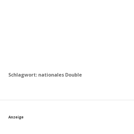
a
d
e
Schlagwort:
nationales Double
S
Anzeige