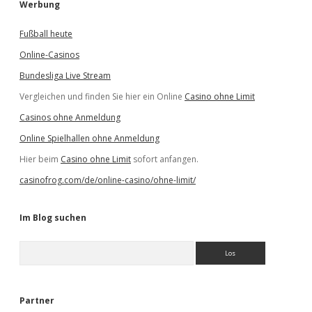
Werbung
Fußball heute
Online-Casinos
Bundesliga Live Stream
Vergleichen und finden Sie hier ein Online
Casino ohne Limit
Casinos ohne Anmeldung
Online Spielhallen ohne Anmeldung
Hier beim
Casino ohne Limit
sofort anfangen.
casinofrog.com/de/online-casino/ohne-limit/
Im Blog suchen
S
u
c
h
e
Partner
n