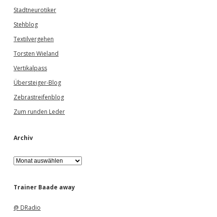
Stadtneurotiker
Stehblog
Textilvergehen
Torsten Wieland
Vertikalpass
Übersteiger-Blog
Zebrastreifenblog
Zum runden Leder
Archiv
A
r
c
h
Trainer Baade away
i
v
@ DRadio