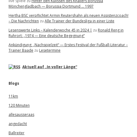
live Spiele
zu
Hinter den Kulissen des Knallers Borussia
Mönchengladbach — Borussia Dortmund … 1997
Hertha BSC verpflichtet Armin Reutershahn als neuen Assistenzcoach!
– Die Nachrichten
zu
Alle Trainer der Bundesliga in einer Liste
Lesenswerte Links – Kalenderwoche 45 in 2024 |
zu
Ronald Reng in
Ruhrort: „1974 — Eine deutsche Begegnung“
Ankündigung: „Nachspielzeit“ — Erstes Festival der Fußball-Literatur –
Trainer Baade
zu
Lesetermine
Aktuell auf „In voller Länge“
Blogs
11km
120 Minuten
allesausseraas
angedacht
Ballreiter