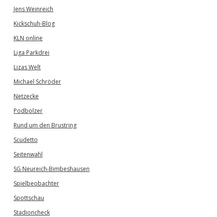
Jens Weinreich
Kickschuh-Blog
KLN online
Liga Parkdrei
Lizas Welt
Michael Schröder
Netzecke
Podbolzer
Rund um den Brustring
Scudetto
Seitenwahl
SG Neureich-Bimbeshausen
Spielbeobachter
Spottschau
Stadioncheck