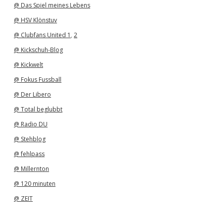
@ Das Spiel meines Lebens
@ HSV Klönstuv
@ Clubfans United 1
,
2
@ Kickschuh-Blog
@ Kickwelt
@ Fokus Fussball
@ Der Libero
@ Total beglubbt
@ Radio DU
@ Stehblog
@ fehlpass
@ Millernton
@ 120 minuten
@ ZEIT