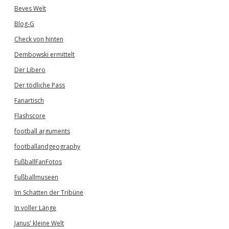
Beves Welt
Blog-G
Check von hinten
Dembowski ermittelt
Der Libero
Der tödliche Pass
Fanartisch
Flashscore
football arguments
footballandgeography
FußballFanFotos
Fußballmuseen
Im Schatten der Tribüne
In voller Länge
Janus' kleine Welt