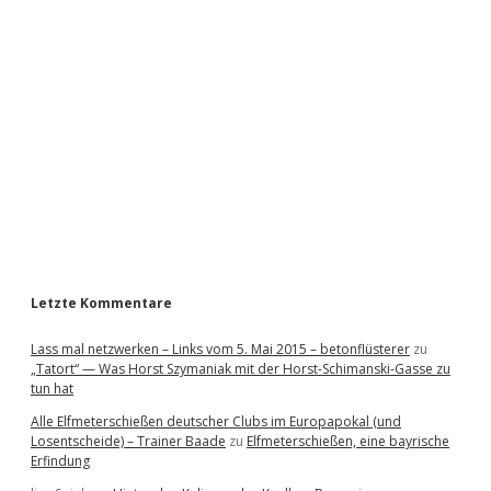
i
d
e
b
a
r
Letzte Kommentare
Lass mal netzwerken – Links vom 5. Mai 2015 – betonflüsterer
zu
„Tatort“ — Was Horst Szymaniak mit der Horst-Schimanski-Gasse zu
tun hat
Alle Elfmeterschießen deutscher Clubs im Europapokal (und
Losentscheide) – Trainer Baade
zu
Elfmeterschießen, eine bayrische
Erfindung