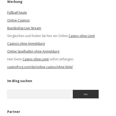
Werbung
Fußball heute
Online-Casinos
Bundesliga Live Stream
Vergleichen und finden Sie hier ein Online
Casino ohne Limit
Casinos ohne Anmeldung
Online Spielhallen ohne Anmeldung
Hier beim
Casino ohne Limit
sofort anfangen.
casinofrog.com/de/online-casino/ohne-limit/
Im Blog suchen
S
u
c
h
e
Partner
n