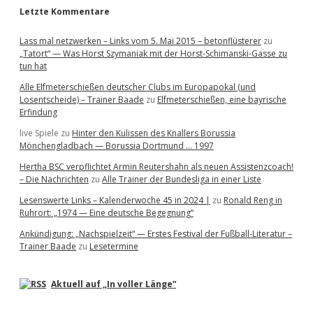
Letzte Kommentare
Lass mal netzwerken – Links vom 5. Mai 2015 – betonflüsterer
zu
„Tatort“ — Was Horst Szymaniak mit der Horst-Schimanski-Gasse zu
tun hat
Alle Elfmeterschießen deutscher Clubs im Europapokal (und
Losentscheide) – Trainer Baade
zu
Elfmeterschießen, eine bayrische
Erfindung
live Spiele
zu
Hinter den Kulissen des Knallers Borussia
Mönchengladbach — Borussia Dortmund … 1997
Hertha BSC verpflichtet Armin Reutershahn als neuen Assistenzcoach!
– Die Nachrichten
zu
Alle Trainer der Bundesliga in einer Liste
Lesenswerte Links – Kalenderwoche 45 in 2024 |
zu
Ronald Reng in
Ruhrort: „1974 — Eine deutsche Begegnung“
Ankündigung: „Nachspielzeit“ — Erstes Festival der Fußball-Literatur –
Trainer Baade
zu
Lesetermine
Aktuell auf „In voller Länge“