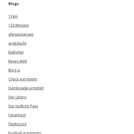
Blogs
11km
120 Minuten
allesausseraas
angedacht
Ballreiter
Beves Welt
Blog-G
Check von hinten
Dembowski ermittelt
Der Libero
Der tödliche Pass
Fanartisch
Flashscore
football arguments