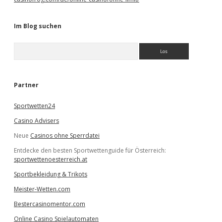
Im Blog suchen
S
u
c
h
e
Partner
n
Sportwetten24
Casino Advisers
Neue
Casinos ohne Sperrdatei
Entdecke den besten Sportwettenguide für Österreich:
sportwettenoesterreich.at
Sportbekleidung & Trikots
Meister-Wetten.com
Bestercasinomentor.com
Online Casino Spielautomaten