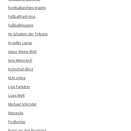
footballandgeography
FußballFanFotos
Fußballmuseen
Im Schatten der Tribüne
In voller Länge
Janus' kleine Welt
Jens Weinreich
Kickschuh-Blog
KLN online
Liga Parkdrei
Lizas Welt
Michael Schröder
Netzecke
Podbolzer
Rund um den Brustring