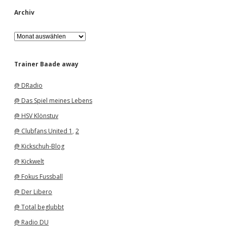
Archiv
A
r
c
h
Trainer Baade away
i
v
@ DRadio
@ Das Spiel meines Lebens
@ HSV Klönstuv
@ Clubfans United 1
,
2
@ Kickschuh-Blog
@ Kickwelt
@ Fokus Fussball
@ Der Libero
@ Total beglubbt
@ Radio DU