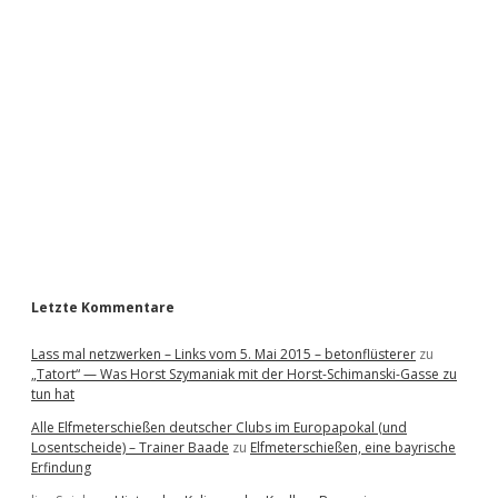
i
d
e
b
a
r
Letzte Kommentare
Lass mal netzwerken – Links vom 5. Mai 2015 – betonflüsterer
zu
„Tatort“ — Was Horst Szymaniak mit der Horst-Schimanski-Gasse zu
tun hat
Alle Elfmeterschießen deutscher Clubs im Europapokal (und
Losentscheide) – Trainer Baade
zu
Elfmeterschießen, eine bayrische
Erfindung