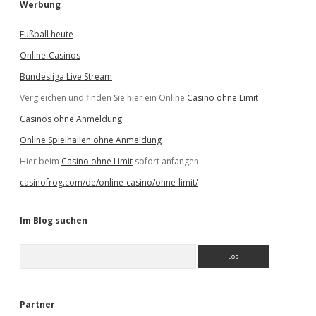
Werbung
Fußball heute
Online-Casinos
Bundesliga Live Stream
Vergleichen und finden Sie hier ein Online
Casino ohne Limit
Casinos ohne Anmeldung
Online Spielhallen ohne Anmeldung
Hier beim
Casino ohne Limit
sofort anfangen.
casinofrog.com/de/online-casino/ohne-limit/
Im Blog suchen
S
u
c
h
e
Partner
n