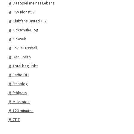
@ Das Spiel meines Lebens
@ HSV Klönstuv
@ Clubfans United 1
,
2
@ Kickschuh-Blog
@ Kickwelt
@ Fokus Fussball
@ Der Libero
@ Total beglubbt
@ Radio DU
@ Stehblog
@ fehlpass
@ Millernton
@ 120 minuten
@ ZEIT