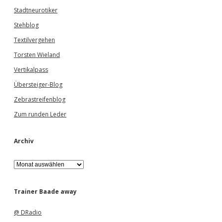
Stadtneurotiker
Stehblog
Textilvergehen
Torsten Wieland
Vertikalpass
Übersteiger-Blog
Zebrastreifenblog
Zum runden Leder
Archiv
A
r
c
h
Trainer Baade away
i
v
@ DRadio