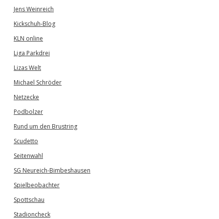
Jens Weinreich
Kickschuh-Blog
KLN online
Liga Parkdrei
Lizas Welt
Michael Schröder
Netzecke
Podbolzer
Rund um den Brustring
Scudetto
Seitenwahl
SG Neureich-Bimbeshausen
Spielbeobachter
Spottschau
Stadioncheck