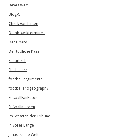
Beves Welt
Blog-G
Check von hinten
Dembowski ermittelt
Der Libero
Der tödliche Pass
Fanartisch
Flashscore
football arguments
footballandgeography
FußballFanFotos
Fußballmuseen
Im Schatten der Tribüne
In voller Länge
Janus' kleine Welt