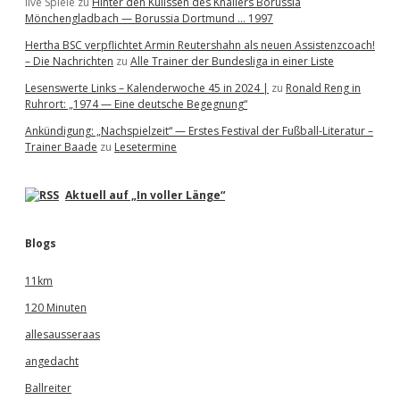
live Spiele
zu
Hinter den Kulissen des Knallers Borussia
Mönchengladbach — Borussia Dortmund … 1997
Hertha BSC verpflichtet Armin Reutershahn als neuen Assistenzcoach!
– Die Nachrichten
zu
Alle Trainer der Bundesliga in einer Liste
Lesenswerte Links – Kalenderwoche 45 in 2024 |
zu
Ronald Reng in
Ruhrort: „1974 — Eine deutsche Begegnung“
Ankündigung: „Nachspielzeit“ — Erstes Festival der Fußball-Literatur –
Trainer Baade
zu
Lesetermine
Aktuell auf „In voller Länge“
Blogs
11km
120 Minuten
allesausseraas
angedacht
Ballreiter