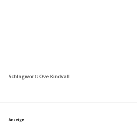
a
d
e
Schlagwort:
Ove Kindvall
S
Anzeige