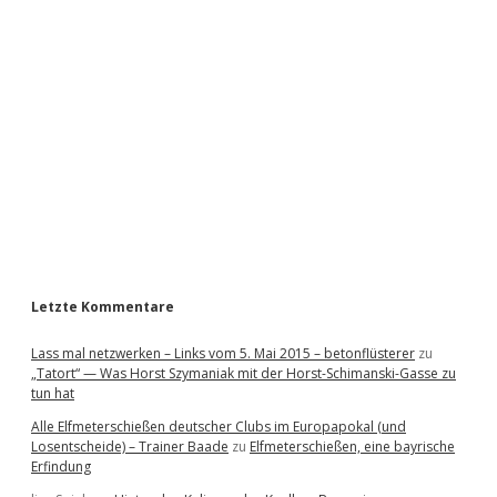
i
d
e
b
a
r
Letzte Kommentare
Lass mal netzwerken – Links vom 5. Mai 2015 – betonflüsterer
zu
„Tatort“ — Was Horst Szymaniak mit der Horst-Schimanski-Gasse zu
tun hat
Alle Elfmeterschießen deutscher Clubs im Europapokal (und
Losentscheide) – Trainer Baade
zu
Elfmeterschießen, eine bayrische
Erfindung