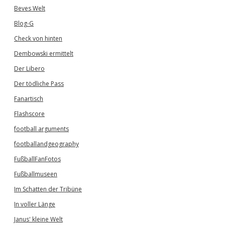
Beves Welt
Blog-G
Check von hinten
Dembowski ermittelt
Der Libero
Der tödliche Pass
Fanartisch
Flashscore
football arguments
footballandgeography
FußballFanFotos
Fußballmuseen
Im Schatten der Tribüne
In voller Länge
Janus' kleine Welt