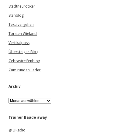
Stadtneurotiker
Stehblog
Textilvergehen
Torsten Wieland
Vertikalpass
Übersteiger-Blog
Zebrastreifenblog
Zum runden Leder
Archiv
A
r
c
h
Trainer Baade away
i
v
@ DRadio