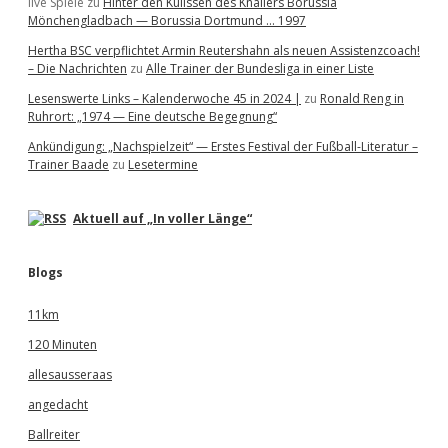
live Spiele
zu
Hinter den Kulissen des Knallers Borussia
Mönchengladbach — Borussia Dortmund … 1997
Hertha BSC verpflichtet Armin Reutershahn als neuen Assistenzcoach!
– Die Nachrichten
zu
Alle Trainer der Bundesliga in einer Liste
Lesenswerte Links – Kalenderwoche 45 in 2024 |
zu
Ronald Reng in
Ruhrort: „1974 — Eine deutsche Begegnung“
Ankündigung: „Nachspielzeit“ — Erstes Festival der Fußball-Literatur –
Trainer Baade
zu
Lesetermine
Aktuell auf „In voller Länge“
Blogs
11km
120 Minuten
allesausseraas
angedacht
Ballreiter