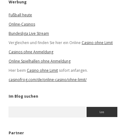
Werbung
Fußball heute
Online-Casinos
Bundesliga Live Stream
Vergleichen und finden Sie hier ein Online
Casino ohne Limit
Casinos ohne Anmeldung
Online Spielhallen ohne Anmeldung
Hier beim
Casino ohne Limit
sofort anfangen.
casinofrog.com/de/online-casino/ohne-limit/
Im Blog suchen
S
u
c
h
e
Partner
n