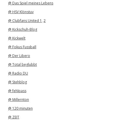
@ Das Spiel meines Lebens
@ HSV Klönstuv
@ Clubfans United 1
,
2
@ Kickschuh-Blog
@ Kickwelt
@ Fokus Fussball
@ Der Libero
@ Total beglubbt
@ Radio DU
@ Stehblog
@ fehlpass
@ Millernton
@ 120 minuten
@ ZEIT