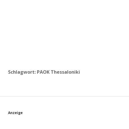
a
d
e
Schlagwort:
PAOK Thessaloniki
S
Anzeige