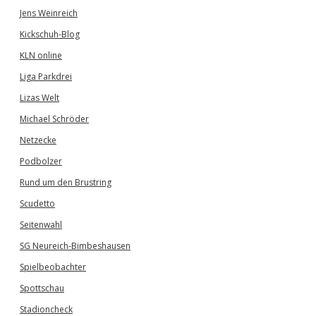
Jens Weinreich
Kickschuh-Blog
KLN online
Liga Parkdrei
Lizas Welt
Michael Schröder
Netzecke
Podbolzer
Rund um den Brustring
Scudetto
Seitenwahl
SG Neureich-Bimbeshausen
Spielbeobachter
Spottschau
Stadioncheck